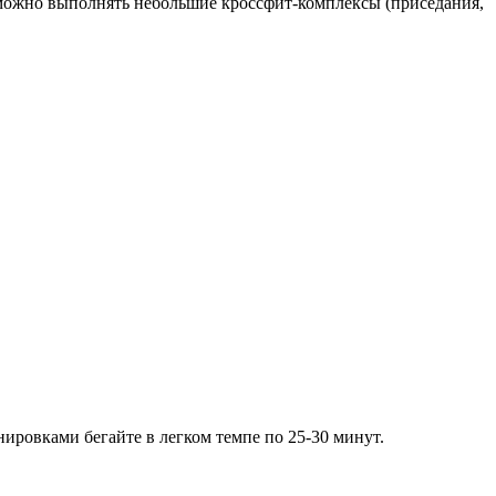
и можно выполнять небольшие кроссфит-комплексы (приседания,
енировками бегайте в легком темпе по 25-30 минут.