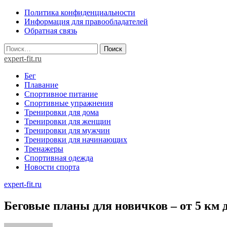
Skip
Политика конфиденциальности
to
Информация для правообладателей
content
Обратная связь
Найти:
expert-fit.ru
Бег
Плавание
Спортивное питание
Спортивные упражнения
Тренировки для дома
Тренировки для женщин
Тренировки для мужчин
Тренировки для начинающих
Тренажеры
Спортивная одежда
Новости спорта
expert-fit.ru
Беговые планы для новичков – от 5 км