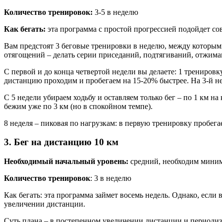
Количество тренировок:
3-5 в неделю
Как бегать:
эта программа с простой прогрессией подойдет со
Вам предстоят 3 беговые тренировки в неделю, между которым
отягощений – делать серии приседаний, подтягиваний, отжима
С первой и до конца четвертой недели вы делаете: 1 тренировк
дистанцию проходим и пробегаем на 15-20% быстрее. На 3-й не
С 5 недели убираем ходьбу и оставляем только бег – по 1 км на
бежим уже по 3 км (но в спокойном темпе).
8 неделя – пиковая по нагрузкам: в первую тренировку пробегае
3. Бег на дистанцию 10 км
Необходимый начальный уровень:
средний, необходим миним
Количество тренировок
: 3 в неделю
Как бегать: эта программа займет восемь недель. Однако, если 
увеличении дистанции.
Суть плана – в постепенном увеличении дистанции и периодиз