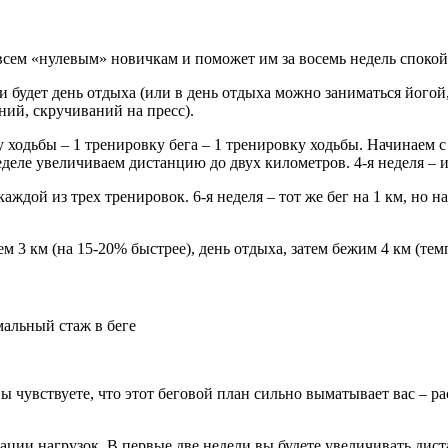
всем «нулевым» новичкам и поможет им за восемь недель спокой
и будет день отдыха (или в день отдыха можно заниматься його
ний, скручиваний на пресс).
у ходьбы – 1 тренировку бега – 1 тренировку ходьбы. Начинаем с
деле увеличиваем дистанцию до двух километров. 4-я неделя – и
 каждой из трех тренировок. 6-я неделя – тот же бег на 1 км, но
м 3 км (на 15-20% быстрее), день отдыха, затем бежим 4 км (темп
альный стаж в беге
вы чувствуете, что этот беговой план сильно выматывает вас – ра
ации нагрузок. В первые две недели вы будете увеличивать дис