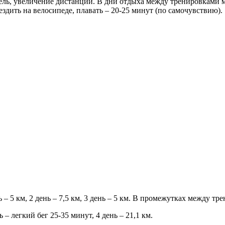
недель, увеличение дистанции. В дни отдыха между тренировкам
ездить на велосипеде, плавать – 20-25 минут (по самочувствию).
 – 5 км, 2 день – 7,5 км, 3 день – 5 км. В промежутках между тр
ь – легкий бег 25-35 минут, 4 день – 21,1 км.