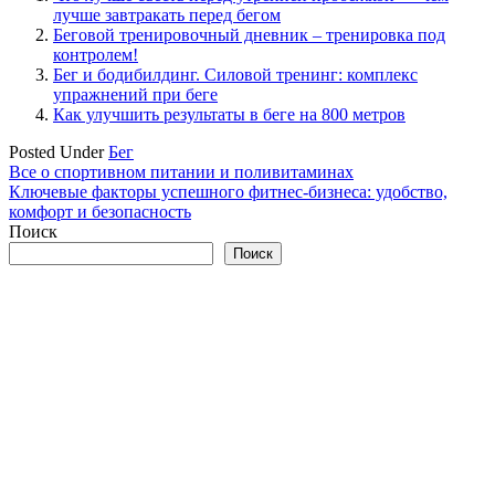
лучше завтракать перед бегом
Беговой тренировочный дневник – тренировка под
контролем!
Бег и бодибилдинг. Силовой тренинг: комплекс
упражнений при беге
Как улучшить результаты в беге на 800 метров
Posted Under
Бег
Навигация
Все о спортивном питании и поливитаминах
Ключевые факторы успешного фитнес-бизнеса: удобство,
по
комфорт и безопасность
записям
Поиск
Поиск