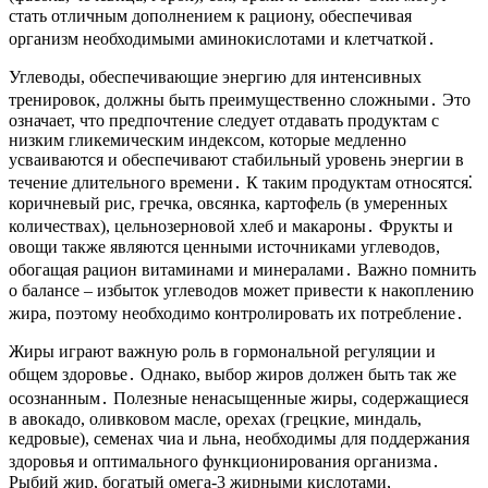
стать отличным дополнением к рациону, обеспечивая
организм необходимыми аминокислотами и клетчаткой․
Углеводы, обеспечивающие энергию для интенсивных
тренировок, должны быть преимущественно сложными․ Это
означает, что предпочтение следует отдавать продуктам с
низким гликемическим индексом, которые медленно
усваиваются и обеспечивают стабильный уровень энергии в
течение длительного времени․ К таким продуктам относятся⁚
коричневый рис, гречка, овсянка, картофель (в умеренных
количествах), цельнозерновой хлеб и макароны․ Фрукты и
овощи также являются ценными источниками углеводов,
обогащая рацион витаминами и минералами․ Важно помнить
о балансе – избыток углеводов может привести к накоплению
жира, поэтому необходимо контролировать их потребление․
Жиры играют важную роль в гормональной регуляции и
общем здоровье․ Однако, выбор жиров должен быть так же
осознанным․ Полезные ненасыщенные жиры, содержащиеся
в авокадо, оливковом масле, орехах (грецкие, миндаль,
кедровые), семенах чиа и льна, необходимы для поддержания
здоровья и оптимального функционирования организма․
Рыбий жир, богатый омега-3 жирными кислотами,