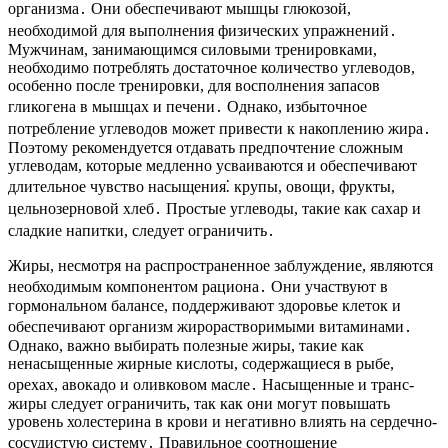
организма․ Они обеспечивают мышцы глюкозой,
необходимой для выполнения физических упражнений․
Мужчинам, занимающимся силовыми тренировками,
необходимо потреблять достаточное количество углеводов,
особенно после тренировки, для восполнения запасов
гликогена в мышцах и печени․ Однако, избыточное
потребление углеводов может привести к накоплению жира․
Поэтому рекомендуется отдавать предпочтение сложным
углеводам, которые медленно усваиваются и обеспечивают
длительное чувство насыщения⁚ крупы, овощи, фрукты,
цельнозерновой хлеб․ Простые углеводы, такие как сахар и
сладкие напитки, следует ограничить․
Жиры, несмотря на распространенное заблуждение, являются
необходимым компонентом рациона․ Они участвуют в
гормональном балансе, поддерживают здоровье клеток и
обеспечивают организм жирорастворимыми витаминами․
Однако, важно выбирать полезные жиры, такие как
ненасыщенные жирные кислоты, содержащиеся в рыбе,
орехах, авокадо и оливковом масле․ Насыщенные и транс-
жиры следует ограничить, так как они могут повышать
уровень холестерина в крови и негативно влиять на сердечно-
сосудистую систему․ Правильное соотношение