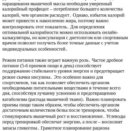
наращивания мышечной массы необходим умеренный
калорийный профицит – потребление большего количества
калорий, чем организм расходует․ Однако, избыток калорий
может привести к накоплению жира, поэтому важно
контролировать этот показатель․ Для определения
оптимальной калорийности можно использовать онлайн-
калькуляторы, но консультация с диетологом или спортивным
врачом позволит получить более точные данные с учетом
индивидуальных особенностей․
Режим питания также играет важную роль․ Частое дробное
питание (5-6 приемов пищи в день) способствует
поддержанию стабильного уровня энергии и предотвращает
резкие скачки инсулина․ Это особенно важно для
спортсменов, так как позволяет обеспечить организм
необходимыми питательными веществами в течение всего
дня, способствуя лучшему усвоению и предотвращению
катаболизма (распада мышечной ткани)․ Важно планировать
приемы пищи таким образом, чтобы обеспечить организм
достаточным количеством белка после тренировок, чтобы
стимулировать мышечный рост и восстановление․ Углеводы
перед тренировкой обеспечат энергию, а после – восполнят
запасы гликогена․ Грамотное планирование рациона