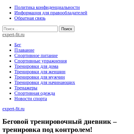
Skip
Политика конфиденциальности
to
Информация для правообладателей
content
Обратная связь
Найти:
expert-fit.ru
Бег
Плавание
Спортивное питание
Спортивные упражнения
Тренировки для дома
Тренировки для женщин
Тренировки для мужчин
Тренировки для начинающих
Тренажеры
Спортивная одежда
Новости спорта
expert-fit.ru
Беговой тренировочный дневник –
тренировка под контролем!