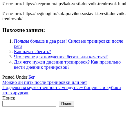
Источник
https://keeprun.ru/tips/kak-vesti-dnevnik-trenirovok.html
Источник
https://beginogi.ru/kak-pravilno-sostavit-i-vesti-dnevnik-
trenirovok/
Похожие записи:
Пользы больше в два раза! Силовые тренировки после
бега
Как начать бегать?
Что лучше для похудения: бегать или качаться?
Для чего нужен дневник тренировок? Как правильно
вести дневник тренировок?
Posted Under
Бег
Навигация
Можно ли пить после тренировки или нет
Поддельная мужественность: «надутые» бицепсы и кубики
по
«от хирурга»
записям
Поиск
Поиск