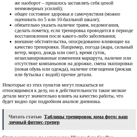
же наоборот – пришлось заставлять себя ценой
неимоверных усилий);
общее состояние здоровья и самочувствия (можно
оценивать по 5 или 10-балльной шкале);
обязательно указать наличие травм, недомогания,
сделать пометку, если тренировка проводится в периоде
восстановления после какого-либо заболевания;
внешние обстоятельства, опосредованно влияющие на
качество тренировки. Например, погода (жара, сильный
ветер, мороз, дождь или снег), время суток,
незапланированные изменения маршрута, наличие или
отсутствие компаньонов на дорожке, смена экипировки
(новая обувь или одежда), наличие отягощения (рюкзак
или бутылка с водой) прочие детали.
Некоторые из этих пунктов могут показаться не
относящимися к делу, но в действительности такие мелкие
детали могут значительно влиять на качество работы, что
будет видно при подробном анализе дневника.
Читать статью
Таблицы тренировок дома фото: ваш
личный фитнес-тренер