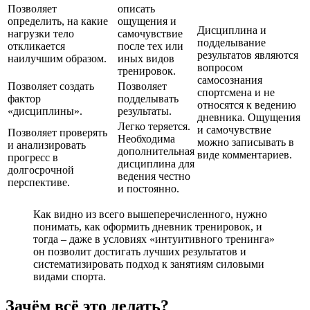
Позволяет
описать
определить, на какие
ощущения и
Дисциплина и
нагрузки тело
самочувствие
подделывание
откликается
после тех или
результатов являются
наилучшим образом.
иных видов
вопросом
тренировок.
самосознания
Позволяет создать
Позволяет
спортсмена и не
фактор
подделывать
относятся к ведению
«дисциплины».
результаты.
дневника. Ощущения
Легко теряется.
и самочувствие
Позволяет проверять
Необходима
можно записывать в
и анализировать
дополнительная
виде комментариев.
прогресс в
дисциплина для
долгосрочной
ведения честно
перспективе.
и постоянно.
Как видно из всего вышеперечисленного, нужно
понимать, как оформить дневник тренировок, и
тогда – даже в условиях «интуитивного тренинга»
он позволит достигать лучших результатов и
систематизировать подход к занятиям силовыми
видами спорта.
Зачём всё это делать?