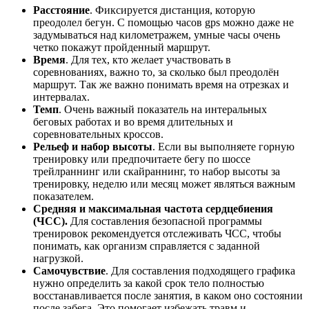
Расстояние
. Фиксируется дистанция, которую
преодолел бегун. С помощью часов gps можно даже не
задумываться над километражем, умные часы очень
четко покажут пройденный маршрут.
Время
. Для тех, кто желает участвовать в
соревнованиях, важно то, за сколько был преодолён
маршрут. Так же важно понимать время на отрезках и
интервалах.
Темп
. Очень важный показатель на интеральных
беговых работах и во время длительных и
соревновательных кроссов.
Рельеф и набор высоты
. Если вы выполняете горную
тренировку или предпочитаете бегу по шоссе
трейлраннинг или скайраннинг, то набор высоты за
тренировку, неделю или месяц может являться важным
показателем.
Средняя и максимальная частота сердцебиения
(ЧСС).
Для составления безопасной программы
тренировок рекомендуется отслеживать ЧСС, чтобы
понимать, как организм справляется с заданной
нагрузкой.
Самочувствие
. Для составления подходящего графика
нужно определить за какой срок тело полностью
восстанавливается после занятия, в каком оно состоянии
после забега. Это помогает избежать травм и