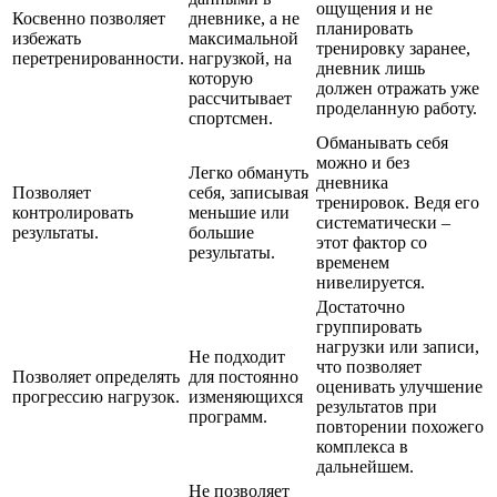
ощущения и не
Косвенно позволяет
дневнике, а не
планировать
избежать
максимальной
тренировку заранее,
перетренированности.
нагрузкой, на
дневник лишь
которую
должен отражать уже
рассчитывает
проделанную работу.
спортсмен.
Обманывать себя
можно и без
Легко обмануть
дневника
Позволяет
себя, записывая
тренировок. Ведя его
контролировать
меньшие или
систематически –
результаты.
большие
этот фактор со
результаты.
временем
нивелируется.
Достаточно
группировать
нагрузки или записи,
Не подходит
что позволяет
Позволяет определять
для постоянно
оценивать улучшение
прогрессию нагрузок.
изменяющихся
результатов при
программ.
повторении похожего
комплекса в
дальнейшем.
Не позволяет