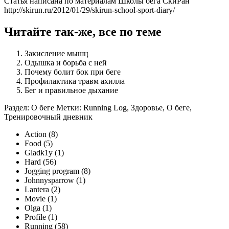
Статья написана по материалам Школы бега СкиРан
http://skirun.ru/2012/01/29/skirun-school-sport-diary/
Читайте так-же, все по теме
Закисление мышц
Одышка и борьба с ней
Почему болит бок при беге
Профилактика травм ахилла
Бег и правильное дыхание
Раздел: О беге Метки: Running Log, Здоровье, О беге,
Тренировочный дневник
Action (8)
Food (5)
Gladk1y (1)
Hard (56)
Jogging program (8)
Johnnysparrow (1)
Lantera (2)
Movie (1)
Olga (1)
Profile (1)
Running (58)