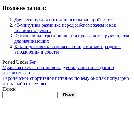
Похожие записи:
Для чего нужны восстановительные пробежки?
40-минутная разминка перед забегом: зачем и как
правильно делать
Эффективные тренировки для пресса дома: руководство
для начинающих
Как подготовить и провести спортивный праздник:
упражнения и советы
Posted Under
Бег
Навигация
Мужская схема тренировок: руководство по созданию
идеального тела
по
Европейское спортивное питание: почему оно так популярно
записям
и как выбрать лучшее
Поиск
Поиск