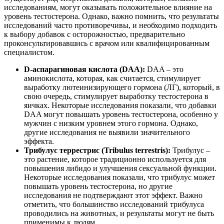
исследованиям, могут оказывать положительное влияние на
уровень тестостерона. Однако, важно помнить, что результаты
исследований часто противоречивы, и необходимо подходить
к выбору добавок с осторожностью, предварительно
проконсультировавшись с врачом или квалифицированным
специалистом.
D-аспарагиновая кислота (DAA):
DAA – это
аминокислота, которая, как считается, стимулирует
выработку лютеинизирующего гормона (ЛГ), который, в
свою очередь, стимулирует выработку тестостерона в
яичках. Некоторые исследования показали, что добавки
DAA могут повышать уровень тестостерона, особенно у
мужчин с низким уровнем этого гормона. Однако,
другие исследования не выявили значительного
эффекта.
Трибулус террестрис (Tribulus terrestris):
Трибулус –
это растение, которое традиционно используется для
повышения либидо и улучшения сексуальной функции.
Некоторые исследования показали, что трибулус может
повышать уровень тестостерона, но другие
исследования не подтверждают этот эффект. Важно
отметить, что большинство исследований трибулуса
проводились на животных, и результаты могут не быть
применимы к людям.