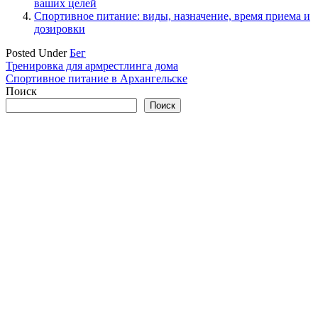
ваших целей
Спортивное питание: виды, назначение, время приема и
дозировки
Posted Under
Бег
Навигация
Тренировка для армрестлинга дома
Спортивное питание в Архангельске
по
Поиск
записям
Поиск