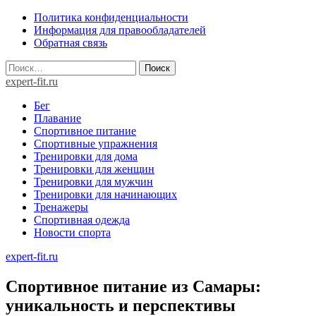
Skip
Политика конфиденциальности
to
Информация для правообладателей
content
Обратная связь
Найти:
expert-fit.ru
Бег
Плавание
Спортивное питание
Спортивные упражнения
Тренировки для дома
Тренировки для женщин
Тренировки для мужчин
Тренировки для начинающих
Тренажеры
Спортивная одежда
Новости спорта
expert-fit.ru
Спортивное питание из Самары:
уникальность и перспективы