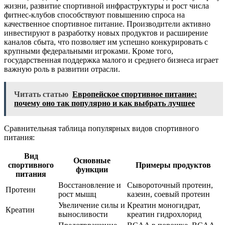
жизни, развитие спортивной инфраструктуры и рост числа
фитнес-клубов способствуют повышению спроса на
качественное спортивное питание. Производители активно
инвестируют в разработку новых продуктов и расширение
каналов сбыта, что позволяет им успешно конкурировать с
крупными федеральными игроками. Кроме того,
государственная поддержка малого и среднего бизнеса играет
важную роль в развитии отрасли.
Читать статью
Европейское спортивное питание:
почему оно так популярно и как выбрать лучшее
Сравнительная таблица популярных видов спортивного
питания:
Вид
Основные
спортивного
Примеры продуктов
функции
питания
Восстановление и
Сывороточный протеин,
Протеин
рост мышц
казеин, соевый протеин
Увеличение силы и
Креатин моногидрат,
Креатин
выносливости
креатин гидрохлорид