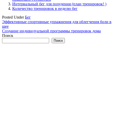
Интервальный бег для похудения (план тренировок! )
Количество тренировок в неделю бег
Posted Under
Бег
Навигация
Эффективные спортивные упражнения для облегчения боли в
шее
по
Создание индивидуальной программы тренировок дома
записям
Поиск
Поиск