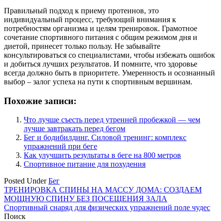
Правильный подход к приему протеинов, это
индивидуальный процесс, требующий внимания к
потребностям организма и целям тренировок. Грамотное
сочетание спортивного питания с общим режимом дня и
диетой, принесет только пользу. Не забывайте
консультироваться со специалистами, чтобы избежать ошибок
и добиться лучших результатов. И помните, что здоровье
всегда должно быть в приоритете. Умеренность и осознанный
выбор – залог успеха на пути к спортивным вершинам.
Похожие записи:
Что лучше съесть перед утренней пробежкой — чем
лучше завтракать перед бегом
Бег и бодибилдинг. Силовой тренинг: комплекс
упражнений при беге
Как улучшить результаты в беге на 800 метров
Спортивное питание для похудения
Posted Under
Бег
Навигация
ТРЕНИРОВКА СПИНЫ НА МАССУ ДОМА: СОЗДАЕМ
МОЩНУЮ СПИНУ БЕЗ ПОСЕЩЕНИЯ ЗАЛА
по
Спортивный снаряд для физических упражнений поле чудес
записям
Поиск