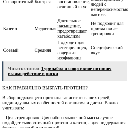
Сывороточный
Быстрая
восстановление,
людей с
отличный вкус
непереносимость
лактозы
Длительное
Не подходит для
насыщение,
Казеин
Медленная
приема после
предотвращает
тренировки
катаболизм
Подходит для
вегетарианцев,
Специфический
Соевый
Средняя
содержит
вкус
изофлавоны
Читать статью
Туринабол и спортивное питание:
взаимодействие и риски
КАК ПРАВИЛЬНО ВЫБРАТЬ ПРОТЕИН?
Выбор подходящего протеина зависит от ваших целей,
индивидуальных особенностей организма и диеты. Важно
учитывать:
– Цель тренировок: Для набора мышечной массы лучше
подойдет сывороточный протеин и казеин, а для поддержания
формы – соевый или яичный.