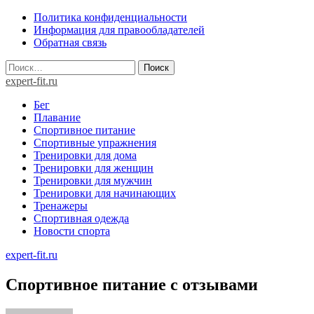
Skip
Политика конфиденциальности
to
Информация для правообладателей
content
Обратная связь
Найти:
expert-fit.ru
Бег
Плавание
Спортивное питание
Спортивные упражнения
Тренировки для дома
Тренировки для женщин
Тренировки для мужчин
Тренировки для начинающих
Тренажеры
Спортивная одежда
Новости спорта
expert-fit.ru
Спортивное питание с отзывами