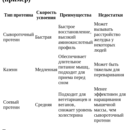
Скорость
Тип протеина
Преимущества
Недостатки
усвоения
Может
Быстрое
вызывать
восстановление‚
Сывороточный
расстройство
Быстрая
высокий
протеин
желудка у
аминокислотный
некоторых
профиль
людей
Обеспечивает
длительное
Может быть
питание мышц‚
Казеин
Медленная
тяжелым для
подходит для
переваривания
приема перед
сном
Менее
Подходит для
эффективен для
вегетарианцев и
наращивания
Соевый
Средняя
веганов‚
мышечной
протеин
снижает уровень
массы‚ чем
холестерина
сывороточный
протеин