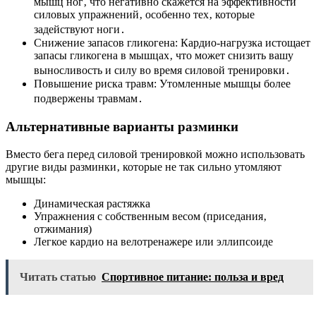
мышц ног‚ что негативно скажется на эффективности
силовых упражнений‚ особенно тех‚ которые
задействуют ноги․
Снижение запасов гликогена: Кардио-нагрузка истощает
запасы гликогена в мышцах‚ что может снизить вашу
выносливость и силу во время силовой тренировки․
Повышение риска травм: Утомленные мышцы более
подвержены травмам․
Альтернативные варианты разминки
Вместо бега перед силовой тренировкой можно использовать
другие виды разминки‚ которые не так сильно утомляют
мышцы:
Динамическая растяжка
Упражнения с собственным весом (приседания‚
отжимания)
Легкое кардио на велотренажере или эллипсоиде
Читать статью
Спортивное питание: польза и вред