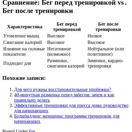
Сравнение: Бег перед тренировкой vs․
Бег после тренировки
Бег перед
Бег после
Характеристика
тренировкой
тренировки
Утомление мышц
Высокое
Низкое
Сжигание калорий
Высокое
Высокое
Влияние на силовые
Негативное
Нейтральное (или
показатели
(возможно)
позитивное)
Разминки‚
Заминки‚ кардио-
Подходит для
сжигания калорий
тренировки
Похожие записи:
Для чего нужны восстановительные пробежки?
40-минутная разминка перед забегом: зачем и как
правильно делать
Эффективные тренировки для пресса дома: руководство
для начинающих
Бодибилдинг женщины: программа тренировок для
начинающих
Posted Under
Бег