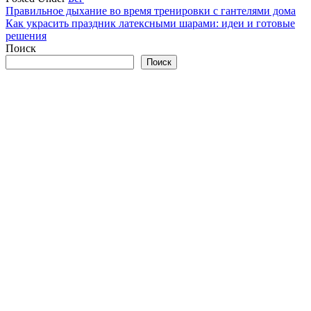
Навигация
Правильное дыхание во время тренировки с гантелями дома
Как украсить праздник латексными шарами: идеи и готовые
по
решения
записям
Поиск
Поиск