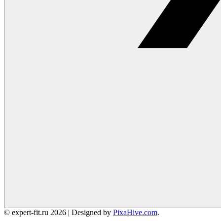
© expert-fit.ru 2026
|
Designed by
PixaHive.com
.