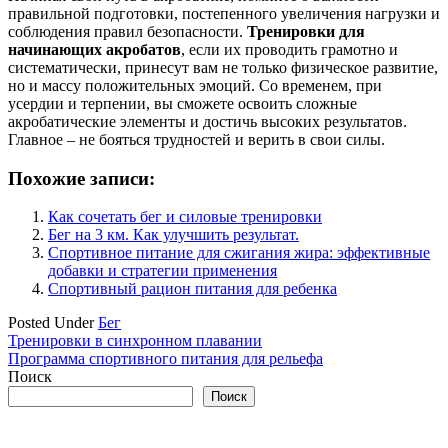
правильной подготовки, постепенного увеличения нагрузки и
соблюдения правил безопасности.
Тренировки для
начинающих акробатов
, если их проводить грамотно и
систематически, принесут вам не только физическое развитие,
но и массу положительных эмоций. Со временем, при
усердии и терпении, вы сможете освоить сложные
акробатические элементы и достичь высоких результатов.
Главное – не бояться трудностей и верить в свои силы.
Похожие записи:
Как сочетать бег и силовые тренировки
Бег на 3 км. Как улучшить результат.
Спортивное питание для сжигания жира: эффективные
добавки и стратегии применения
Спортивный рацион питания для ребенка
Posted Under
Бег
Навигация
Тренировки в синхронном плавании
Программа спортивного питания для рельефа
по
Поиск
записям
Поиск