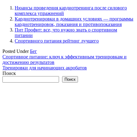
Нюансы проведения кардиотренинга после силового
комплекса упражнений
Кардиотренировки в домашних условиях — программы
кардиотренировок, показания и противопоказания
Пит Профит: все, что нужно знать о спортивном
питании
Спортивного питания рейтинг лучшего
Posted Under
Бег
Навигация
Спортивное питание: ключ к эффективным тренировкам и
достижению результатов
по
Тренировки для начинающих акробатов
записям
Поиск
Поиск