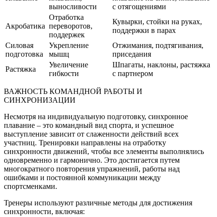
выносливости
с отягощениями
Отработка
Кувырки, стойки на руках,
Акробатика
переворотов,
поддержки в парах
поддержек
Силовая
Укрепление
Отжимания, подтягивания,
подготовка
мышц
приседания
Увеличение
Шпагаты, наклоны, растяжка
Растяжка
гибкости
с партнером
ВАЖНОСТЬ КОМАНДНОЙ РАБОТЫ И
СИНХРОНИЗАЦИИ
Несмотря на индивидуальную подготовку, синхронное
плавание – это командный вид спорта, и успешное
выступление зависит от слаженности действий всех
участниц. Тренировки направлены на отработку
синхронности движений, чтобы все элементы выполнялись
одновременно и гармонично. Это достигается путем
многократного повторения упражнений, работы над
ошибками и постоянной коммуникации между
спортсменками.
Тренеры используют различные методы для достижения
синхронности, включая: