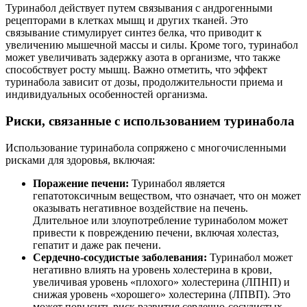
Туринабол действует путем связывания с андрогенными
рецепторами в клетках мышц и других тканей. Это
связывание стимулирует синтез белка, что приводит к
увеличению мышечной массы и силы. Кроме того, туринабол
может увеличивать задержку азота в организме, что также
способствует росту мышц. Важно отметить, что эффект
туринабола зависит от дозы, продолжительности приема и
индивидуальных особенностей организма.
Риски, связанные с использованием туринабола
Использование туринабола сопряжено с многочисленными
рисками для здоровья, включая:
Поражение печени:
Туринабол является
гепатотоксичным веществом, что означает, что он может
оказывать негативное воздействие на печень.
Длительное или злоупотребление туринаболом может
привести к повреждению печени, включая холестаз,
гепатит и даже рак печени.
Сердечно-сосудистые заболевания:
Туринабол может
негативно влиять на уровень холестерина в крови,
увеличивая уровень «плохого» холестерина (ЛПНП) и
снижая уровень «хорошего» холестерина (ЛПВП). Это
может повысить риск развития сердечно-сосудистых