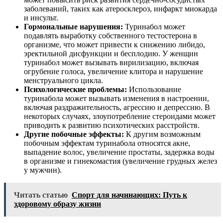
заболеваний, таких как атеросклероз, инфаркт миокарда
и инсульт.
Гормональные нарушения:
Туринабол может
подавлять выработку собственного тестостерона в
организме, что может привести к снижению либидо,
эректильной дисфункции и бесплодию. У женщин
туринабол может вызывать вирилизацию, включая
огрубение голоса, увеличение клитора и нарушение
менструального цикла.
Психологические проблемы:
Использование
туринабола может вызывать изменения в настроении,
включая раздражительность, агрессию и депрессию. В
некоторых случаях, злоупотребление стероидами может
приводить к развитию психотических расстройств.
Другие побочные эффекты:
К другим возможным
побочным эффектам туринабола относятся акне,
выпадение волос, увеличение простаты, задержка воды
в организме и гинекомастия (увеличение грудных желез
у мужчин).
Читать статью
Спорт для начинающих: Путь к
здоровому образу жизни