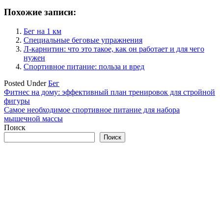
Похожие записи:
Бег на 1 км
Специальные беговые упражнения
Л-карнитин: что это такое, как он работает и для чего
нужен
Спортивное питание: польза и вред
Posted Under
Бег
Навигация
Фитнес на дому: эффективный план тренировок для стройной
фигуры
по
Самое необходимое спортивное питание для набора
записям
мышечной массы
Поиск
Поиск