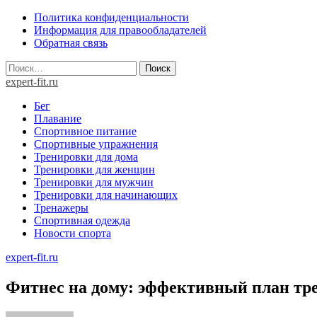
Skip
Политика конфиденциальности
to
Информация для правообладателей
content
Обратная связь
Найти:
expert-fit.ru
Бег
Плавание
Спортивное питание
Спортивные упражнения
Тренировки для дома
Тренировки для женщин
Тренировки для мужчин
Тренировки для начинающих
Тренажеры
Спортивная одежда
Новости спорта
expert-fit.ru
Фитнес на дому: эффективный план тр