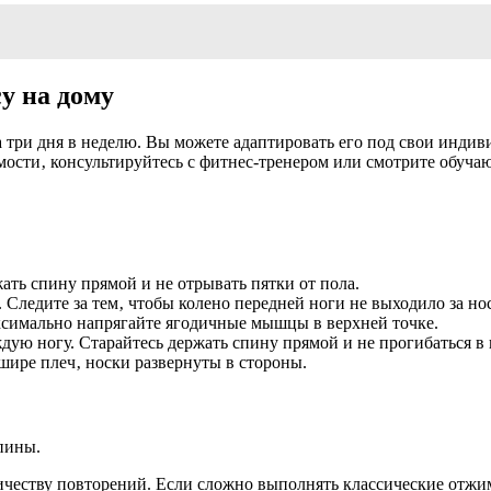
у на дому
 три дня в неделю. Вы можете адаптировать его под свои инди
ости‚ консультируйтесь с фитнес-тренером или смотрите обуча
ать спину прямой и не отрывать пятки от пола.
 Следите за тем‚ чтобы колено передней ноги не выходило за но
ксимально напрягайте ягодичные мышцы в верхней точке.
дую ногу. Старайтесь держать спину прямой и не прогибаться в
шире плеч‚ носки развернуты в стороны.
пины.
честву повторений. Если сложно выполнять классические отжим