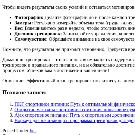
Чтобы видеть результаты своих усилий и оставаться мотивиро
Фотографии:
Делайте фотографии до и после каждой тре
Замеры:
Регулярно измеряйте объемы тела (грудь‚ талия‚ 
Вес:
Взвешивайтесь раз в неделю‚ чтобы отслеживать дин
Дневник тренировок:
Записывайте упражнения‚ количест
Самочувствие:
Обращайте внимание на свое самочувстви
Помните‚ что результаты не приходят мгновенно. Требуется врем
Домашние тренировки – это отличная возможность поддерживат
тренировок и правильного питания‚ и вы обязательно достигне
процессом. Успехов вам в достижении вашей цели!
Описание: Эффективный план тренировок по фитнесу на дому п
Похожие записи:
ПКГ спортивное питание: Путь к оптимальной физическ
Открытие магазина спортивного питания: пошаговое рук
Ajax спортивное питание: Путь к спортивным достижен
Воркаут для начинающих: программа тренировок для здо
Posted Under
Бег