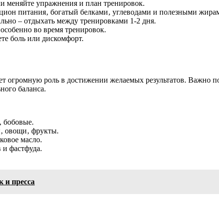
и меняйте упражнения и план тренировок.
ион питания‚ богатый белками‚ углеводами и полезными жира
ьно – отдыхать между тренировками 1-2 дня.
 особенно во время тренировок.
ете боль или дискомфорт.
ет огромную роль в достижении желаемых результатов. Важно по
ного баланса.
‚ бобовые.
‚ овощи‚ фрукты.
ковое масло.
 и фастфуда.
к и пресса