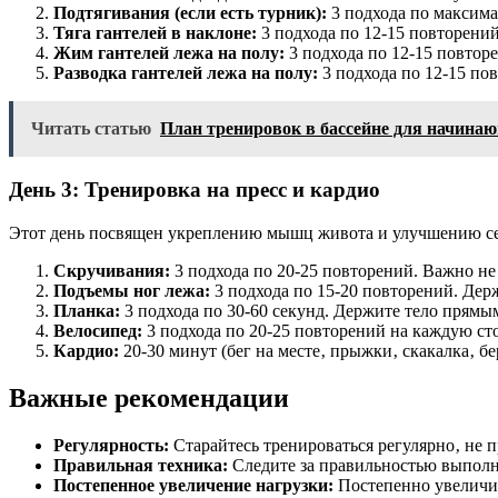
Подтягивания (если есть турник):
3 подхода по максима
Тяга гантелей в наклоне:
3 подхода по 12-15 повторений
Жим гантелей лежа на полу:
3 подхода по 12-15 повторе
Разводка гантелей лежа на полу:
3 подхода по 12-15 пов
Читать статью
План тренировок в бассейне для начина
День 3: Тренировка на пресс и кардио
Этот день посвящен укреплению мышц живота и улучшению се
Скручивания:
3 подхода по 20-25 повторений. Важно не
Подъемы ног лежа:
3 подхода по 15-20 повторений. Дер
Планка:
3 подхода по 30-60 секунд. Держите тело прямы
Велосипед:
3 подхода по 20-25 повторений на каждую ст
Кардио:
20-30 минут (бег на месте‚ прыжки‚ скакалка‚ бе
Важные рекомендации
Регулярность:
Старайтесь тренироваться регулярно‚ не п
Правильная техника:
Следите за правильностью выполн
Постепенное увеличение нагрузки:
Постепенно увеличив