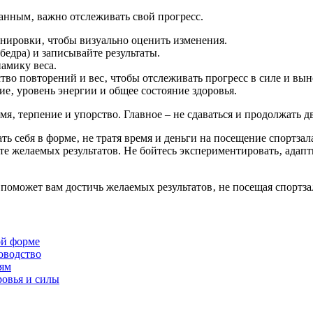
ванным‚ важно отслеживать свой прогресс.
нировки‚ чтобы визуально оценить изменения.
бедра) и записывайте результаты.
амику веса.
во повторений и вес‚ чтобы отслеживать прогресс в силе и вын
е‚ уровень энергии и общее состояние здоровья.
я‚ терпение и упорство. Главное – не сдаваться и продолжать дв
ь себя в форме‚ не тратя время и деньги на посещение спортза
те желаемых результатов. Не бойтесь экспериментировать‚ адап
оможет вам достичь желаемых результатов‚ не посещая спортза
ой форме
оводство
иям
ровья и силы