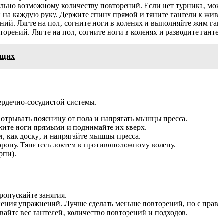
льно возможному количеству повторений. Если нет турника‚ мож
 на каждую руку. Держите спину прямой и тяните гантели к жив
ний. Лягте на пол‚ согните ноги в коленях и выполняйте жим га
торений. Лягте на пол‚ согните ноги в коленях и разводите гант
ющих
рдечно-сосудистой системы.
 отрывать поясницу от пола и напрягать мышцы пресса.
жите ноги прямыми и поднимайте их вверх.
м‚ как доску‚ и напрягайте мышцы пресса.
орону. Тянитесь локтем к противоположному колену.
рпи).
ропускайте занятия.
ения упражнений. Лучше сделать меньше повторений‚ но с прав
айте вес гантелей‚ количество повторений и подходов.