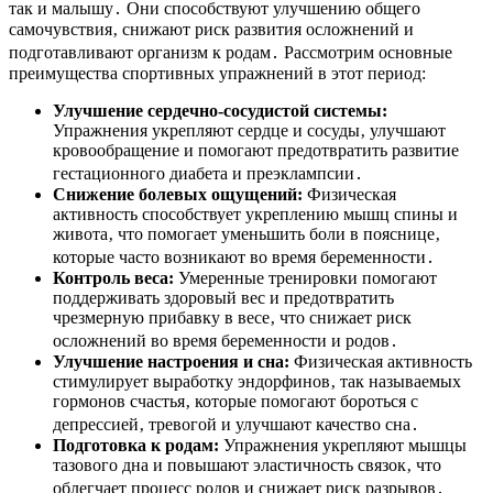
так и малышу․ Они способствуют улучшению общего
самочувствия‚ снижают риск развития осложнений и
подготавливают организм к родам․ Рассмотрим основные
преимущества спортивных упражнений в этот период:
Улучшение сердечно-сосудистой системы:
Упражнения укрепляют сердце и сосуды‚ улучшают
кровообращение и помогают предотвратить развитие
гестационного диабета и преэклампсии․
Снижение болевых ощущений:
Физическая
активность способствует укреплению мышц спины и
живота‚ что помогает уменьшить боли в пояснице‚
которые часто возникают во время беременности․
Контроль веса:
Умеренные тренировки помогают
поддерживать здоровый вес и предотвратить
чрезмерную прибавку в весе‚ что снижает риск
осложнений во время беременности и родов․
Улучшение настроения и сна:
Физическая активность
стимулирует выработку эндорфинов‚ так называемых
гормонов счастья‚ которые помогают бороться с
депрессией‚ тревогой и улучшают качество сна․
Подготовка к родам:
Упражнения укрепляют мышцы
тазового дна и повышают эластичность связок‚ что
облегчает процесс родов и снижает риск разрывов․