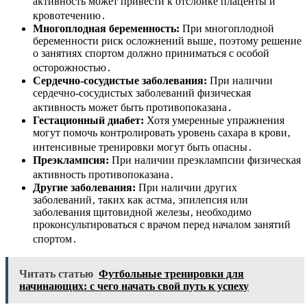
активность может привести к отслойке плаценты и
кровотечению․
Многоплодная беременность:
При многоплодной
беременности риск осложнений выше‚ поэтому решение
о занятиях спортом должно приниматься с особой
осторожностью․
Сердечно-сосудистые заболевания:
При наличии
сердечно-сосудистых заболеваний физическая
активность может быть противопоказана․
Гестационный диабет:
Хотя умеренные упражнения
могут помочь контролировать уровень сахара в крови‚
интенсивные тренировки могут быть опасны․
Преэклампсия:
При наличии преэклампсии физическая
активность противопоказана․
Другие заболевания:
При наличии других
заболеваний‚ таких как астма‚ эпилепсия или
заболевания щитовидной железы‚ необходимо
проконсультироваться с врачом перед началом занятий
спортом․
Читать статью
Футбольные тренировки для
начинающих: с чего начать свой путь к успеху