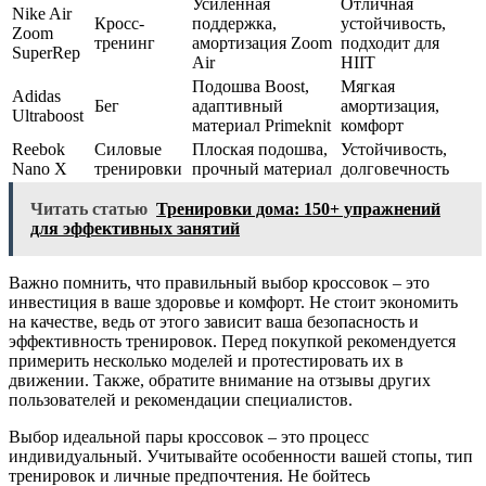
Усиленная
Отличная
Nike Air
Кросс-
поддержка,
устойчивость,
Zoom
тренинг
амортизация Zoom
подходит для
SuperRep
Air
HIIT
Подошва Boost,
Мягкая
Adidas
Бег
адаптивный
амортизация,
Ultraboost
материал Primeknit
комфорт
Reebok
Силовые
Плоская подошва,
Устойчивость,
Nano X
тренировки
прочный материал
долговечность
Читать статью
Тренировки дома: 150+ упражнений
для эффективных занятий
Важно помнить, что правильный выбор кроссовок – это
инвестиция в ваше здоровье и комфорт. Не стоит экономить
на качестве, ведь от этого зависит ваша безопасность и
эффективность тренировок. Перед покупкой рекомендуется
примерить несколько моделей и протестировать их в
движении. Также, обратите внимание на отзывы других
пользователей и рекомендации специалистов.
Выбор идеальной пары кроссовок – это процесс
индивидуальный. Учитывайте особенности вашей стопы, тип
тренировок и личные предпочтения. Не бойтесь