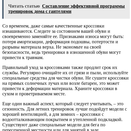
Читать статью
Составление эффективной программы
тренировок дома с гантелями
Со временем, даже самые качественные кроссовки
изнашиваются. Следите за состоянием вашей обуви и
своевременно заменяйте ее. Признаками износа могут быть:
потеря амортизации, деформация подошвы, потертости и
разрывы материала верха. Не экономьте на своей
безопасности, ведь тренировки в изношенной обуви могут
привести к травмам.
Правильный уход за кроссовками также продлит срок их
службы. Регулярно очищайте их от грязи и пыли, используйте
специальные средства для чистки обуви. Не сушите кроссовки
на прямых солнечных лучах или возле батареи, это может
привести к деформации материала. Храните кроссовки в
сухом и проветриваемом месте.
Еще один важный аспект, который следует учитывать, – это
сезонность. Для летних тренировок лучше подойдут модели с
хорошей вентиляцией, а для зимних – кроссовки с
водоотталкивающим покрытием и утепленной подкладкой.
Существуют даже специальные модели для бега по
пересеченной местности или для занятий в зале.