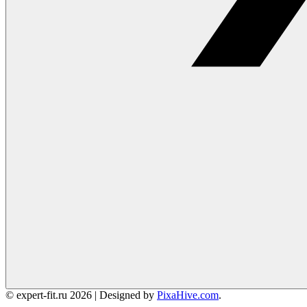
© expert-fit.ru 2026
|
Designed by
PixaHive.com
.