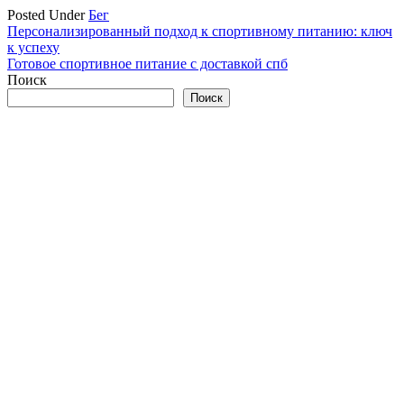
Posted Under
Бег
Навигация
Персонализированный подход к спортивному питанию: ключ
к успеху
по
Готовое спортивное питание с доставкой спб
записям
Поиск
Поиск