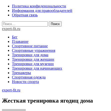
Skip
Политика конфиденциальности
to
Информация для правообладателей
content
Обратная связь
Найти:
expert-fit.ru
Бег
Плавание
Спортивное питание
Спортивные упражнения
Тренировки для дома
Тренировки для женщин
Тренировки для мужчин
Тренировки для начинающих
Тренажеры
Спортивная одежда
Новости спорта
expert-fit.ru
Жесткая тренировка ягодиц дома