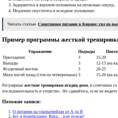
Задержитесь в верхнем положении на несколько секунд․
Медленно опуститесь в исходное положение․
Читать статью
Спортивное питание в Кирове: гид по вы
Пример программы жесткой тренировки 
Упражнение
Подходы
Повто
Приседания
3
15-20
Выпады
3
12-15 (на к
Ягодичный мостик
3
20-25
Махи ногой назад (стоя на четвереньках)
3
15-20 (на к
Регулярные
жесткие тренировки ягодиц дома
, в сочетании с
последовательность и упорство․ Не сдавайтесь, если не видите
Похожие записи:
О питании на ультратрейлах от А до Я
Бег и бодибилдинг. Вред… или польза?