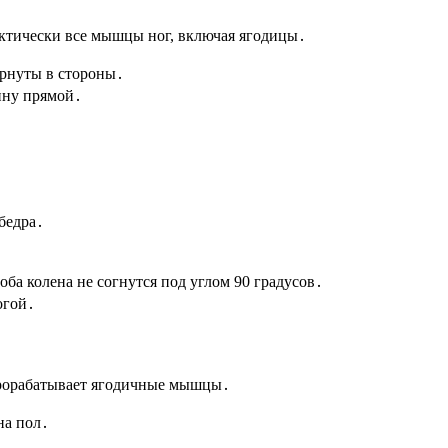
рактически все мышцы ног, включая ягодицы․
ернуты в стороны․
пину прямой․
бедра․
оба колена не согнутся под углом 90 градусов․
огой․
прорабатывает ягодичные мышцы․
на пол․