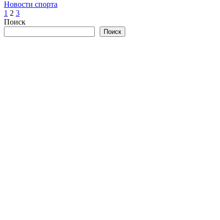
Новости спорта
Пагинация
1
2
3
Поиск
записей
Поиск