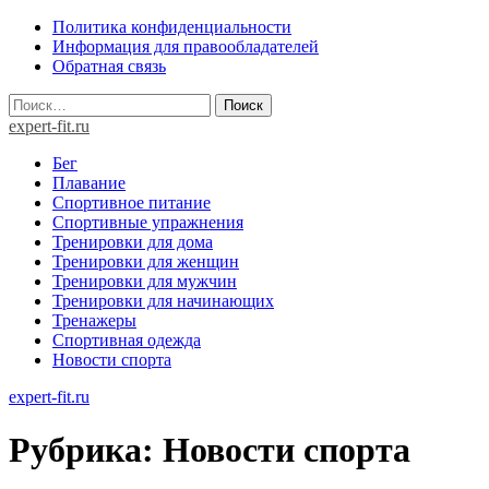
Skip
Политика конфиденциальности
to
Информация для правообладателей
content
Обратная связь
Найти:
expert-fit.ru
Бег
Плавание
Спортивное питание
Спортивные упражнения
Тренировки для дома
Тренировки для женщин
Тренировки для мужчин
Тренировки для начинающих
Тренажеры
Спортивная одежда
Новости спорта
expert-fit.ru
Рубрика:
Новости спорта