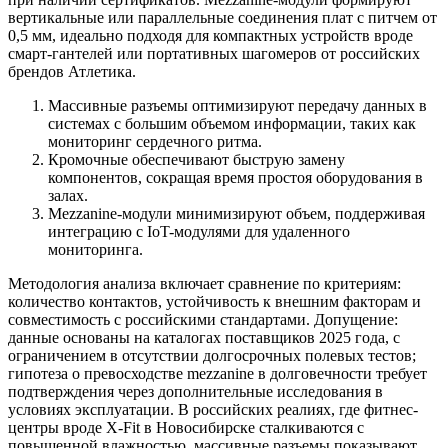
вертикальные или параллельные соединения плат с питчем от
0,5 мм, идеально подходя для компактных устройств вроде
смарт-гантелей или портативных шагомеров от российских
брендов Атлетика.
Массивные разъемы оптимизируют передачу данных в
системах с большим объемом информации, таких как
мониторинг сердечного ритма.
Кромочные обеспечивают быструю замену
компонентов, сокращая время простоя оборудования в
залах.
Mezzanine-модули минимизируют объем, поддерживая
интеграцию с IoT-модулями для удаленного
мониторинга.
Методология анализа включает сравнение по критериям:
количество контактов, устойчивость к внешним факторам и
совместимость с российскими стандартами. Допущение:
данные основаны на каталогах поставщиков 2025 года, с
ограничением в отсутствии долгосрочных полевых тестов;
гипотеза о превосходстве mezzanine в долговечности требует
подтверждения через дополнительные исследования в
условиях эксплуатации. В российских реалиях, где фитнес-
центры вроде X-Fit в Новосибирске сталкиваются с
повышенной влажностью, массивные разъемы показывают