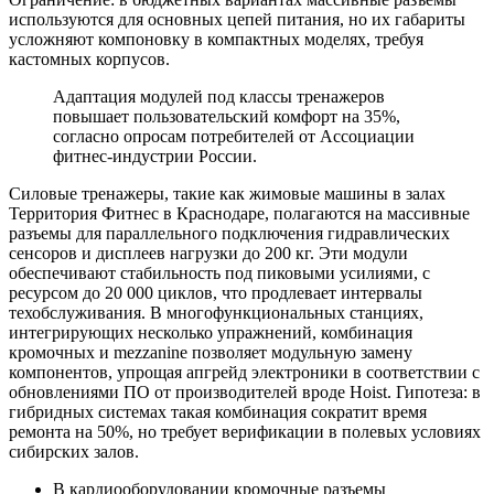
используются для основных цепей питания, но их габариты
усложняют компоновку в компактных моделях, требуя
кастомных корпусов.
Адаптация модулей под классы тренажеров
повышает пользовательский комфорт на 35%,
согласно опросам потребителей от Ассоциации
фитнес-индустрии России.
Силовые тренажеры, такие как жимовые машины в залах
Территория Фитнес в Краснодаре, полагаются на массивные
разъемы для параллельного подключения гидравлических
сенсоров и дисплеев нагрузки до 200 кг. Эти модули
обеспечивают стабильность под пиковыми усилиями, с
ресурсом до 20 000 циклов, что продлевает интервалы
техобслуживания. В многофункциональных станциях,
интегрирующих несколько упражнений, комбинация
кромочных и mezzanine позволяет модульную замену
компонентов, упрощая апгрейд электроники в соответствии с
обновлениями ПО от производителей вроде Hoist. Гипотеза: в
гибридных системах такая комбинация сократит время
ремонта на 50%, но требует верификации в полевых условиях
сибирских залов.
В кардиооборудовании кромочные разъемы