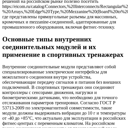
решений на российском рынке полезно посетить
https://eicom.ru/catalog/Connectors,%20Interconnects/Rectangular
%20Arrays,%20Edge%20Type,%20Mezzanine%20(Board%20to%20
где представлены прямоугольные разъемы для массивных,
кромочных и mezzanine-соединений, адаптированные для
промышленного оборудования, включая фитнес-технику.
Основные типы внутренних
соединительных модулей и их
применение в спортивных тренажерах
Внутренние соединительные модули представляют собой
специализированные электрические интерфейсы для
межплатного соединения внутри устройства,
обеспечивающие передачу сигналов и питания без внешних
подключений. В спортивных тренажерах они соединяют
контроллеры с сенсорами движения, нагрузки и
биометрическими датчиками, что необходимо для точного
отслеживания параметров тренировки. Согласно ГОСТ Р
53713-2009 по электромагнитной совместимости, такие
модули должны выдерживать вибрации до 10 г и температуры
от -40 до +85°C, что актуально для эксплуатации в российских
фитнес-центрах с переменным климатом. На российском