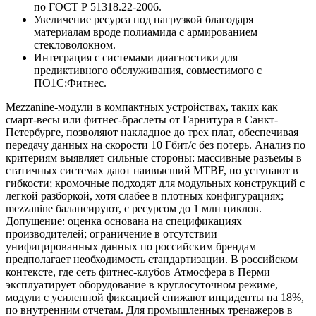
по ГОСТ Р 51318.22-2006.
Увеличение ресурса под нагрузкой благодаря
материалам вроде полиамида с армированием
стекловолокном.
Интеграция с системами диагностики для
предиктивного обслуживания, совместимого с
ПО1С:Фитнес.
Mezzanine-модули в компактных устройствах, таких как
смарт-весы или фитнес-браслеты от Гарнитура в Санкт-
Петербурге, позволяют накладное до трех плат, обеспечивая
передачу данных на скорости 10 Гбит/с без потерь. Анализ по
критериям выявляет сильные стороны: массивные разъемы в
статичных системах дают наивысший MTBF, но уступают в
гибкости; кромочные подходят для модульных конструкций с
легкой разборкой, хотя слабее в плотных конфигурациях;
mezzanine балансируют, с ресурсом до 1 млн циклов.
Допущение: оценка основана на спецификациях
производителей; ограничение в отсутствии
унифицированных данных по российским брендам
предполагает необходимость стандартизации. В российском
контексте, где сеть фитнес-клубов Атмосфера в Перми
эксплуатирует оборудование в круглосуточном режиме,
модули с усиленной фиксацией снижают инциденты на 18%,
по внутренним отчетам. Для промышленных тренажеров в