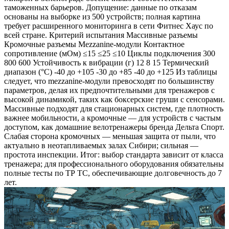
таможенных барьеров. Допущение: данные по отказам
основаны на выборке из 500 устройств; полная картина
требует расширенного мониторинга в сети Фитнес Хаус по
всей стране. Критерий испытания Массивные разъемы
Кромочные разъемы Mezzanine-модули Контактное
сопротивление (мОм) ≤15 ≤25 ≤10 Циклы подключения 300
800 600 Устойчивость к вибрации (г) 12 8 15 Термический
диапазон (°C) -40 до +105 -30 до +85 -40 до +125 Из таблицы
следует, что mezzanine-модули превосходят по большинству
параметров, делая их предпочтительными для тренажеров с
высокой динамикой, таких как боксерские груши с сенсорами.
Массивные подходят для стационарных систем, где плотность
важнее мобильности, а кромочные — для устройств с частым
доступом, как домашние велотренажеры бренда Дельта Спорт.
Слабая сторона кромочных — меньшая защита от пыли, что
актуально в неотапливаемых залах Сибири; сильная —
простота инспекции. Итог: выбор стандарта зависит от класса
тренажера; для профессионального оборудования обязательны
полные тесты по ТР ТС, обеспечивающие долговечность до 7
лет.