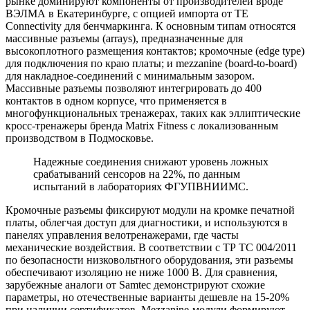
рынке доминируют компоненты от производителей вроде
ВЭЛМА в Екатеринбурге, с опцией импорта от TE
Connectivity для бенчмаркинга. К основным типам относятся
массивные разъемы (arrays), предназначенные для
высокоплотного размещения контактов; кромочные (edge type)
для подключения по краю платы; и mezzanine (board-to-board)
для накладное-соединений с минимальным зазором.
Массивные разъемы позволяют интегрировать до 400
контактов в одном корпусе, что применяется в
многофункциональных тренажерах, таких как эллиптические
кросс-тренажеры бренда Matrix Fitness с локализованным
производством в Подмосковье.
Надежные соединения снижают уровень ложных
срабатываний сенсоров на 22%, по данным
испытаний в лабораториях ФГУПВНИИМС.
Кромочные разъемы фиксируют модули на кромке печатной
платы, облегчая доступ для диагностики, и используются в
панелях управления велотренажерами, где часты
механические воздействия. В соответствии с ТР ТС 004/2011
по безопасности низковольтного оборудования, эти разъемы
обеспечивают изоляцию не ниже 1000 В. Для сравнения,
зарубежные аналоги от Samtec демонстрируют схожие
параметры, но отечественные варианты дешевле на 15-20%
при наличии сертификатов. Mezzanine-модули формируют