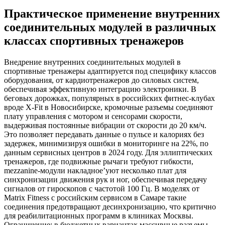
Практическое применение внутренних
соединительных модулей в различных
классах спортивных тренажеров
Внедрение внутренних соединительных модулей в
спортивные тренажеры адаптируется под специфику классов
оборудования, от кардиотренажеров до силовых систем,
обеспечивая эффективную интеграцию электроники. В
беговых дорожках, популярных в российских фитнес-клубах
вроде X-Fit в Новосибирске, кромочные разъемы соединяют
плату управления с мотором и сенсорами скорости,
выдерживая постоянные вибрации от скорости до 20 км/ч.
Это позволяет передавать данные о пульсе и калориях без
задержек, минимизируя ошибки в мониторинге на 22%, по
данным сервисных центров в 2024 году. Для эллиптических
тренажеров, где подвижные рычаги требуют гибкости,
mezzanine-модули накладное’уют несколько плат для
синхронизации движения рук и ног, обеспечивая передачу
сигналов от гироскопов с частотой 100 Гц. В моделях от
Matrix Fitness с российским сервисом в Самаре такие
соединения предотвращают десинхронизацию, что критично
для реабилитационных программ в клиниках Москвы.
Ограничение: в бюджетных вариантах массивные разъемы