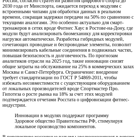
России, согласно стратегии развития цифрового спорта до
2030 года от Минспорта, ожидается переход к модулям с
встроенными чипами для обработки данных в реальном
времени, сокращая задержки передачи на 50% по сравнению с
текущими аналогами. Это особенно актуально для смарт-
тренажеров в сетях вроде Фитнес Хаус в Ростове-на-Дону, где
модули будут анализировать биомеханику для корректировки
нагрузки автоматически. Разработка гибридных модулей,
сочетающих проводные и беспроводные элементы, позволит
минимизировать кабельные соединения в подвижных частях,
повышая безопасность и долговечность. По прогнозам
аналитиков отрасли на 2025 год, такие инновации снизят
общие затраты на обслуживание на 25% в коммерческих залах
Москвы и Санкт-Петербурга. Ограничение: внедрение
требует стандартизации по ГОСТ Р 54869-2011, чтобы
избежать несовместимости с существующим оборудованием
от локальных производителей вроде Спортмастер Про.
Гипотеза о росте рынка на 18% за счет этих модулей
подтверждается отчетами Росстата о цифровизации фитнес-
индустрии.
Инновации в модулях поддержат программу
Здоровое общество Правительства РФ, стимулируя
локальное производство компонентов.
В перспективе массивные разъемы эволюционируют в версии