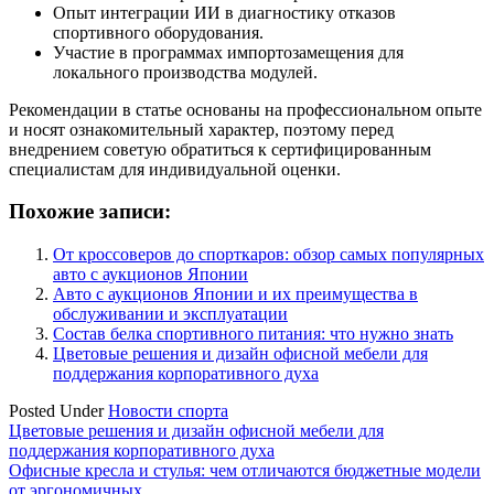
Опыт интеграции ИИ в диагностику отказов
спортивного оборудования.
Участие в программах импортозамещения для
локального производства модулей.
Рекомендации в статье основаны на профессиональном опыте
и носят ознакомительный характер, поэтому перед
внедрением советую обратиться к сертифицированным
специалистам для индивидуальной оценки.
Похожие записи:
От кроссоверов до спорткаров: обзор самых популярных
авто с аукционов Японии
Авто с аукционов Японии и их преимущества в
обслуживании и эксплуатации
Состав белка спортивного питания: что нужно знать
Цветовые решения и дизайн офисной мебели для
поддержания корпоративного духа
Posted Under
Новости спорта
Навигация
Цветовые решения и дизайн офисной мебели для
поддержания корпоративного духа
по
Офисные кресла и стулья: чем отличаются бюджетные модели
записям
от эргономичных