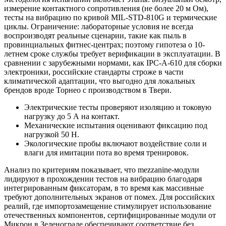
измерение контактного сопротивления (не более 20 м Ом),
тесты на вибрацию по кривой MIL-STD-810G и термические
циклы. Ограничение: лабораторные условия не всегда
воспроизводят реальные сценарии, такие как пыль в
провинциальных фитнес-центрах; поэтому гипотеза о 10-
летнем сроке службы требует верификации в эксплуатации. В
сравнении с зарубежными нормами, как IPC-A-610 для сборки
электроники, российские стандарты строже в части
климатической адаптации, что выгодно для локальных
брендов вроде Торнео с производством в Твери.
Электрические тесты проверяют изоляцию и токовую
нагрузку до 5 А на контакт.
Механические испытания оценивают фиксацию под
нагрузкой 50 Н.
Экологические пробы включают воздействие соли и
влаги для имитации пота во время тренировок.
Анализ по критериям показывает, что mezzanine-модули
лидируют в прохождении тестов на вибрацию благодаря
интегрированным фиксаторам, в то время как массивные
требуют дополнительных экранов от помех. Для российских
реалий, где импортозамещение стимулирует использование
отечественных компонентов, сертифицированные модули от
Микрон в Зеленограде обеспечивают соответствие без