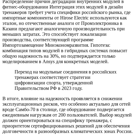
Распределение причин деградации внутренних модулей в
фитнес-оборудовании Интеграция этих модулей в дизайн
тренажеров требует учета специфики российского рынка, где
импортные компоненты от Hirose Electric используются как
эталон, но отечественные аналоги от Промэлектроника в
Казани предлагают аналогичную производительность при
меньших затратах. Это способствует локализации
производства, соответствующей программе
Импортозамещение Минэкономразвития. Гипотеза:
комбинация типов модулей в гибридных системах повысит
общую надежность на 30%, но подтверждается только
моделированием в Ansys для конкретных моделей.
Переход на модульные соединения в российских
тренажерах соответствует стратегии
цифровизации спорта, утвержденной
Правительством РФ в 2023 году.
В итоге, влияние на надежность проявляется в снижении
эксплуатационных рисков, что особенно актуально для сетей
вроде Самбо-70 в столице, где оборудование подвергается
ежедневным нагрузкам от 200 пользователей. Выбор модулей
должен ориентироваться на специфику тренажера, с
приоритетом сертифицированных решений для обеспечения
долговечности в разнообразных климатических зонах России.