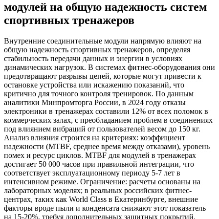
модулей на общую надежность систем
спортивных тренажеров
Внутренние соединительные модули напрямую влияют на
общую надежность спортивных тренажеров, определяя
стабильность передачи данных и энергии в условиях
динамических нагрузок. В системах фитнес-оборудования они
предотвращают разрывы цепей, которые могут привести к
остановке устройства или искажению показаний, что
критично для точного контроля тренировок. По данным
аналитики Минпромторга России, в 2024 году отказы
электроники в тренажерах составили 12% от всех поломок в
коммерческих залах, с преобладанием проблем в соединениях
под влиянием вибраций от пользователей весом до 150 кг.
Анализ влияния строится на критериях: коэффициент
надежности (MTBF, среднее время между отказами), уровень
помех и ресурс циклов. MTBF для модулей в тренажерах
достигает 50 000 часов при правильной интеграции, что
соответствует эксплуатационному периоду 5-7 лет в
интенсивном режиме. Ограничение: расчеты основаны на
лабораторных моделях; в реальных российских фитнес-
центрах, таких как World Class в Екатеринбурге, внешние
факторы вроде пыли и конденсата снижают этот показатель
на 15-20%, требуя дополнительных защитных покрытий.