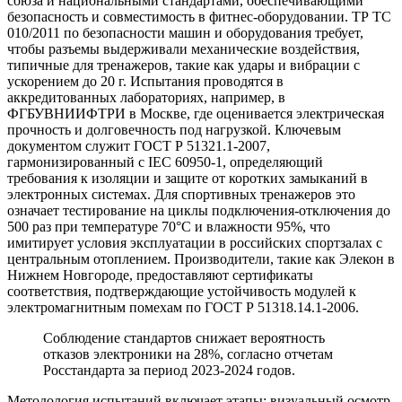
союза и национальными стандартами, обеспечивающими
безопасность и совместимость в фитнес-оборудовании. ТР ТС
010/2011 по безопасности машин и оборудования требует,
чтобы разъемы выдерживали механические воздействия,
типичные для тренажеров, такие как удары и вибрации с
ускорением до 20 г. Испытания проводятся в
аккредитованных лабораториях, например, в
ФГБУВНИИФТРИ в Москве, где оценивается электрическая
прочность и долговечность под нагрузкой. Ключевым
документом служит ГОСТ Р 51321.1-2007,
гармонизированный с IEC 60950-1, определяющий
требования к изоляции и защите от коротких замыканий в
электронных системах. Для спортивных тренажеров это
означает тестирование на циклы подключения-отключения до
500 раз при температуре 70°C и влажности 95%, что
имитирует условия эксплуатации в российских спортзалах с
центральным отоплением. Производители, такие как Элекон в
Нижнем Новгороде, предоставляют сертификаты
соответствия, подтверждающие устойчивость модулей к
электромагнитным помехам по ГОСТ Р 51318.14.1-2006.
Соблюдение стандартов снижает вероятность
отказов электроники на 28%, согласно отчетам
Росстандарта за период 2023-2024 годов.
Методология испытаний включает этапы: визуальный осмотр,