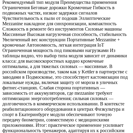
Рекомендуемый тип модуля Преимущества применения
Ограничения Беговые дорожки Кромочные Гибкость в
подвижных частях, низкие задержки сигналов
Чувствительность к пыли от подошв Эллиптические
Mezzanine накладное для синхронизации, компактность
Сложность в ремонте без инструментов Силовые машины
Массивные Высокая нагрузочная способность, стабильность
Увеличенный вес конструкции Портативные Mezzanine +
кромочные Автономность, легкая интеграция IoT
Ограниченная мощность под пиковыми нагрузками Из
таблицы видно, что выбор типа модуля зависит от динамики
класса: для высокоскоростных кардио кромочные
оптимальны, а для тяжелых силовых — массивные. В
российском производстве, таком как у Kettler в партнерстве с
заводами в Подмосковье, это способствует кастомизации под
локальные нужды, включая защиту от мороза в уличных
фитнес-станциях. Слабая сторона портативных —
зависимость от аккумуляторов, где mezzanine требуют
оптимизации энергопотребления; сильная силовых —
долговечность в коммерческом использовании. В контексте
реабилитационного оборудования в центрах Физкультура и
спорт в Екатеринбурге модули обеспечивают точную
передачу биометрии, совместимую с медицинскими
приложениями. Итог: практическое применение усиливает
функциональность тренажеров, адаптируя их к российским