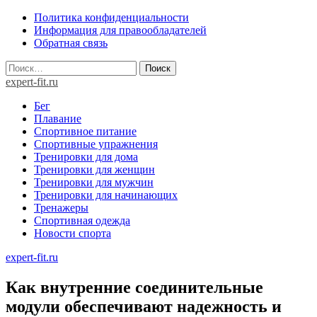
Skip
Политика конфиденциальности
to
Информация для правообладателей
content
Обратная связь
Найти:
expert-fit.ru
Бег
Плавание
Спортивное питание
Спортивные упражнения
Тренировки для дома
Тренировки для женщин
Тренировки для мужчин
Тренировки для начинающих
Тренажеры
Спортивная одежда
Новости спорта
expert-fit.ru
Как внутренние соединительные
модули обеспечивают надежность и