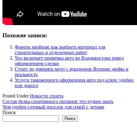
Похожие записи:
Фанера хвойная: как выбрать материал для
строительных и отделочных работ
Что включает проверка авто во Владивостоке перед
оформлением сделки
Стоит ли доверять мото с аукционов Японии: мифы и
реальность
Услуги таможенного оформления авто под ключ: удобно
или дорого
Posted Under
Новости спорта
Навигация
Состав белка спортивного питания: что нужно знать
Чем удобен готовый поселок для семей с детьми
по
Поиск
записям
Поиск