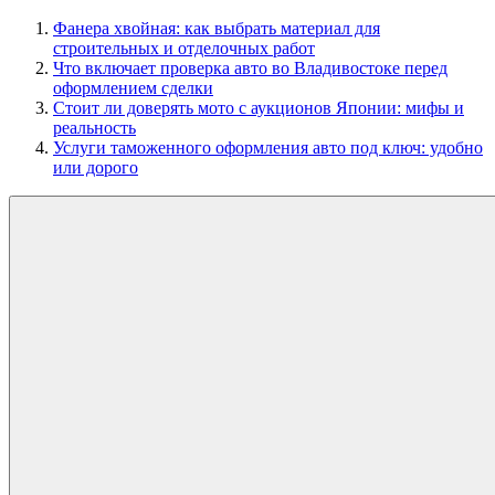
Фанера хвойная: как выбрать материал для
строительных и отделочных работ
Что включает проверка авто во Владивостоке перед
оформлением сделки
Стоит ли доверять мото с аукционов Японии: мифы и
реальность
Услуги таможенного оформления авто под ключ: удобно
или дорого