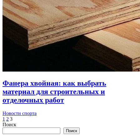
Фанера хвойная: как выбрать
материал для строительных и
отделочных работ
Новости спорта
Пагинация
1
2
3
Поиск
записей
Поиск