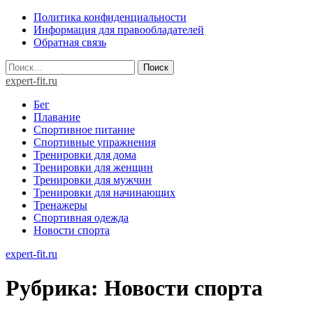
Skip
Политика конфиденциальности
to
Информация для правообладателей
content
Обратная связь
Найти:
expert-fit.ru
Бег
Плавание
Спортивное питание
Спортивные упражнения
Тренировки для дома
Тренировки для женщин
Тренировки для мужчин
Тренировки для начинающих
Тренажеры
Спортивная одежда
Новости спорта
expert-fit.ru
Рубрика:
Новости спорта