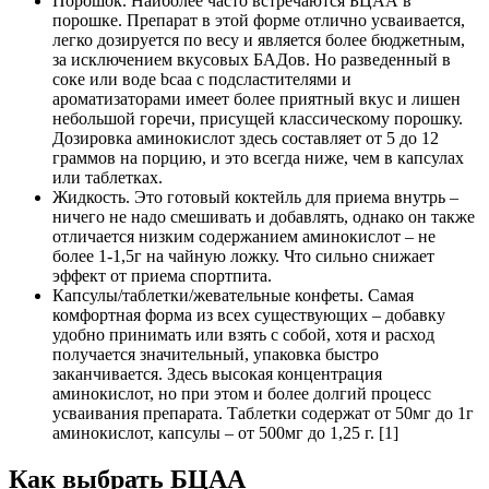
Порошок. Наиболее часто встречаются БЦАА в
порошке. Препарат в этой форме отлично усваивается,
легко дозируется по весу и является более бюджетным,
за исключением вкусовых БАДов. Но разведенный в
соке или воде bcaa с подсластителями и
ароматизаторами имеет более приятный вкус и лишен
небольшой горечи, присущей классическому порошку.
Дозировка аминокислот здесь составляет от 5 до 12
граммов на порцию, и это всегда ниже, чем в капсулах
или таблетках.
Жидкость. Это готовый коктейль для приема внутрь –
ничего не надо смешивать и добавлять, однако он также
отличается низким содержанием аминокислот – не
более 1-1,5г на чайную ложку. Что сильно снижает
эффект от приема спортпита.
Капсулы/таблетки/жевательные конфеты. Самая
комфортная форма из всех существующих – добавку
удобно принимать или взять с собой, хотя и расход
получается значительный, упаковка быстро
заканчивается. Здесь высокая концентрация
аминокислот, но при этом и более долгий процесс
усваивания препарата. Таблетки содержат от 50мг до 1г
аминокислот, капсулы – от 500мг до 1,25 г. [1]
Как выбрать БЦАА