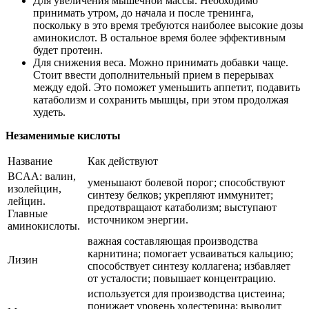
Для увеличения мышечной массы. Необходимо
принимать утром, до начала и после тренинга,
поскольку в это время требуются наиболее высокие дозы
аминокислот. В остальное время более эффективным
будет протеин.
Для снижения веса. Можно принимать добавки чаще.
Стоит ввести дополнительный прием в перерывах
между едой. Это поможет уменьшить аппетит, подавить
катаболизм и сохранить мышцы, при этом продолжая
худеть.
Незаменимые кислоты
Название
Как действуют
BCAA: валин,
уменьшают болевой порог; способствуют
изолейцин,
синтезу белков; укрепляют иммунитет;
лейцин.
предотвращают катаболизм; выступают
Главные
источником энергии.
аминокислоты.
важная составляющая производства
карнитина; помогает усваиваться кальцию;
Лизин
способствует синтезу коллагена; избавляет
от усталости; повышает концентрацию.
используется для производства цистеина;
понижает уровень холестерина; выводит