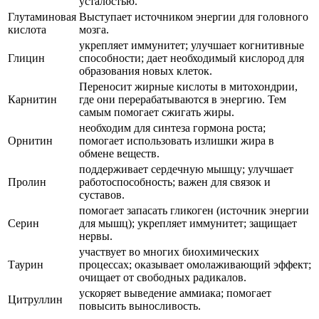
усталостью.
Глутаминовая
Выступает источником энергии для головного
кислота
мозга.
укрепляет иммунитет; улучшает когнитивные
Глицин
способности; дает необходимый кислород для
образования новых клеток.
Переносит жирные кислоты в митохондрии,
Карнитин
где они перерабатываются в энергию. Тем
самым помогает сжигать жиры.
необходим для синтеза гормона роста;
Орнитин
помогает использовать излишки жира в
обмене веществ.
поддерживает сердечную мышцу; улучшает
Пролин
работоспособность; важен для связок и
суставов.
помогает запасать гликоген (источник энергии
Серин
для мышц); укрепляет иммунитет; защищает
нервы.
участвует во многих биохимических
Таурин
процессах; оказывает омолаживающий эффект;
очищает от свободных радикалов.
ускоряет выведение аммиака; помогает
Цитруллин
повысить выносливость.