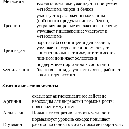
Метионин
тяжелые металлы; участвует в процессах
метаболизма жиров и белков.
участвует в разложении мочевины
(побочного продукта синтеза белка);
Треонин
устраняет жировые отложения в печени;
улучшает пищеварение; участвует в
метаболизме.
борется с бессонницей и депрессией;
улучшает настроение и нормализует
Триптофан
аппетит; повышает иммунитет; вместе с
лизином понижает холестерин.
поддерживает организм в состоянии
Фенилаланин
бодрствования; улучшает память; работает
как антидепрессант.
Заменимые аминокислоты
оказывает антиоксидантное действие;
Аргинин
необходим для выработки гормона роста;
повышает иммунитет.
Аспарагин
Повышает сопротивляемость усталости.
нормализует уровень сахара; повышает
Глутамин
работоспособность мозга; помогает бороться с