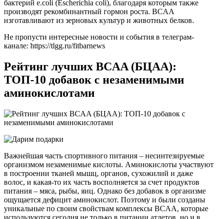
бактерий e.coli (Escherichia coli), благодаря которым также
производят рекомбинантный гормон роста. BCAA
изготавливают из зерновых культур и животных белков.
Не пропусти интересные новости и события в телеграм-
канале: https://tlgg.ru/fitbarnews
Рейтинг лучших BCAA (БЦАА):
ТОП-10 добавок с незаменимыми
аминокислотами
Важнейшая часть спортивного питания – несинтезируемые
организмом незаменимые кислоты. Аминокислоты участвуют
в построении тканей мышц, органов, сухожилий и даже
волос, и какая-то их часть восполняется за счет продуктов
питания – мяса, рыбы, яиц. Однако без добавок в организме
ощущается дефицит аминокислот. Поэтому и были созданы
уникальные по своим свойствам комплексы BCAA, которые
используются сегодня не только в питании атлетов, но и в