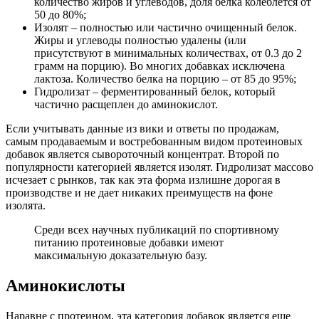
количество жиров и углеводов, доля белка колеблется от
50 до 80%;
Изолят – полностью или частично очищенный белок.
Жиры и углеводы полностью удалены (или
присутствуют в минимальных количествах, от 0.3 до 2
грамм на порцию). Во многих добавках исключена
лактоза. Количество белка на порцию – от 85 до 95%;
Гидролизат – ферментированный белок, который
частично расщеплен до аминокислот.
Если учитывать данные из вики и ответы по продажам,
самым продаваемым и востребованным видом протеиновых
добавок является сывороточный концентрат. Второй по
популярности категорией является изолят. Гидролизат массово
исчезает с рынков, так как эта форма излишне дорогая в
производстве и не дает никаких преимуществ на фоне
изолята.
Среди всех научных публикаций по спортивному
питанию протеиновые добавки имеют
максимальную доказательную базу.
Аминокислоты
Наравне с протеином, эта категория добавок является еще