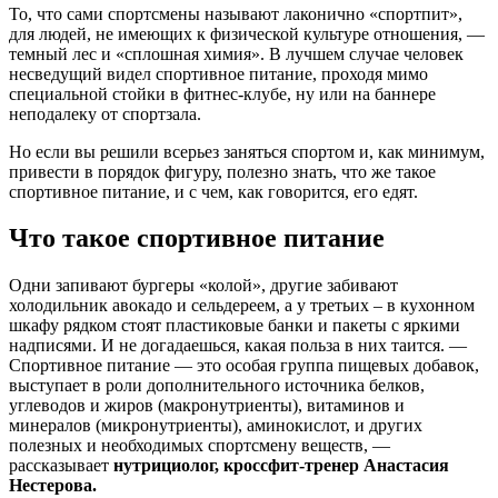
То, что сами спортсмены называют лаконично «спортпит»,
для людей, не имеющих к физической культуре отношения, —
темный лес и «сплошная химия». В лучшем случае человек
несведущий видел спортивное питание, проходя мимо
специальной стойки в фитнес-клубе, ну или на баннере
неподалеку от спортзала.
Но если вы решили всерьез заняться спортом и, как минимум,
привести в порядок фигуру, полезно знать, что же такое
спортивное питание, и с чем, как говорится, его едят.
Что такое спортивное питание
Одни запивают бургеры «колой», другие забивают
холодильник авокадо и сельдереем, а у третьих – в кухонном
шкафу рядком стоят пластиковые банки и пакеты с яркими
надписями. И не догадаешься, какая польза в них таится. —
Спортивное питание — это особая группа пищевых добавок,
выступает в роли дополнительного источника белков,
углеводов и жиров (макронутриенты), витаминов и
минералов (микронутриенты), аминокислот, и других
полезных и необходимых спортсмену веществ, —
рассказывает
нутрициолог, кроссфит-тренер Анастасия
Нестерова.