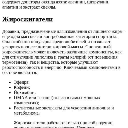
содержат донаторы оксида азота: аргинин, цитруллин,
агматин и экстракт свеклы.
Жиросжигатели
Добавки, предназначенные для избавления от лишнего жира –
еще одна массовая и востребованная категория спортпита.
Она особенно популярна среди любителей и позволяет
ускорить процесс потери жировой массы. Спортивный
жиросжигатель может включать различные компоненты, как
для стимуляции липолиза и траты калорий (от повышения
термогенеза), так и вещества, которые улучшают
работоспособность и энергию. Ключевыми компонентами в
составе являются:
Эфедра;
Кофеин;
Йохимбин;
DMAA или герань (только в самых мощных
комплексах);
Растительные экстракты для ускорения липолиза и
метаболизма.
Жиросжигатели работают только при соблюдении
диеты и физических нагрузках. Начинать