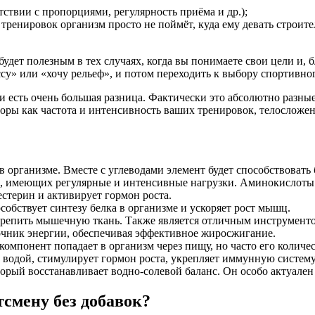
тствии с пропорциями, регулярность приёма и др.);
 тренировок организм просто не поймёт, куда ему девать строит
удет полезным в тех случаях, когда вы понимаете свои цели и, б
су» или «хочу рельеф», и потом переходить к выбору спортивно
 есть очень большая разница. Фактически это абсолютно разные
оры как частота и интенсивность ваших тренировок, телосложени
 организме. Вместе с углеводами элемент будет способствовать
, имеющих регулярные и интенсивные нагрузки. Аминокислоты
стерин и активирует гормон роста.
обствует синтезу белка в организме и ускоряет рост мышц.
репить мышечную ткань. Также является отличным инструментом 
чник энергии, обеспечивая эффективное жиросжигание.
омпонент попадает в организм через пищу, но часто его количес
водой, стимулирует гормон роста, укрепляет иммунную систему
орый восстанавливает водно-солевой баланс. Он особо актуален
смену без добавок?