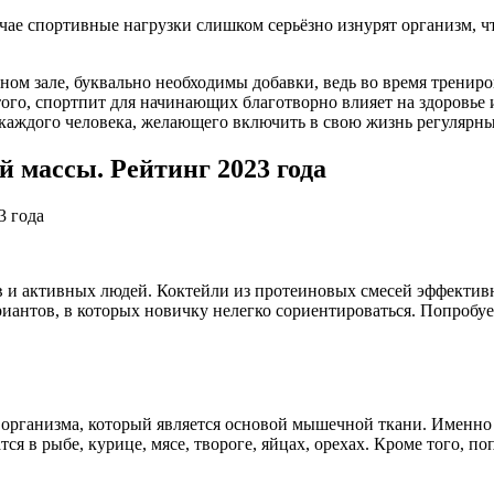
учае спортивные нагрузки слишком серьёзно изнурят организм, ч
м зале, буквально необходимы добавки, ведь во время трениров
того, спортпит для начинающих благотворно влияет на здоровье
 каждого человека, желающего включить в свою жизнь регулярны
 массы. Рейтинг 2023 года
 и активных людей. Коктейли из протеиновых смесей эффективн
иантов, в которых новичку нелегко сориентироваться. Попробуе
 организма, который является основой мышечной ткани. Именно 
ся в рыбе, курице, мясе, твороге, яйцах, орехах. Кроме того, 