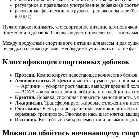
регулярное и правильное употребление добавки (в соотве
регулярные физические нагрузки в тренажерном зале (без
в запас)
Нужно также понимать, что спортивное питание для новичков б
применению добавок. Сперва следует определиться – «хочу мас
Между продуктами спортивного питания для массы и для сушки
очередь со своими целями. Необходимо учитывать и такие факт
Классификация спортивных добавок
Протеин.
Компенсирует недостающее количество белков в
Аминокислоты.
Эффективный инструмент для новичков
— Аргинин – ускоряет рост мышц, выводит вредный холе
— ВСАА – комплекс валина, лейцина и изолейцина – спос
Креатин.
Добавка, способная повысить выносливость, ук
Л-карнитин.
Трансформирует жировые отложения в исто
Глютамин.
Очень распространённая аминокислота. Этот к
серьезных тренировок. Глютамин насыщает клетки мышц 
Изотоник.
Коктейль из микроэлементов и витаминов, кот
Можно ли обойтись начинающему спорт