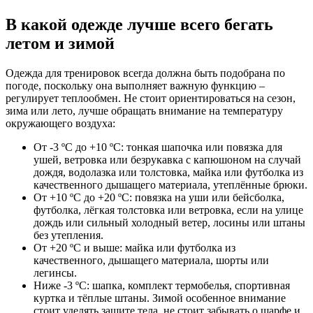
В какой одежде лучше всего бегать
летом и зимой
Одежда для тренировок всегда должна быть подобрана по
погоде, поскольку она выполняет важную функцию –
регулирует теплообмен. Не стоит ориентироваться на сезон,
зима или лето, лучше обращать внимание на температуру
окружающего воздуха:
От -3 ºС до +10 ºС: тонкая шапочка или повязка для
ушей, ветровка или безрукавка с капюшоном на случай
дождя, водолазка или толстовка, майка или футболка из
качественного дышащего материала, утеплённые брюки.
От +10 ºС до +20 ºС: повязка на уши или бейсболка,
футболка, лёгкая толстовка или ветровка, если на улице
дождь или сильный холодный ветер, лосины или штаны
без утепления.
От +20 ºС и выше: майка или футболка из
качественного, дышащего материала, шорты или
легинсы.
Ниже -3 ºС: шапка, комплект термобелья, спортивная
куртка и тёплые штаны. Зимой особенное внимание
стоит уделять защите тела, не стоит забывать о шарфе и