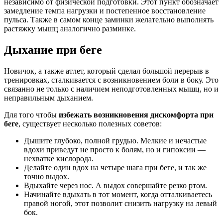
независимо от физической подготовки. Этот пункт обозначает
замедление темпа нагрузки и постепенное восстановление
пульса. Также в самом конце заминки желательно выполнять
растяжку мышц аналогично разминке.
Дыхание при беге
Новичок, а также атлет, который сделал большой перерыв в
тренировках, сталкивается с возникновением боли в боку. Это
связанно не только с наличием неподготовленных мышц, но и
неправильным дыханием.
Для того чтобы
избежать возникновения дискомфорта
при
беге
, существует несколько полезных советов:
Дышите глубоко, полной грудью. Мелкие и нечастые
вдохи приведут не просто к болям, но и гипоксии —
нехватке кислорода.
Делайте один вдох на четыре шага при беге, и так же
точно выдох.
Вдыхайте через нос. А выдох совершайте резко ртом.
Начинайте вдыхать в тот момент, когда отталкиваетесь
правой ногой, этот позволит снизить нагрузку на левый
бок.