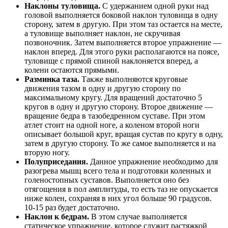
Наклоны туловища.
С удержанием одной руки над
головой выполняется боковой наклон туловища в одну
сторону, затем в другую. При этом таз остается на месте,
а туловище выполняет наклон, не скручивая
позвоночник. Затем выполняется второе упражнение —
наклон вперед. Для этого руки располагаются на поясе,
туловище с прямой спиной наклоняется вперед, а
колени остаются прямыми.
Разминка таза.
Также выполняются круговые
движения тазом в одну и другую сторону по
максимальному кругу. Для вращений достаточно 5
кругов в одну и другую сторону. Второе движение —
вращение бедра в тазобедренном суставе. При этом
атлет стоит на одной ноге, а коленом второй ноги
описывает большой круг, вращая сустав по кругу в одну,
затем в другую сторону. То же самое выполняется и на
вторую ногу.
Полуприседания.
Данное упражнение необходимо для
разогрева мышц всего тела и подготовки коленных и
голеностопных суставов. Выполняется оно без
отягощения в пол амплитуды, то есть таз не опускается
ниже колен, сохраняя в них угол больше 90 градусов.
10-15 раз будет достаточно.
Наклон к бедрам.
В этом случае выполняется
статическое упражнение, которое служит растяжкой