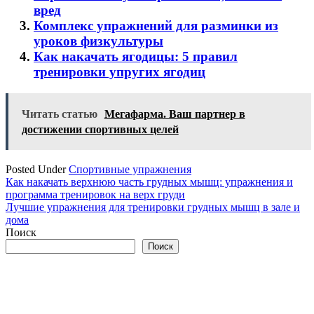
вред
Комплекс упражнений для разминки из
уроков физкультуры
Как накачать ягодицы: 5 правил
тренировки упругих ягодиц
Читать статью
Мегафарма. Ваш партнер в
достижении спортивных целей
Posted Under
Спортивные упражнения
Навигация
Как накачать верхнюю часть грудных мышц: упражнения и
программа тренировок на верх груди
по
Лучшие упражнения для тренировки грудных мышц в зале и
записям
дома
Поиск
Поиск