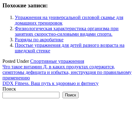
Похожие записи:
Упражнения на универсальной силовой скамье для
домашних тренировок
Физиологическая характеристика организма при
занятиях скоростно-силовыми видами спорта.
Разряды по акробатике
Простые упражнения для детей разного возраста на
шведской стенке
Posted Under
Спортивные упражнения
Навигация
Что такое витамин Д, в каких продуктах содержится,
симптомы дефицита и избытка, инструкция по правильному
по
применению
записям
DDX Fitness. Ваш путь к здоровью и фитнесу
Поиск
Поиск