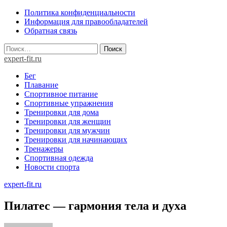
Skip
Политика конфиденциальности
to
Информация для правообладателей
content
Обратная связь
Найти:
expert-fit.ru
Бег
Плавание
Спортивное питание
Спортивные упражнения
Тренировки для дома
Тренировки для женщин
Тренировки для мужчин
Тренировки для начинающих
Тренажеры
Спортивная одежда
Новости спорта
expert-fit.ru
Пилатес — гармония тела и духа