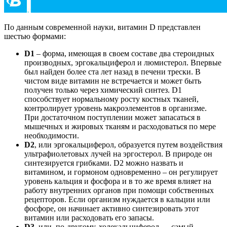
По данным современной науки, витамин D представлен
шестью формами:
D1
– форма, имеющая в своем составе два стероидных
производных, эргокальциферол и люмистерол. Впервые
был найден более ста лет назад в печени трески. В
чистом виде витамин не встречается и может быть
получен только через химический синтез. D1
способствует нормальному росту костных тканей,
контролирует уровень макроэлементов в организме.
При достаточном поступлении может запасаться в
мышечных и жировых тканям и расходоваться по мере
необходимости.
D2
, или эргокальциферол, образуется путем воздействия
ультрафиолетовых лучей на эргостерол. В природе он
синтезируется грибками. D2 можно назвать и
витамином, и гормоном одновременно – он регулирует
уровень кальция и фосфора и в то же время влияет на
работу внутренних органов при помощи собственных
рецепторов. Если организм нуждается в кальции или
фосфоре, он начинает активно синтезировать этот
витамин или расходовать его запасы.
D3
, или, по-другому, холекальциферол — самый