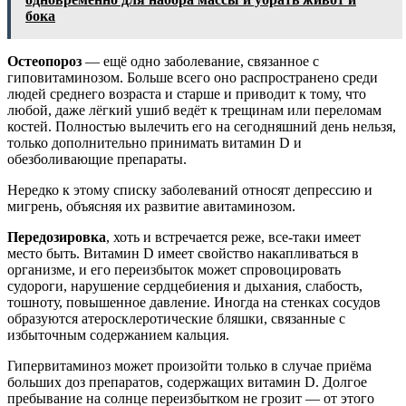
бока
Остеопороз
— ещё одно заболевание, связанное с
гиповитаминозом. Больше всего оно распространено среди
людей среднего возраста и старше и приводит к тому, что
любой, даже лёгкий ушиб ведёт к трещинам или переломам
костей. Полностью вылечить его на сегодняшний день нельзя,
только дополнительно принимать витамин D и
обезболивающие препараты.
Нередко к этому списку заболеваний относят депрессию и
мигрень, объясняя их развитие авитаминозом.
Передозировка
, хоть и встречается реже, все-таки имеет
место быть. Витамин D имеет свойство накапливаться в
организме, и его переизбыток может спровоцировать
судороги, нарушение сердцебиения и дыхания, слабость,
тошноту, повышенное давление. Иногда на стенках сосудов
образуются атеросклеротические бляшки, связанные с
избыточным содержанием кальция.
Гипервитаминоз может произойти только в случае приёма
больших доз препаратов, содержащих витамин D. Долгое
пребывание на солнце переизбытком не грозит — от этого