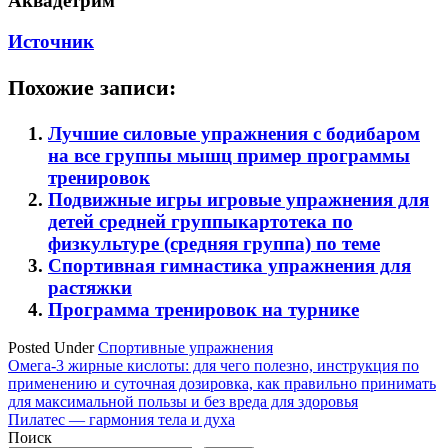
Аквадетрим
Источник
Похожие записи:
Лучшие силовые упражнения с бодибаром
на все группы мышц пример программы
тренировок
Подвижные игры игровые упражнения для
детей средней группыкартотека по
физкультуре (средняя группа) по теме
Спортивная гимнастика упражнения для
растяжки
Программа тренировок на турнике
Posted Under
Спортивные упражнения
Навигация
Омега-3 жирные кислоты: для чего полезно, инструкция по
применению и суточная дозировка, как правильно принимать
по
для максимальной пользы и без вреда для здоровья
записям
Пилатес — гармония тела и духа
Поиск