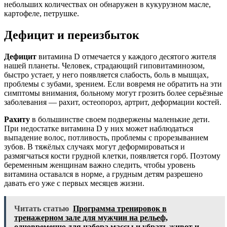
небольших количествах он обнаружен в кукурузном масле,
картофеле, петрушке.
Дефицит и переизбыток
Дефицит
витамина D отмечается у каждого десятого жителя
нашей планеты. Человек, страдающий гиповитаминозом,
быстро устает, у него появляется слабость, боль в мышцах,
проблемы с зубами, зрением. Если вовремя не обратить на эти
симптомы внимания, больному могут грозить более серьёзные
заболевания — рахит, остеопороз, артрит, деформации костей.
Рахиту
в большинстве своем подвержены маленькие дети.
При недостатке витамина D у них может наблюдаться
выпадение волос, потливость, проблемы с прорезыванием
зубов. В тяжёлых случаях могут деформироваться и
размягчаться кости грудной клетки, появляется горб. Поэтому
беременным женщинам важно следить, чтобы уровень
витамина оставался в норме, а грудным детям разрешено
давать его уже с первых месяцев жизни.
Читать статью
Программа тренировок в
тренажерном зале для мужчин на рельеф,
одновременно для набора массы и убрать живот и