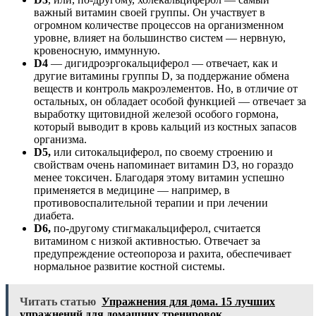
важный витамин своей группы. Он участвует в
огромном количестве процессов на организменном
уровне, влияет на большинство систем — нервную,
кровеносную, иммунную.
D4
— дигидроэргокальциферол — отвечает, как и
другие витамины группы D, за поддержание обмена
веществ и контроль макроэлементов. Но, в отличие от
остальных, он обладает особой функцией — отвечает за
выработку щитовидной железой особого гормона,
который выводит в кровь кальций из костных запасов
организма.
D5,
или ситокальциферол, по своему строению и
свойствам очень напоминает витамин D3, но гораздо
менее токсичен. Благодаря этому витамин успешно
применяется в медицине — например, в
противовоспалительной терапии и при лечении
диабета.
D6,
по-другому стигмакальциферол, считается
витамином с низкой активностью. Отвечает за
предупреждение остеопороза и рахита, обеспечивает
нормальное развитие костной системы.
Читать статью
Упражнения для дома. 15 лучших
упражнений для домашних тренировок.