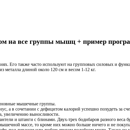
ом на все группы мышц + пример прогр
ях. Его также часто используют на групповых силовых и функци
 металла длиной около 120 см и весом 1-12 кг.
основные мышечные группы.
ус, а в сочетании с дефицитом калорий успешно похудеть за сче
а, увеличению выносливости.
 гантели и штанги с блинами. Двух-трех бодибаров разного веса 
 мышечной массе, то кроме них можно больше ничего и не покупа
кафу, под диваном или любом другом подобном месте. Также он у