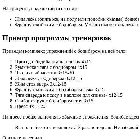
На трицепс упражнений несколько:
Жим лежа (опять же, на полу или подобии скамьи) бодиба
Французский жим с бодибаром. Можно выполнять лежа на
Пример программы тренировок
Приведем комплекс упражнений с бодибаром на всё тело:
Присед с бодибаром на плечах 4х15
Румынская тяга с бодибаром 4х15
Ягодичный мостик 3х15-20
Жим лежа с бодибаром 3х12-15
Жим стоя вверх 3х12-15
Французский жим с бодибаром лежа 3х15
Тяга снаряда к поясу в наклоне для спины 4х12-15
Сгибания рук с бодибаром стоя 3х15
Пресс 4х15-20
На пресс проще выполнять обычные упражнения, бодибар здесь
Выполняйте этот комплекс 2-3 раза в неделю. Не забыва
Оцените материал