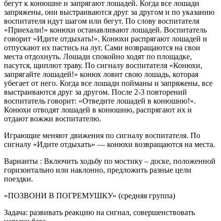
бегут к конюшне и запрягают лошадей. Когда все лошади
запряжены, они выстраиваются друг за другом и по указанию
воспитателя идут шагом или бегут. По слову воспитателя
«Приехали!» конюхи останавливают лошадей. Воспитатель
говорит «Идите отдыхать!». Конюхи распрягают лошадей и
отпускают их пастись на луг. Сами возвращаются на свои
места отдохнуть. Лошади спокойно ходят по площадке,
пасутся, щиплют траву. По сигналу воспитателя «Конюхи,
запрягайте лошадей!» конюх ловит свою лошадь, которая
убегает от него. Когда все лошади пойманы и запряжены, все
выстраиваются друг за другом. После 2-3 повторений
воспитатель говорит: «Отведите лошадей в конюшню!».
Конюхи отводят лошадей в конюшню, распрягают их и
отдают вожжи воспитателю.
Играющие меняют движения по сигналу воспитателя. По
сигналу «Идите отдыхать» — конюхи возвращаются на места.
Варианты : Включить ходьбу по мостику – доске, положенной
горизонтально или наклонно, предложить разные цели
поездки.
«ПОЗВОНИ В ПОГРЕМУШКУ» (средняя группа)
Задача: развивать реакцию на сигнал, совершенствовать