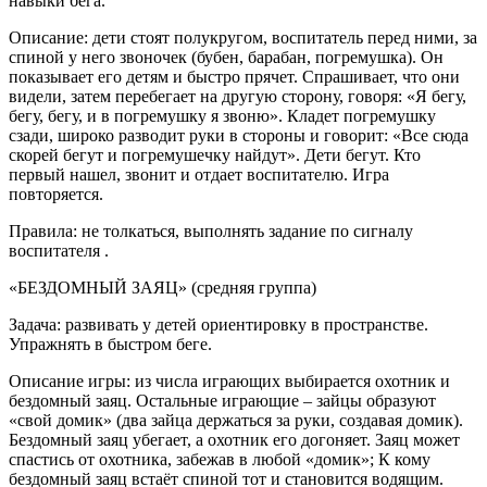
навыки бега.
Описание: дети стоят полукругом, воспитатель перед ними, за
спиной у него звоночек (бубен, барабан, погремушка). Он
показывает его детям и быстро прячет. Спрашивает, что они
видели, затем перебегает на другую сторону, говоря: «Я бегу,
бегу, бегу, и в погремушку я звоню». Кладет погремушку
сзади, широко разводит руки в стороны и говорит: «Все сюда
скорей бегут и погремушечку найдут». Дети бегут. Кто
первый нашел, звонит и отдает воспитателю. Игра
повторяется.
Правила: не толкаться, выполнять задание по сигналу
воспитателя .
«БЕЗДОМНЫЙ ЗАЯЦ» (средняя группа)
Задача: развивать у детей ориентировку в пространстве.
Упражнять в быстром беге.
Описание игры: из числа играющих выбирается охотник и
бездомный заяц. Остальные играющие – зайцы образуют
«свой домик» (два зайца держаться за руки, создавая домик).
Бездомный заяц убегает, а охотник его догоняет. Заяц может
спастись от охотника, забежав в любой «домик»; К кому
бездомный заяц встаёт спиной тот и становится водящим.