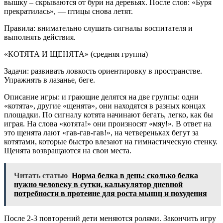
вышку – скрываются от бури на деревьях. После слов: «Буря
прекратилась», — птицы снова летят.
Правила: внимательно слушать сигналы воспитателя и
выполнять действия.
«КОТЯТА И ЩЕНЯТА» (средняя группа)
Задачи: развивать ловкость ориентировку в пространстве.
Упражнять в лазанье, беге.
Описание игры: и грающие делятся на две группы: одни
«котята», другие «щенята», они находятся в разных концах
площадки. По сигналу котята начинают бегать, легко, как бы
играя. На слова «котята!» они произносят «мяу!». В ответ на
это щенята лают «гав-гав-гав!», на четвереньках бегут за
котятами, которые быстро влезают на гимнастическую стенку.
Щенята возвращаются на свои места.
Читать статью
Норма белка в день: сколько белка
нужно человеку в сутки, калькулятор дневной
потребности в протеине для роста мышц и похудения
После 2-3 повторений дети меняются ролями. Закончить игру