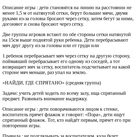
Описание игры : дети становятся на линию на расстоянии не
менее 1,5 м от натянутой сетки, берут большие мячи, двумя
руками из-за головы бросают через сетку, затем бегут за ними,
догоняют и снова бросают через сетку.
Две группы игроков встают по обе стороны сетки натянутой
на 15см выше поднятой руки ребенка. Дети перебрасывают
мяч друг другу из-за головы или от груди или
1 ребенок перебрасывает мяч через сетку на другую сторону,
поймавший перебрасывает его одному из соседей, а тот
возвращает мяч за сетку, воспитатель подсчитывает на какой
стороне мяч меньше, раз упал на землю.
«НАЙДИ, ГДЕ СПРЯТАНО» (средняя группа)
Задачи: учить детей ходить по всему залу, ища спрятанный
предмет. Развивать внимание выдержку.
Описание игры : дети поворачиваются лицом к стенке,
воспитатель прячет флажок и говорит: «Пора», дети ищут
спрятанный флажок. Тот, кто найдёт первым, прячет его при
повторении игры.
Правила : не подглядывать за воспитателем, куда будет