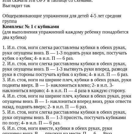
Или скачать эти ОРУ в таблице со схемами.
Выглядит так
Общеразвивающие упражнения для детей 4-5 лет средняя
группа
Комплекс № 1 с кубиками
(для выполнения упражнений каждому ребенку понадобится
два кубика)
1. И.п. стоя, ноги слегка расставлены кубики в обеих руках,
руки опущены вниз. В — 1-3 поднять руки вверх, постучать
кубик о кубик; 4- в и.п. П — 6 раз.
2. И.п. стоя, ноги слегка расставлены кубики в обеих руках,
руки опущены вниз. В — 1-3 вытянуть руки вперед, разводя
руки в стороны постучать кубик о кубик; 4- в и.п. П — 6 раз.
3. И.п. стоя, ноги на ширине плеч, кубики в обеих руках, руки
подняты вверх. В — 1- наклониться влево; 2- в и.п. 3-
наклониться вправо; 4- в и.п. П — 4 раза в каждую сторону.
4. И.п. стоя, ноги на ширине плеч, кубики в обеих руках, руки
опущены вниз. В — 1- наклониться вперед вниз, руки отвести
назад, поднять вверх; 2- в и.п. П — 6 раз.
5. И.п. стоя, ноги слегка расставлены кубики в обеих руках,
руки опущены вниз. В — 1-3 присесть, постучать кубиками
по полу; 4- в и.п. П — 6 раз.
6. И.п. стоя, ноги вместе, кубики в обеих руках, руки
опущены вниз. В — прыжки на месте. П — 6 — 8раз.