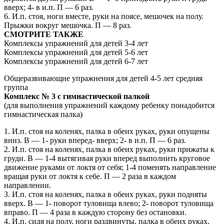
вверх; 4- в и.п. П — 6 раз.
6. И.п. стоя, ноги вместе, руки на поясе, мешочек на полу.
Прыжки вокруг мешочка. П — 8 раз.
СМОТРИТЕ ТАКЖЕ
Комплексы упражнений для детей 3-4 лет
Комплексы упражнений для детей 5-6 лет
Комплексы упражнений для детей 6-7 лет
Общеразвивающие упражнения для детей 4-5 лет средняя
группа
Комплекс № 3 с гимнастической палкой
(для выполнения упражнений каждому ребенку понадобится
гимнастическая палка)
1. И.п. стоя на коленях, палка в обеих руках, руки опущены
вниз. В — 1- руки вперед- вверх; 2- в и.п. П — 6 раз.
2. И.п. стоя на коленях, палка в обеих руках, руки прижаты к
груди. В — 1-4 вытягивая руки вперед выполнить круговое
движение руками от локтя от себя; 1-4 поменять направление
вращая руки от локтя к себе. П — 2 раза в каждом
направлении.
3. И.п. стоя на коленях, палка в обеих руках, руки подняты
вверх. В — 1- поворот туловища влево; 2- поворот туловища
вправо. П — 4 раза в каждую сторону без остановки.
4. И.п. сидя на полу, ноги раздвинуты, палка в обеих руках,