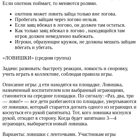
Если охотник поймает, то меняются ролями.
охотник может ловить зайца только вне логова.
Пробегать зайцам через логово нельзя.
Если заяц вбежал в логово, он должен там остаться.
Как только заяц вбежал в логово , находящийся там
игрок должен немедленно выбежать.
Игроки, образующие кружок, не должны мешать зайцам
вбегать и убегать.
«ЛОВИШКИ» (средняя группа)
Задачи: развивать: быстроту реакции, ловкость и сноровку,
учить играть в коллективе, соблюдая правила игры.
Описание игры: д ети находятся на площадке. Ловишка,
назначенный воспитателем или выбранный играющими,
становится на середине площадки. По сигналу: «Раз, два, три
— лови!» — все дети разбегаются по площадке, увертываются
от ловишки, который старается догнать одного из играющих и
коснуться его рукой (запятнать). Тот, кого ловишка коснулся
рукой, отходит в сторону. Когда будет запятнано 3—4
играющих, выбирается новый ловишка.
Варианты: ловишки с ленточками. Участникам игры