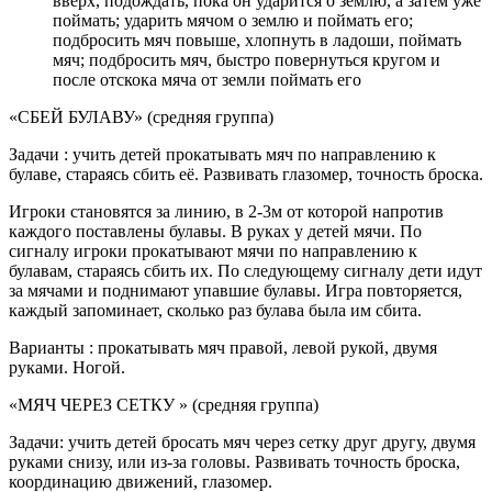
вверх, подождать, пока он ударится о землю, а затем уже
поймать; ударить мячом о землю и поймать его;
подбросить мяч повыше, хлопнуть в ладоши, поймать
мяч; подбросить мяч, быстро повернуться кругом и
после отскока мяча от земли поймать его
«СБЕЙ БУЛАВУ» (средняя группа)
Задачи : учить детей прокатывать мяч по направлению к
булаве, стараясь сбить её. Развивать глазомер, точность броска.
Игроки становятся за линию, в 2-3м от которой напротив
каждого поставлены булавы. В руках у детей мячи. По
сигналу игроки прокатывают мячи по направлению к
булавам, стараясь сбить их. По следующему сигналу дети идут
за мячами и поднимают упавшие булавы. Игра повторяется,
каждый запоминает, сколько раз булава была им сбита.
Варианты : прокатывать мяч правой, левой рукой, двумя
руками. Ногой.
«МЯЧ ЧЕРЕЗ СЕТКУ » (средняя группа)
Задачи: учить детей бросать мяч через сетку друг другу, двумя
руками снизу, или из-за головы. Развивать точность броска,
координацию движений, глазомер.