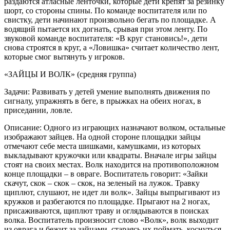
раздаются атласные ленточки, которые дети крепят за резинку
шорт, со стороны спины. По команде воспитателя или по
свистку, дети начинают произвольно бегать по площадке. А
водящий пытается их догнать, срывая при этом ленту. По
звуковой команде воспитателя: «В круг становись!», дети
снова строятся в круг, а «Ловишка» считает количество лент,
которые смог вытянуть у игроков.
«ЗАЙЦЫ И ВОЛК» (средняя группа)
Задачи: Развивать у детей умение выполнять движения по
сигналу, упражнять в беге, в прыжках на обеих ногах, в
приседании, ловле.
Описание: Одного из играющих назначают волком, остальные
изображают зайцев. На одной стороне площадки зайцы
отмечают себе места шишками, камушками, из которых
выкладывают кружочки или квадраты. Вначале игры зайцы
стоят на своих местах. Волк находится на противоположном
конце площадки – в овраге. Воспитатель говорит: «Зайки
скачут, скок – скок – скок, на зеленый на лужок. Травку
щиплют, слушают, не идет ли волк». Зайцы выпрыгивают из
кружков и разбегаются по площадке. Прыгают на 2 ногах,
присаживаются, щиплют траву и оглядываются в поисках
волка. Воспитатель произносит слово «Волк», волк выходит
из оврага и бежит за зайцами, стараясь их поймать, коснуться.