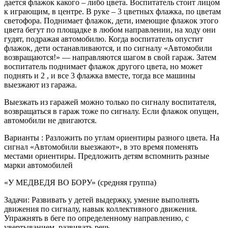
дается флажок какого – либо цвета. Воспитатель стоит лицом
к играющим, в центре. В руке – 3 цветных флажка, по цветам
светофора. Поднимает флажок, дети, имеющие флажок этого
цвета бегут по площадке в любом направлении, на ходу они
гудят, подражая автомобилю. Когда воспитатель опустит
флажок, дети останавливаются, и по сигналу «Автомобили
возвращаются!» — направляются шагом в свой гараж. Затем
воспитатель поднимает флажок другого цвета, но может
поднять и 2 , и все 3 флажка вместе, тогда все машины
выезжают из гаража.
Выезжать из гаражей можно только по сигналу воспитателя,
возвращаться в гараж тоже по сигналу. Если флажок опущен,
автомобили не двигаются.
Варианты : Разложить по углам ориентиры разного цвета. На
сигнал «Автомобили выезжают», в это время поменять
местами ориентиры. Предложить детям вспомнить разные
марки автомобилей
«У МЕДВЕДЯ ВО БОРУ» (средняя группа)
Задачи: Развивать у детей выдержку, умение выполнять
движения по сигналу, навык коллективного движения.
Упражнять в беге по определенному направлению, с
увертыванием, развивать речь.