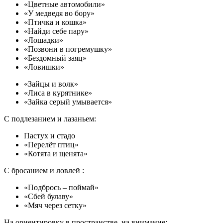
«Цветные автомобили»
«У медведя во бору»
«Птичка и кошка»
«Найди себе пару»
«Лошадки»
«Позвони в погремушку»
«Бездомный заяц»
«Ловишки»
«Зайцы и волк»
«Лиса в курятнике»
«Зайка серый умывается»
С подлезанием и лазаньем:
Пастух и стадо
«Перелёт птиц»
«Котята и щенята»
С бросанием и ловлей :
«Подбрось – поймай»
«Сбей булаву»
«Мяч через сетку»
На ориентировку в пространстве, на внимание: