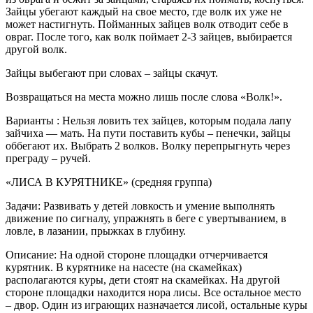
Зайцы убегают каждый на свое место, где волк их уже не
может настигнуть. Пойманных зайцев волк отводит себе в
овраг. После того, как волк поймает 2-3 зайцев, выбирается
другой волк.
Зайцы выбегают при словах – зайцы скачут.
Возвращаться на места можно лишь после слова «Волк!».
Варианты : Нельзя ловить тех зайцев, которым подала лапу
зайчиха — мать. На пути поставить кубы – пенечки, зайцы
оббегают их. Выбрать 2 волков. Волку перепрыгнуть через
преграду – ручей.
«ЛИСА В КУРЯТНИКЕ» (средняя группа)
Задачи: Развивать у детей ловкость и умение выполнять
движение по сигналу, упражнять в беге с увертыванием, в
ловле, в лазании, прыжках в глубину.
Описание: На одной стороне площадки отчерчивается
курятник. В курятнике на насесте (на скамейках)
располагаются куры, дети стоят на скамейках. На другой
стороне площадки находится нора лисы. Все остальное место
– двор. Один из играющих назначается лисой, остальные куры