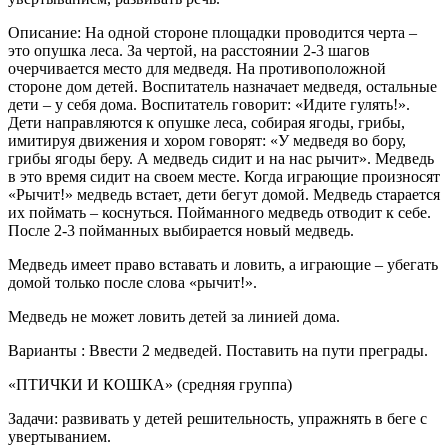
Описание: На одной стороне площадки проводится черта –
это опушка леса. За чертой, на расстоянии 2-3 шагов
очерчивается место для медведя. На противоположной
стороне дом детей. Воспитатель назначает медведя, остальные
дети – у себя дома. Воспитатель говорит: «Идите гулять!».
Дети направляются к опушке леса, собирая ягоды, грибы,
имитируя движения и хором говорят: «У медведя во бору,
грибы ягоды беру. А медведь сидит и на нас рычит». Медведь
в это время сидит на своем месте. Когда играющие произносят
«Рычит!» медведь встает, дети бегут домой. Медведь старается
их поймать – коснуться. Пойманного медведь отводит к себе.
После 2-3 пойманных выбирается новый медведь.
Медведь имеет право вставать и ловить, а играющие – убегать
домой только после слова «рычит!».
Медведь не может ловить детей за линией дома.
Варианты : Ввести 2 медведей. Поставить на пути преграды.
«ПТИЧКИ И КОШКА» (средняя группа)
Задачи: развивать у детей решительность, упражнять в беге с
увертыванием.