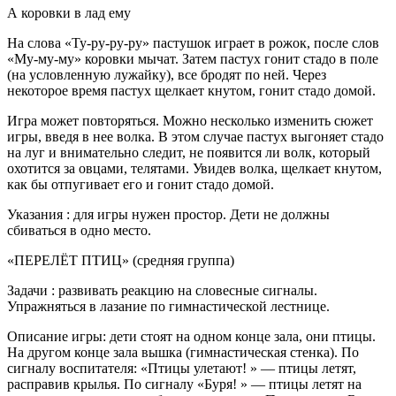
А коровки в лад ему
На слова «Ту-ру-ру-ру» пастушок играет в рожок, после слов
«Му-му-му» коровки мычат. Затем пастух гонит стадо в поле
(на условленную лужайку), все бродят по ней. Через
некоторое время пастух щелкает кнутом, гонит стадо домой.
Игра может повторяться. Можно несколько изменить сюжет
игры, введя в нее волка. В этом случае пастух выгоняет стадо
на луг и внимательно следит, не появится ли волк, который
охотится за овцами, телятами. Увидев волка, щелкает кнутом,
как бы отпугивает его и гонит стадо домой.
Указания : для игры нужен простор. Дети не должны
сбиваться в одно место.
«ПЕРЕЛЁТ ПТИЦ» (средняя группа)
Задачи : развивать реакцию на словесные сигналы.
Упражняться в лазание по гимнастической лестнице.
Описание игры: дети стоят на одном конце зала, они птицы.
На другом конце зала вышка (гимнастическая стенка). По
сигналу воспитателя: «Птицы улетают! » — птицы летят,
расправив крылья. По сигналу «Буря! » — птицы летят на