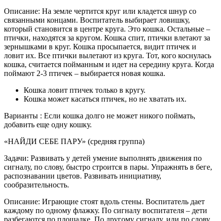
Описание: На земле чертится круг или кладется шнур со
связанными концами. Воспитатель выбирает ловишку,
который становится в центре круга. Это кошка. Остальные –
птички, находятся за кругом. Кошка спит, птички влетают за
зернышками в круг. Кошка просыпается, видит птичек и
ловит их. Все птички вылетают из круга. Тот, кого коснулась
кошка, считается пойманным и идет на середину круга. Когда
поймают 2-3 птичек – выбирается новая кошка.
Кошка ловит птичек только в кругу.
Кошка может касаться птичек, но не хватать их.
Варианты : Если кошка долго не может никого поймать,
добавить еще одну кошку.
«НАЙДИ СЕБЕ ПАРУ» (средняя группа)
Задачи: Развивать у детей умение выполнять движения по
сигналу, по слову, быстро строится в пары. Упражнять в беге,
распознавании цветов. Развивать инициативу,
сообразительность.
Описание: Играющие стоят вдоль стены. Воспитатель дает
каждому по одному флажку. По сигналу воспитателя – дети
разбегаются по площадке. По другому сигналу, или по слову