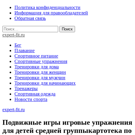
Skip
Политика конфиденциальности
to
Информация для правообладателей
content
Обратная связь
Найти:
expert-fit.ru
Бег
Плавание
Спортивное питание
Спортивные упражнения
Тренировки для дома
Тренировки для женщин
Тренировки для мужчин
Тренировки для начинающих
Тренажеры
Спортивная одежда
Новости спорта
expert-fit.ru
Подвижные игры игровые упражнения
для детей средней группыкартотека по