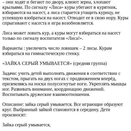
– они ходят и бегают по двору, клюют зерна, хлопают
крыльями. По сигналу «Лиса» куры убегают в курятник,
взбираются на насест, а лиса старается утащить курицу, не
успевшую взобраться на насест. Отводит ее в свою нору. Куры
спрыгивают с насеста и игра возобновляется.
Лиса может ловить кур, а куры могут взбираться на насест
только по сигналу воспитателя «Лиса!».
Варианты : увеличить число ловишек – 2 лисы. Курам
взбираться на гимнастическую стенку.
«ЗАЙКА СЕРЫЙ УМЫВАЕТСЯ» (средняя группа)
Задачи: учить детей выполнять движения в соответствии с
текстом, прыгать на двух ногах с продвижением вперёд,
приземляясь на носки полусогнутые ноги. Укреплять мышцы
ног. Развивать внимание, координацию движений.
Воспитывать дружеские взаимоотношения.
Описание: зайка серый умывается. Все играющие образуют
круг. Выбранный зайкой становится в середину. Дети
произносят:
Зайка серый умывается,