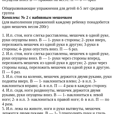
Общеразвивающие упражнения для детей 4-5 лет средняя
группа
Комплекс № 2 с набивным мешочком
(для выполнения упражнений каждому ребенку понадобится
один мешочек весом 200г)
1. И.п. стоя, ноги слегка расставлены, мешочек в одной руке,
руки опущены вниз. В — 1- руки в стороны; 2- руки вверх,
переложить мешочек из одной руки в другую; 3-руки в
стороны; 4- руки опустить вниз. П — 6 раз.
2. И.п. стоя, ноги слегка расставлены, мешочек в одной руке,
руки опущены вниз. В — 1- руки через стороны вперед,
переложить мешочек из одной руки в другую; 2- руки через
стороны назад, переложить мешочек из одной руки в другую.
П — 6 раз.
3. И.п. стоя на коленях, мешочек держится двумя руками, руки
подняты вверх. В — 1- наклониться влево; 2- в и.п. 3-
наклониться вправо; 4- в и.п. П — 4 раза в каждую сторону.
4. И.п. сидя, ноги раздвинуты, мешочек держится двумя
руками, руки опущены вниз. В — 1- наклониться к левой
ноге; 2- в и.п. 3- наклониться к правой ноге; 4- в и.п. П — по
4 раза.
5. И.п. лежа на животе, ноги и руки вытянуты, мешочек
держится двумя руками. В — 1- 3 приподнять руки и грудь