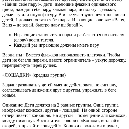
«Найди себе пару!», дети, имеющие флажки одинакового
цвета, находят себе пару, каждая пара, используя флажки,
делает ту или иную фигуру. В игре участвуют нечетное число
детей, 1 должен остаться без пары. Играющие говорят: «Ваня,
Ваня – не зевай, быстро пару выбирай!».
Играющие становятся в пары и разбегаются по сигналу
(слову) воспитателя.
Каждый раз играющие должны иметь пару.
Варианты : Вместо флажков использовать платочки. Чтобы
дети не бегали парами, ввести ограничитель – узкую дорожку,
перепрыгнуть через ручеек.
«ЛОШАДКИ» (средняя группа)
Задачи: развивать у детей умение действовать по сигналу,
согласовывать движения друг с другом, упражнять в беге,
ходьбе.
Описание: Дети делятся на 2 равные группы. Одна группа
изображает конюхов, другая – лошадей. На одной стороне
отчерчивается конюшня. На другой – помещение для конюхов,
между ними луг. Воспитатель говорит: «Конюхи, вставайте
скорей, запрягайте лошадей!». Конюхи с вожжами в руках,