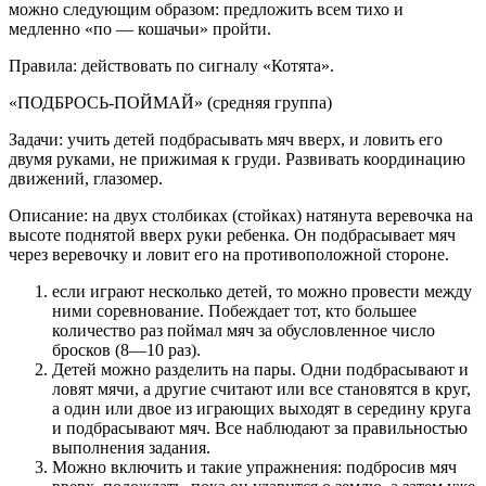
можно следующим образом: предложить всем тихо и
медленно «по — кошачьи» пройти.
Правила: действовать по сигналу «Котята».
«ПОДБРОСЬ-ПОЙМАЙ» (средняя группа)
Задачи: учить детей подбрасывать мяч вверх, и ловить его
двумя руками, не прижимая к груди. Развивать координацию
движений, глазомер.
Описание: на двух столбиках (стойках) натянута веревочка на
высоте поднятой вверх руки ребенка. Он подбрасывает мяч
через веревочку и ловит его на противоположной стороне.
если играют несколько детей, то можно провести между
ними соревнование. Побеждает тот, кто большее
количество раз поймал мяч за обусловленное число
бросков (8—10 раз).
Детей можно разделить на пары. Одни подбрасывают и
ловят мячи, а другие считают или все становятся в круг,
а один или двое из играющих выходят в середину круга
и подбрасывают мяч. Все наблюдают за правильностью
выполнения задания.
Можно включить и такие упражнения: подбросив мяч