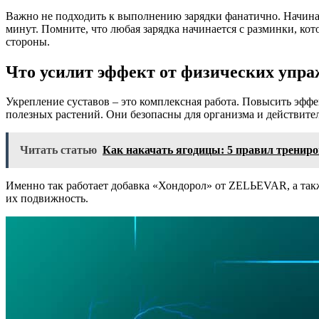
Важно не подходить к выполнению зарядки фанатично. Начинай
минут. Помните, что любая зарядка начинается с разминки, ко
стороны.
Что усилит эффект от физических упр
Укрепление суставов – это комплексная работа. Повысить эфф
полезных растений. Они безопасны для организма и действител
Читать статью
Как накачать ягодицы: 5 правил трениро
Именно так работает добавка «Хондорол» от ZELЬEVAR, а такж
их подвижность.