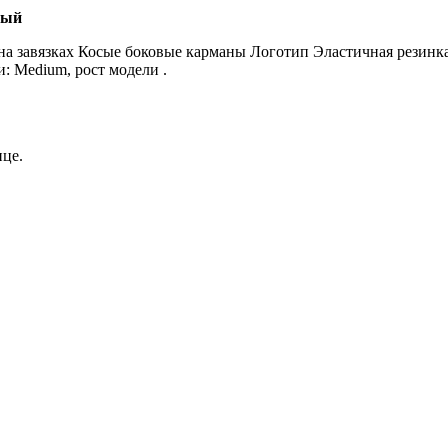
рый
а завязках Косые боковые карманы Логотип Эластичная резинка
: Medium, рост модели .
ице.