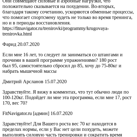
Они совмещают силовые и аэробные нагрузки, что
положительно сказывается на похудении. Во-вторых,
благодаря такому сочетанию, ускоряются обменные процессы,
что помогает спортсмену худеть не только во время тренинга,
но и в периоды восстановления.
https://fitnavigator.ru/trenirovki/programmy/krugovaya-
trenirovka.html
Фарид 20.07.2020
Если мне 16 лет, то следует ли заниматься со штангами и
прочими в вашей программе упражнениями? 180 рост
был 95, самостоятельно сбросил до 85, хочу до 75-80кг и
набрать мышечной массы
Дмитрий Арсланов 15.07.2020
Здравствуйте. Я вижу в комментах, что тут обычно люди по
100-120кг. Подойдет ли мне эта программа, если мне 17, рост
170, вес 70?
FitNavigator.ru [админ] 16.07.2020
Здравствуйте! Для Вашего роста вес 70 кг находится в
пределах нормы, если у Вас нет цели похудеть, можете
выполнять силовую часть тренировки и сократить время