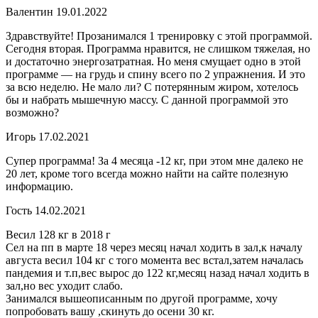
Валентин 19.01.2022
Здравствуйте! Прозанимался 1 тренировку с этой программой.
Сегодня вторая. Программа нравится, не слишком тяжелая, но
и достаточно энергозатратная. Но меня смущает одно в этой
программе — на грудь и спину всего по 2 упражнения. И это
за всю неделю. Не мало ли? С потерянным жиром, хотелось
бы и набрать мышечную массу. С данной программой это
возможно?
Игорь 17.02.2021
Супер программа! За 4 месяца -12 кг, при этом мне далеко не
20 лет, кроме того всегда можно найти на сайте полезную
информацию.
Гость 14.02.2021
Весил 128 кг в 2018 г
Сел на пп в марте 18 через месяц начал ходить в зал,к началу
августа весил 104 кг с того момента вес встал,затем началась
пандемия и т.п,вес вырос до 122 кг,месяц назад начал ходить в
зал,но вес уходит слабо.
Занимался вышеописанным по другой программе, хочу
попробовать вашу ,скинуть до осени 30 кг.