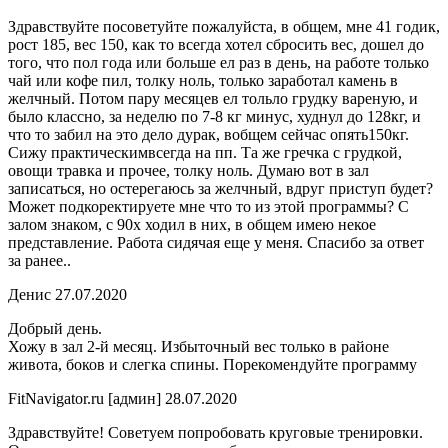
Здравствуйте посоветуйте пожалуйста, в общем, мне 41 годик,
рост 185, вес 150, как то всегда хотел сбросить вес, дошел до
того, что пол года или больше ел раз в день, на работе только
чай или кофе пил, толку ноль, только заработал камень в
желчный. Потом пару месяцев ел тольло грудку вареную, и
было классно, за неделю по 7-8 кг минус, худнул до 128кг, и
что то забил на это дело дурак, вобщем сейчас опять150кг.
Сижу практическимвсегда на пп. Та же гречка с грудкой,
овощи травка и прочее, толку ноль. Думаю вот в зал
записаться, но остерегаюсь за желчный, вдруг приступ будет?
Может подкоректируете мне что то из этой программы? С
залом знаком, с 90х ходил в них, в общем имею некое
представление. Работа сидячая еще у меня. Спасибо за ответ
за ранее..
Денис 27.07.2020
Добрый день.
Хожу в зал 2-й месяц. Избыточный вес только в районе
живота, боков и слегка спины. Порекомендуйте программу
FitNavigator.ru [админ] 28.07.2020
Здравствуйте! Советуем попробовать круговые тренировки.