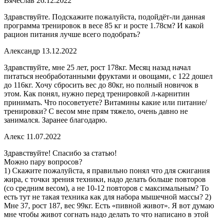
Вячеслав 26.12.2022
Здравствуйте. Подскажите пожалуйста, подойдёт-ли данная
программа тренировок в весе 85 кг и росте 1.78см? И какой
рацион питания лучше всего подобрать?
Александр 13.12.2022
Здравствуйте, мне 25 лет, рост 178кг. Месяц назад начал
питаться необработанными фруктами и овощами, с 122 дошел
до 116кг. Хочу сбросить вес до 80кг, но полный новичок в
этом. Как понял, нужно перед тренировкой л-карнитин
принимать. Что посоветуете? Витамины какие или питание/
тренировки? С весом мне прям тяжело, очень давно не
занимался. Заранее благодарю.
Алекс 11.07.2022
Здравствуйте! Спасибо за статью!
Можно пару вопросов?
1) Скажите пожалуйста, я правильно понял что для сжигания
жира, с точки зрения техники, надо делать больше повторов
(со средним весом), а не 10-12 повторов с максимальным? То
есть тут не такая техника как для набора мышечной массы? 2)
Мне 37, рост 187, вес 99кг. Есть «пивной живот». Я вот думаю
мне чтобы живот согнать надо делать то что написано в этой