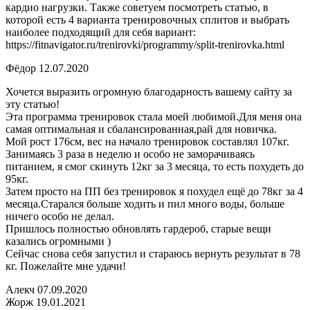
кардио нагрузки. Также советуем посмотреть статью, в
которой есть 4 варианта тренировочных сплитов и выбрать
наиболее подходящий для себя вариант:
https://fitnavigator.ru/trenirovki/programmy/split-trenirovka.html
Фёдор 12.07.2020
Хочется выразить огромную благодарность вашему сайту за
эту статью!
Эта программа тренировок стала моей любимой.Для меня она
самая оптимальная и сбалансированная,рай для новичка.
Мой рост 176см, вес на начало тренировок составлял 107кг.
Занимаясь 3 раза в неделю и особо не заморачиваясь
питанием, я смог скинуть 12кг за 3 месяца, то есть похудеть до
95кг.
Затем просто на ПП без тренировок я похудел ещё до 78кг за 4
месяца.Старался больше ходить и пил много воды, больше
ничего особо не делал.
Пришлось полностью обновлять гардероб, старые вещи
казались огромными )
Сейчас снова себя запустил и стараюсь вернуть результат в 78
кг. Пожелайте мне удачи!
Алекч 07.09.2020
Жорж 19.01.2021