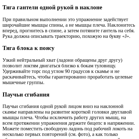
Тяга гантели одной рукой в наклоне
При правильном выполнении это упражнение задействует
широчайшие мышцы спины, а не мышцы плеча. Наклонитесь
вперед, прогнитесь в спине, а затем потяните гантель на себя.
Рука должна описывать траекторию, похожую на букву «J».
Тяга блока к поясу
Узкий нейтральный хват (ладони обращены друг другу)
позволит локтям двигаться близко к бокам туловищу.
Удерживайте торс под углом 90 градусов к скамье и не
раскачивайтесь, чтобы гарантированно проработать целевые
мышечные группы.
Паучьи сгибания
Паучьи сгибания одной рукой лицом вниз на наклонной
скамье направлены на развитие короткой головки двуглавой
мышцы плеча. Чтобы исключить работу других мышц, на
всем протяжении упражнения держите бицепс в напряжении.
Можете поместить свободную ладонь под рабочий локоть на
несколько первых повторений (см. фото), а как только