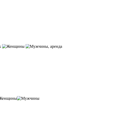
ых
, аренда