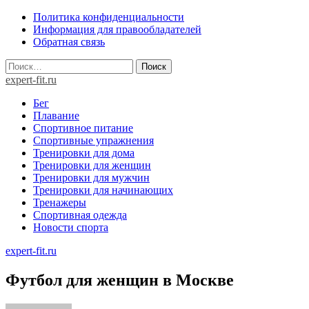
Skip
Политика конфиденциальности
to
Информация для правообладателей
content
Обратная связь
Найти:
expert-fit.ru
Бег
Плавание
Спортивное питание
Спортивные упражнения
Тренировки для дома
Тренировки для женщин
Тренировки для мужчин
Тренировки для начинающих
Тренажеры
Спортивная одежда
Новости спорта
expert-fit.ru
Футбол для женщин в Москве