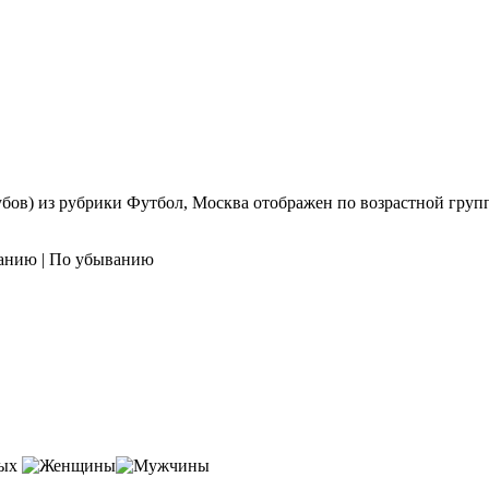
лубов) из рубрики Футбол, Москва отображен по возрастной гру
танию | По убыванию
лых