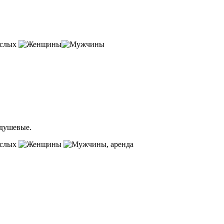
ослых
 душевые.
ослых
, аренда