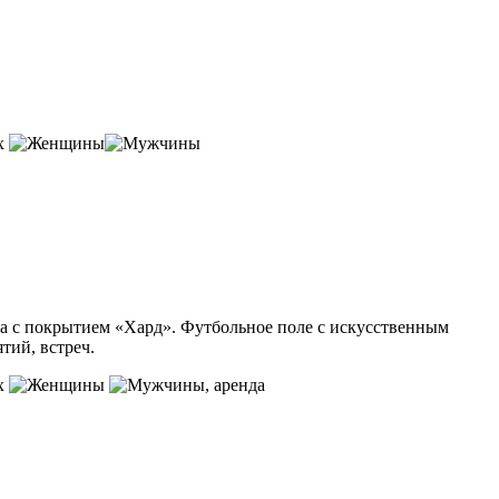
ых
рта с покрытием «Хард». Футбольное поле с искусственным
тий, встреч.
ых
, аренда