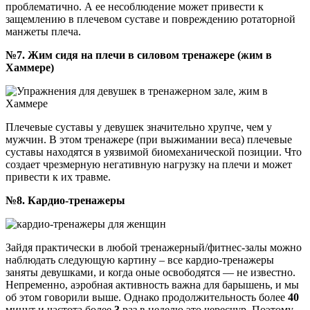
проблематично. А ее несоблюдение может привести к
защемлению в плечевом суставе и повреждению ротаторной
манжеты плеча.
№7. Жим сидя на плечи в силовом тренажере (жим в
Хаммере)
Плечевые суставы у девушек значительно хрупче, чем у
мужчин. В этом тренажере (при выжимании веса) плечевые
суставы находятся в уязвимой биомеханической позиции. Что
создает чрезмерную негативную нагрузку на плечи и может
привести к их травме.
№8. Кардио-тренажеры
Зайдя практически в любой тренажерный/фитнес-залы можно
наблюдать следующую картину – все кардио-тренажеры
заняты девушками, и когда оные освободятся — не известно.
Непременно, аэробная активность важна для барышень, и мы
об этом говорили выше. Однако продолжительность более
40
минут и частота более
3
раз в неделю это чересчур. Поэтому