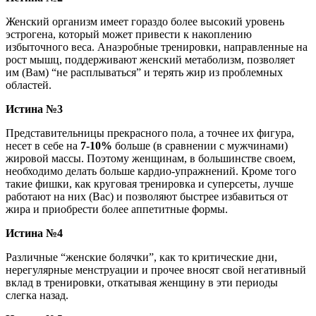
Женский организм имеет гораздо более высокий уровень
эстрогена, который может привести к накоплению
избыточного веса. Анаэробные тренировки, направленные на
рост мышц, поддерживают женский метаболизм, позволяет
им (Вам) “не расплываться” и терять жир из проблемных
областей.
Истина №3
Представительницы прекрасного пола, а точнее их фигура,
несет в себе на
7-10%
больше (в сравнении с мужчинами)
жировой массы. Поэтому женщинам, в большинстве своем,
необходимо делать больше кардио-упражнений. Кроме того
такие фишки, как круговая тренировка и суперсеты, лучше
работают на них (Вас) и позволяют быстрее избавиться от
жира и приобрести более аппетитные формы.
И
стина №4
Различные “женские болячки”, как то критические дни,
нерегулярные менструации и прочее вносят свой негативный
вклад в тренировки, откатывая женщину в эти периоды
слегка назад.