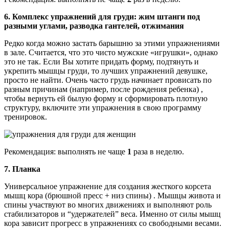
6. Комплекс упражнений для груди: жим штанги под
разными углами, разводка гантелей, отжимания
Редко когда можно застать барышню за этими упражнениями
в зале. Считается, что это чисто мужские «игрушки», однако
это не так. Если Вы хотите придать форму, подтянуть и
укрепить мышцы груди, то лучших упражнений девушке,
просто не найти. Очень часто грудь начинает провисать по
разным причинам (например, после рождения ребенка) ,
чтобы вернуть ей былую форму и сформировать плотную
структуру, включите эти упражнения в свою программу
тренировок.
Рекомендация: выполнять не чаще
1
раза в неделю.
7. Планка
Универсальное упражнение для создания жесткого корсета
мышц кора (брюшной пресс + низ спины) . Мышцы живота и
спины участвуют во многих движениях и выполняют роль
стабилизаторов и “удержателей” веса. Именно от силы мышц
кора зависит прогресс в упражнениях со свободными весами.