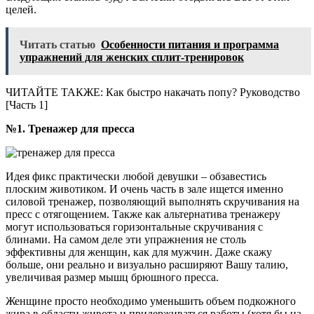
целей.
Читать статью
Особенности питания и программа
упражнений для женских сплит-тренировок
ЧИТАЙТЕ ТАКЖЕ: Как быстро накачать попу? Руководство
[Часть 1]
№1. Тренажер для пресса
Идея фикс практически любой девушки – обзавестись
плоским животиком. И очень часть в зале ищется именно
силовой тренажер, позволяющий выполнять скручивания на
пресс с отягощением. Также как альтернатива тренажеру
могут использоваться горизонтальные скручивания с
блинами. На самом деле эти упражнения не столь
эффективны для женщин, как для мужчин. Даже скажу
больше, они реально и визуально расширяют Вашу талию,
увеличивая размер мышц брюшного пресса.
Женщине просто необходимо уменьшить объем подкожного
жира в области живота и придерживаться работы (хотя бы на