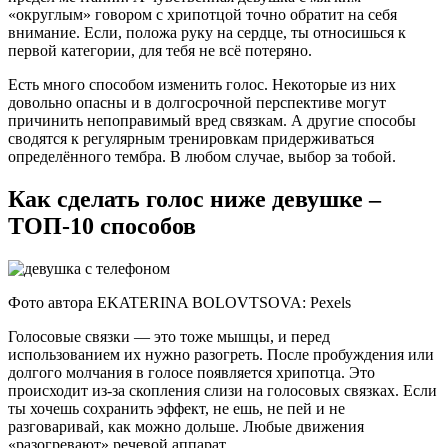
«округлым» говором с хрипотцой точно обратит на себя
внимание. Если, положа руку на сердце, ты относишься к
первой категории, для тебя не всё потеряно.
Есть много способом изменить голос. Некоторые из них
довольно опасны и в долгосрочной перспективе могут
причинить непоправимый вред связкам. А другие способы
сводятся к регулярным тренировкам придерживаться
определённого тембра. В любом случае, выбор за тобой.
Как сделать голос ниже девушке –
ТОП-10 способов
Фото автора EKATERINA BOLOVTSOVA: Pexels
Голосовые связки — это тоже мышцы, и перед
использованием их нужно разогреть. После пробуждения или
долгого молчания в голосе появляется хрипотца. Это
происходит из-за скопления слизи на голосовых связках. Если
ты хочешь сохранить эффект, не ешь, не пей и не
разговаривай, как можно дольше. Любые движения
«разогревают» речевой аппарат.