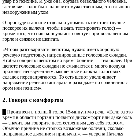
удар по психике. И уже она, обуздав безвольного человека,
заставляет голос быть нарочито мужественным, что слышно
невооруженным ухом.
О простуде и ангине отдельно упоминать не стоит (лучше
поскорее их вылечи, чтобы начать тестировать голос) —
кроме того, что наш консультант советует при воспаленном
горле и связках не шептать.
«Чтобы разговаривать шепотом, нужно иметь хорошую
речевую подготовку, натренированные голосовые складки.
Чтобы говорить шепотом во время болезни — тем более. При
шепоте голосовые складки не смыкаются и много воздуха
проходит неозвученным: мышечные волокна голосовых
складок перенапрягаются. То есть шепот увеличивает
напряжение речевого аппарата в разы даже по сравнению с
ором или пением».
2. Говори с комфортом
█ Произнеси в полный голос 15-минутную речь. «Если за это
время в области гортани появится дискомфорт или даже боль
— значит, вы говорите неестественным для себя голосом.
Обычно причина не столько возможные болезни, сколько
неправильное дыхание и привычки», — уверена Наталья