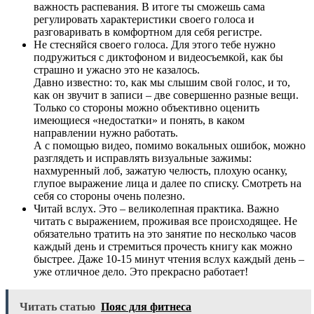
важность распевания. В итоге ты сможешь сама
регулировать характеристики своего голоса и
разговаривать в комфортном для себя регистре.
Не стесняйся своего голоса. Для этого тебе нужно
подружиться с диктофоном и видеосъемкой, как бы
страшно и ужасно это не казалось.
Давно известно: то, как мы слышим свой голос, и то,
как он звучит в записи – две совершенно разные вещи.
Только со стороны можно объективно оценить
имеющиеся «недостатки» и понять, в каком
направлении нужно работать.
А с помощью видео, помимо вокальных ошибок, можно
разглядеть и исправлять визуальные зажимы:
нахмуренный лоб, зажатую челюсть, плохую осанку,
глупое выражение лица и далее по списку. Смотреть на
себя со стороны очень полезно.
Читай вслух. Это – великолепная практика. Важно
читать с выражением, проживая все происходящее. Не
обязательно тратить на это занятие по несколько часов
каждый день и стремиться прочесть книгу как можно
быстрее. Даже 10-15 минут чтения вслух каждый день –
уже отличное дело. Это прекрасно работает!
Читать статью
Пояс для фитнеса