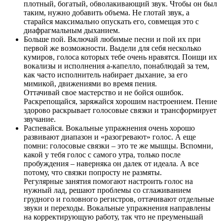
плотный, богатый, обволакивающий звук. Чтобы он был
таким, нужно добавить объема. Не глотай звук, а
старайся максимально опускать его, совмещая это с
диафрагмальным дыханием.
Больше пой. Включай любимые песни и пой их при
первой же возможности. Выдели для себя несколько
кумиров, голоса которых тебе очень нравятся. Поищи их
вокализы и исполнения а-капелло, понаблюдай за тем,
как часто исполнитель набирает дыхание, за его
мимикой, движениями во время пения.
Оттачивай свое мастерство и не бойся ошибок.
Раскрепощайся, заряжайся хорошим настроением. Пение
здорово раскрывает голосовые связки и трансформирует
звучание.
Распевайся. Вокальные упражнения очень хорошо
развивают диапазон и «разогревают» голос. А еще
помни: голосовые связки – это те же мышцы. Вспомни,
какой у тебя голос с самого утра, только после
пробуждения – наверняка он далек от идеала. А все
потому, что связки попросту не размяты.
Регулярные занятия помогают настроить голос на
нужный лад, решают проблемы со сглаживанием
грудного и головного регистров, оттачивают отдельные
звуки и переходы. Вокальные упражнения направлены
на корректирующую работу, так что не преуменьшай