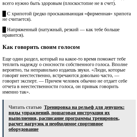
всего нужно быть здоровым (плоскостопие не в счет).
█ С хрипотой (редко проскакивающая «фирменная» хрипота
не считается).
█ Напряженный (натужный, резкий — как тебе больше
нравится).
Как говорить своим голосом
Еще один раздел, который на какое-то время поможет тебе
теплить надежду о сносности собственного голоса. Вполне
вероятно, ты неправильно издаешь звуки. «Люди, которые
говорят неестественно, встречаются довольно часто, —
говорит эксперт. — Причем человек обычно не отдает себе
отчета в неестественности голоса, он привык говорить
именно так».
Читать статью
Тренировка на рельеф для девушек:
виды упражнений, пошаговая инструкция их
выполнения, расписание программы тренировок,
расчет нагрузок и необходимое спортивное
оборудование