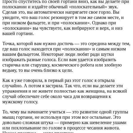
Просто спуститесь по своей гортани вниз, как вы делаете при
полоскании и издайте обычный «полоскательный» звук.
Сделав это, вы автоматически напрягаете свое горло. Вы
увидите, что ваш голос резонирует в том же самом месте, и
при низком фальцете, и при «полоскании». Однако при
«полоскании» вы чувствуете, как вибрируют и верх, и низ
вашей гортани.
Точка, которой вам нужно достичь — это середина между тем,
где ваш голос находится при «полоскании» и самым низким
вашим фальцетом. Некоторые люди любят ради шутки
изображать разные голоса. Если вам удается изобразить
старичка или старушку, космического робота или злобную
ведьму, то вы очень близко к цели.
Как я уже говорила, в первый раз этот голос я открыла
случайно. А потом я застряла. Так что, если вы делаете эти
упражнения и не живете полностью как женщина, на всякий
случай обеспечьте себе около часа для возвращения к
мужскому голосу.
То, чему вы начинаете учиться — это развитие одной группы
мышц гортани, не используя при этом все остальные. Это
довольно сложная штука — примерно как шевеление ушами
или похлопывание по голове в процессе чесания живота.