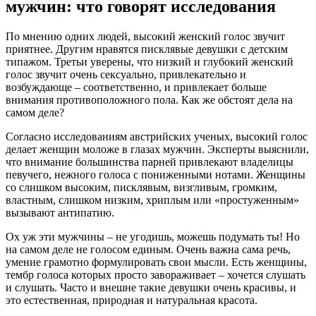
мужчин: что говорят исследования
По мнению одних людей, высокий женский голос звучит
приятнее. Другим нравятся писклявые девушки с детским
типажом. Третьи уверены, что низкий и глубокий женский
голос звучит очень сексуально, привлекательно и
возбуждающе – соответственно, и привлекает больше
внимания противоположного пола. Как же обстоят дела на
самом деле?
Согласно исследованиям австрийских ученых, высокий голос
делает женщин моложе в глазах мужчин. Эксперты выяснили,
что внимание большинства парней привлекают владелицы
певучего, нежного голоса с пониженными нотами. Женщины
со слишком высоким, писклявым, визгливым, громким,
властным, слишком низким, хриплым или «простуженным»
вызывают антипатию.
Ох уж эти мужчины – не угодишь, можешь подумать ты! Но
на самом деле не голосом единым. Очень важна сама речь,
умение грамотно формулировать свои мысли. Есть женщины,
тембр голоса которых просто завораживает – хочется слушать
и слушать. Часто и внешне такие девушки очень красивы, и
это естественная, природная и натуральная красота.