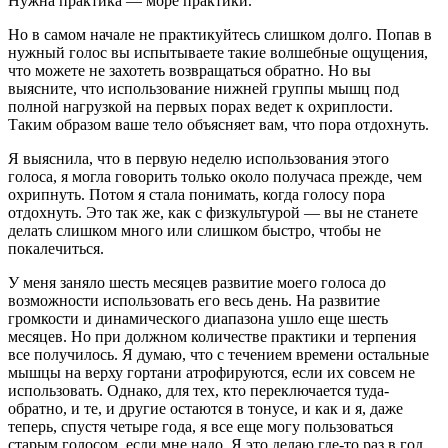
Нужна практика — море практики.
Но в самом начале не практикуйтесь слишком долго. Попав в
нужный голос вы испытываете такие волшебные ощущения,
что можете не захотеть возвращаться обратно. Но вы
выясните, что использование нижней группы мышц под
полной нагрузкой на первых порах ведет к охриплости.
Таким образом ваше тело объясняет вам, что пора отдохнуть.
Я выяснила, что в первую неделю использования этого
голоса, я могла говорить только около получаса прежде, чем
охрипнуть. Потом я стала понимать, когда голосу пора
отдохнуть. Это так же, как с физкультурой — вы не станете
делать слишком много или слишком быстро, чтобы не
покалечиться.
У меня заняло шесть месяцев развитие моего голоса до
возможности использовать его весь день. На развитие
громкости и динамического диапазона ушло еще шесть
месяцев. Но при должном количестве практики и терпения
все получилось. Я думаю, что с течением времени остальные
мышцы на верху гортани атрофируются, если их совсем не
использовать. Однако, для тех, кто переключается туда-
обратно, и те, и другие остаются в тонусе, и как и я, даже
теперь, спустя четыре года, я все еще могу пользоваться
старым голосом, если мне надо. Я это делаю где-то раз в год,