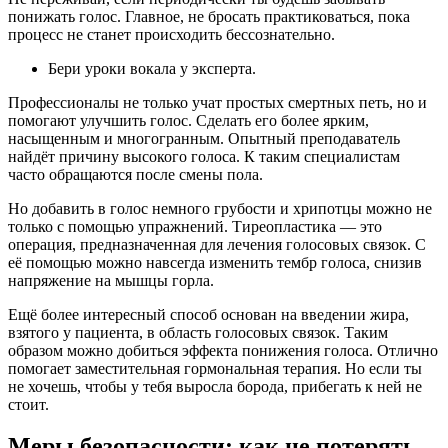
понижать голос. Главное, не бросать практиковаться, пока
процесс не станет происходить бессознательно.
Бери уроки вокала у эксперта.
Профессионалы не только учат простых смертных петь, но и
помогают улучшить голос. Сделать его более ярким,
насыщенным и многогранным. Опытный преподаватель
найдёт причину высокого голоса. К таким специалистам
часто обращаются после смены пола.
Но добавить в голос немного грубости и хрипотцы можно не
только с помощью упражнений. Тиреопластика — это
операция, предназначенная для лечения голосовых связок. С
её помощью можно навсегда изменить тембр голоса, снизив
напряжение на мышцы горла.
Ещё более интересный способ основан на введении жира,
взятого у пациента, в область голосовых связок. Таким
образом можно добиться эффекта понижения голоса. Отлично
помогает заместительная гормональная терапия. Но если ты
не хочешь, чтобы у тебя выросла борода, прибегать к ней не
стоит.
Меры безопасности: как не потерять