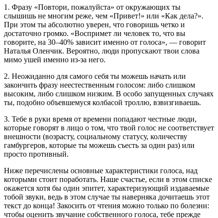
1. Фразу «Повтори, пожалуйста» от окружающих ты
слышишь не многим реже, чем «Привет!» или «Как дела?».
При этом ты абсолютно уверен, что говоришь четко и
достаточно громко. «Воспримет ли человек то, что вы
говорите, на 30–40% зависит именно от голоса», — говорит
Наталья Оленчик. Вероятно, люди пропускают твои слова
мимо ушей именно из-за него.
2. Неожиданно для самого себя ты можешь начать или
закончить фразу неестественным голосом: либо слишком
высоким, либо слишком низким. В особо запущенных случаях
ты, подобно объевшемуся колбасой троллю, взвизгиваешь.
3. Тебе в руки время от времени попадают честные люди,
которые говорят в лицо о том, что твой голос не соответствует
внешности (возрасту, социальному статусу, количеству
гамбургеров, которые ты можешь съесть за один раз) или
просто противный.
Ниже перечислены основные характеристики голоса, над
которыми стоит поработать. Наше счастье, если в этом списке
окажется хотя бы один эпитет, характеризующий издаваемые
тобой звуки, ведь в этом случае ты наверняка дочитаешь этот
текст до конца! Закосить от чтения можно только по болезни:
чтобы оценить звучание собственного голоса, тебе прежде