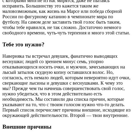
с которыми многие из нас мирятся, даже не пытаясь
исправить. Большинству это кажется таким же
маловозможным, как жизнь на Марсе или победа сборной
России по фигурному катанию в чемпионате мира по
футболу. На самом деле заставить твой голос быть таким,
чтобы тебе нравился, не так сложно. Достаточно немного
свободного времени, чуть-чуть терпения и много этой статьи.
Тебе это нужно?
Наверняка ты встречал девушек, фанатично выводящих
веснушки; людей со зрением минус семь, упорно
отказывающихся носить очки, и мужчин, зачесывающих на
лысый затылок скудную копну оставшихся волос. Но,
согласись, есть немало людей, которым невероятно идут очки,
сверкающие лысины и девушки с веснушками. К чему это
мы? Прежде чем ты начнешь совершенствовать свой голос,
нужно убедиться, что в этом действительно есть
необходимость. Мы составили два списка причин, которые
указывают на то, что с твоим голосом нужно что-то делать.
Первый список перечисляет причины внешние, исходящие из
окружающей действительности. Второй — твои внутренние.
Внешние причины