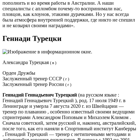
пополнить и во время работы в Австралии. А наши
специалисты с апломбом почему-то воспринимали нас,
пловцов, как клоунов, этакими дурачками. Но у нас всегда
была атмосфера внутренней поддержки, где никто не спешил
и не козырял своими наградами».
Геннади Турецки
Александра Турецкая
( в )
Орден Дружбы
Заслуженный тренер СССР
( г )
Заслуженный тренер России
( г )
Геннадий Геннадьевич Турецкий
(на русском языке :
Геннадий Геннадьевич Турецкий ), род. 17 июля 1949 г. в
Ленинграде и умерла 7 августа 2020 г. из Швейцарии —
тренер по плаванию , особенно известный своими ведущими
спринтерами Александром Поповым и Михаэлем Климом .
Сначала советский, затем русский и, наконец, австралийский,
после того, как его наняли в Спортивный институт Канберры
, Геннадий Турецкий — тренер с нетипичными методами и
добившийся хороших результатов. В период с 1992 по 2001