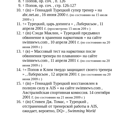
↑ Попов, op. соч. , п. 126
↑ Попов, op. соч. , стр. 126-127
↑ (in) » Геннадий Турецкий супер тренер » на
abc.net.au , 16 июня 2000 г.
(по состоянию на 15 июля
2009 г. )
↑« Турецкий, царь допинга » ,
Либерасьон
, 11
апреля 2001 г.
(просмотрено 15 июля 209 г. )
↑ (in) Сэнди Маклин, » Турецкий предъявил
обвинение в хранении наркотиков » на сайте
swimnews.com , 10 апреля 2001 г.
(по состоянию на 20
июня 2009 г. )
↑ (в) « Массовый тест на наркотики после
обвинения тренера по плаванию» на сайте
swimnews.com , 11 апреля 2001 г.
(по состоянию на 20
июня 2009 г. )
↑« Попов и Клим твердо защищают своего тренера
» ,
Либерасьон
, 12 апреля 2001 г.
(по состоянию на 20
июня 2009 г. )
↑ (in) « Геннадий Турецкий восстановлен в
полную силу в AIS » на сайте swimnews.com ,
Австралийская спортивная комиссия. 14 сентября
2001 г.
(по состоянию на 21 июня 2009 г. )
↑ (in) Стивен Дж. Томас, « Турецкий ,
отстраненный от тренерской работы в AIS,
ожидает, вероятно, DQ» ,
Swimming World