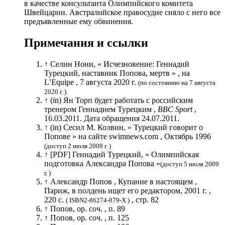
в качестве консультанта Олимпийского комитета
Швейцарии. Австралийское правосудие сняло с него все
предъявленные ему обвинения.
Примечания и ссылки
↑ Селин Нони, « Исчезновение: Геннадий
Турецкий, наставник Попова, мертв » , на
L’Equipe , 7 августа 2020 г.
(по состоянию на 7 августа
2020 г. )
↑ (in) Ян Торп будет работать с российским
тренером Геннадием Турецким ,
BBC Sport
,
16.03.2011. Дата обращения 24.07.2011.
↑ (in) Сесил М. Колвин, » Турецкий говорит о
Попове » на сайте swimnews.com , Октябрь 1996
(доступ 2 июля 2009 г. )
↑ [PDF] Геннадий Турецкий, « Олимпийская
подготовка Александра Попова »
(доступ 5 июля 2009
г. )
↑ Александр Попов , Купание в настоящем ,
Париж, в полдень ищет его редактором, 2001 г. ,
220 с.
, стр. 82
( ISBN2-86274-879-X )
↑ Попов, op. соч. , п. 89
↑ Попов, op. соч. , п. 125