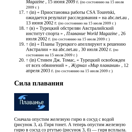
Magazine
, 15 июня 2009 г.
(по состоянию на 15 июля
2009 г. )
↑ (in) « Приостановка работы CSA Touretski,
ожидается результат расследования » на abc.net.au ,
13 июня 2002 г.
(по состоянию на 15 июля 2009 г. )
↑ (в) « Турецкий обстрелян Австралийский
институт спорта » ,
Плавание World Magazine
, 26
июля 2002 г.
(по состоянию на 15 июля 2009 г. )
↑ (in) « Планы Турецкого апеллируют к решению
Австралии » на abc.net.au , 30 июля 2002 г.
(по
состоянию на 15 июля 2009 г. )
↑ (in) Стивен Дж. Томас, « Турецкий освобожден
от всех обвинений » ,
Журнал «Мир плавания»
, 12
апреля 2003 г.
(по состоянию на 15 июля 2009 г. )
Сила плавания
Сначала опустим железную гирю в сосуд с водой
(рисунок 3, а). Гиря тонет. А теперь опустим железную
гирю в сосуд со ртутью (рисунок 3, б) — гиря всплыла.