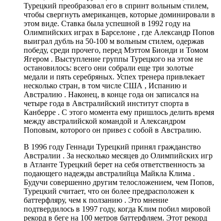
Турецкий преобразовал его в спринт вольным стилем,
чтобы свергнуть американцев, которые доминировали в
этом виде. Ставка была успешной в 1992 году на
Олимпийских играх в Барселоне , где Александр Попов
выиграл дубль на 50-100 м вольным стилем, одержав
победу, среди прочего, перед Мэттом Бионди и Томом
Ягером . Выступление группы Турецкого на этом не
остановилось: всего они собрали еще три золотые
медали и пять серебряных. Успех тренера привлекает
несколько стран, в том числе США , Испанию и
Австралию . Наконец, в конце года он записался на
четыре года в Австралийский институт спорта в
Канберре . С этого момента ему пришлось делить время
между австралийской командой и Александром
Поповым, которого он привез с собой в Австралию.
В 1996 году Геннади Турецкий принял гражданство
Австралии . За несколько месяцев до Олимпийских игр
в Атланте Турецкий берет на себя ответственность за
подающего надежды австралийца Майкла Клима .
Будучи совершенно другим телосложением, чем Попов,
Турецкий считает, что он более предрасположен к
баттерфляру, чем к ползанию . Это мнение
подтвердилось в 1997 году, когда Клим побил мировой
рекорд в беге на 100 метров баттерфляем. Этот рекорд