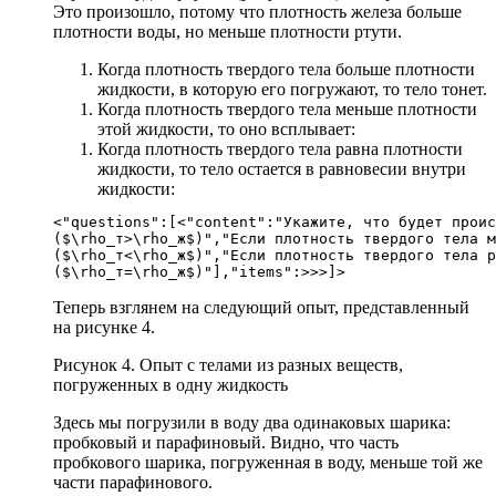
Это произошло, потому что плотность железа больше
плотности воды, но меньше плотности ртути.
Когда плотность твердого тела больше плотности
жидкости, в которую его погружают, то тело тонет.
Когда плотность твердого тела меньше плотности
этой жидкости, то оно всплывает:
Когда плотность твердого тела равна плотности
жидкости, то тело остается в равновесии внутри
жидкости:
<"questions":[<"content":"Укажите, что будет проис
($\rho_т>\rho_ж$)","Если плотность твердого тела м
($\rho_т<\rho_ж$)","Если плотность твердого тела р
($\rho_т=\rho_ж$)"],"items":>>>]>
Теперь взглянем на следующий опыт, представленный
на рисунке 4.
Рисунок 4. Опыт с телами из разных веществ,
погруженных в одну жидкость
Здесь мы погрузили в воду два одинаковых шарика:
пробковый и парафиновый. Видно, что часть
пробкового шарика, погруженная в воду, меньше той же
части парафинового.