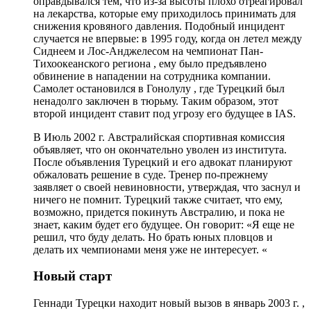
оправдывался тем, что из-за высоты плохо отреагировал
на лекарства, которые ему приходилось принимать для
снижения кровяного давления. Подобный инцидент
случается не впервые: в 1995 году, когда он летел между
Сиднеем и Лос-Анджелесом на чемпионат Пан-
Тихоокеанского региона , ему было предъявлено
обвинение в нападении на сотрудника компании.
Самолет остановился в Гонолулу , где Турецкий был
ненадолго заключен в тюрьму. Таким образом, этот
второй инцидент ставит под угрозу его будущее в IAS.
В Июль 2002 г. Австралийская спортивная комиссия
объявляет, что он окончательно уволен из института.
После объявления Турецкий и его адвокат планируют
обжаловать решение в суде. Тренер по-прежнему
заявляет о своей невиновности, утверждая, что заснул и
ничего не помнит. Турецкий также считает, что ему,
возможно, придется покинуть Австралию, и пока не
знает, каким будет его будущее. Он говорит: «Я еще не
решил, что буду делать. Но брать юных пловцов и
делать их чемпионами меня уже не интересует. «
Новый старт
Геннади Турецки находит новый вызов в январь 2003 г. ,