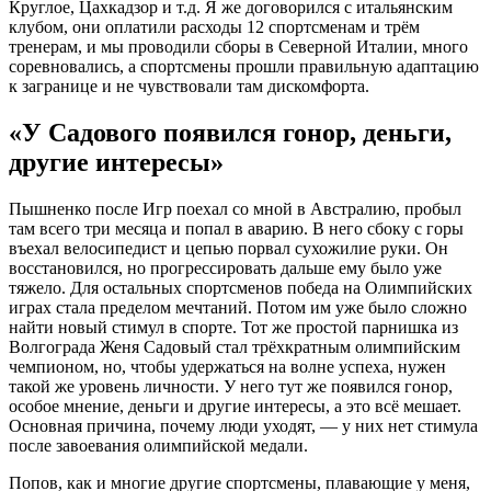
Круглое, Цахкадзор и т.д. Я же договорился с итальянским
клубом, они оплатили расходы 12 спортсменам и трём
тренерам, и мы проводили сборы в Северной Италии, много
соревновались, а спортсмены прошли правильную адаптацию
к загранице и не чувствовали там дискомфорта.
«У Садового появился гонор, деньги,
другие интересы»
Пышненко после Игр поехал со мной в Австралию, пробыл
там всего три месяца и попал в аварию. В него сбоку с горы
въехал велосипедист и цепью порвал сухожилие руки. Он
восстановился, но прогрессировать дальше ему было уже
тяжело. Для остальных спортсменов победа на Олимпийских
играх стала пределом мечтаний. Потом им уже было сложно
найти новый стимул в спорте. Тот же простой парнишка из
Волгограда Женя Садовый стал трёхкратным олимпийским
чемпионом, но, чтобы удержаться на волне успеха, нужен
такой же уровень личности. У него тут же появился гонор,
особое мнение, деньги и другие интересы, а это всё мешает.
Основная причина, почему люди уходят, — у них нет стимула
после завоевания олимпийской медали.
Попов, как и многие другие спортсмены, плавающие у меня,