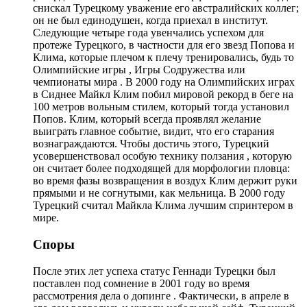
снискал Турецкому уважение его австралийских коллег;
он не был единодушен, когда приехал в институт.
Следующие четыре года увенчались успехом для
протеже Турецкого, в частности для его звезд Попова и
Клима, которые плечом к плечу тренировались, будь то
Олимпийские игры , Игры Содружества или
чемпионаты мира . В 2000 году на Олимпийских играх
в Сиднее Майкл Клим побил мировой рекорд в беге на
100 метров вольным стилем, который тогда установил
Попов. Клим, который всегда проявлял желание
выиграть главное событие, видит, что его старания
вознаграждаются. Чтобы достичь этого, Турецкий
усовершенствовал особую технику ползания , которую
он считает более подходящей для морфологии пловца:
во время фазы возвращения в воздух Клим держит руки
прямыми и не согнутыми, как мельница. В 2000 году
Турецкий считал Майкла Клима лучшим спринтером в
мире.
Споры
После этих лет успеха статус Геннади Турецки был
поставлен под сомнение в 2001 году во время
рассмотрения дела о допинге . Фактически, в апреле в