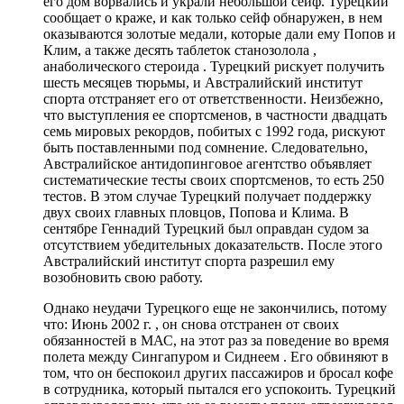
его дом ворвались и украли небольшой сейф. Турецкий
сообщает о краже, и как только сейф обнаружен, в нем
оказываются золотые медали, которые дали ему Попов и
Клим, а также десять таблеток станозолола ,
анаболического стероида . Турецкий рискует получить
шесть месяцев тюрьмы, и Австралийский институт
спорта отстраняет его от ответственности. Неизбежно,
что выступления ее спортсменов, в частности двадцать
семь мировых рекордов, побитых с 1992 года, рискуют
быть поставленными под сомнение. Следовательно,
Австралийское антидопинговое агентство объявляет
систематические тесты своих спортсменов, то есть 250
тестов. В этом случае Турецкий получает поддержку
двух своих главных пловцов, Попова и Клима. В
сентябре Геннадий Турецкий был оправдан судом за
отсутствием убедительных доказательств. После этого
Австралийский институт спорта разрешил ему
возобновить свою работу.
Однако неудачи Турецкого еще не закончились, потому
что: Июнь 2002 г. , он снова отстранен от своих
обязанностей в МАС, на этот раз за поведение во время
полета между Сингапуром и Сиднеем . Его обвиняют в
том, что он беспокоил других пассажиров и бросал кофе
в сотрудника, который пытался его успокоить. Турецкий