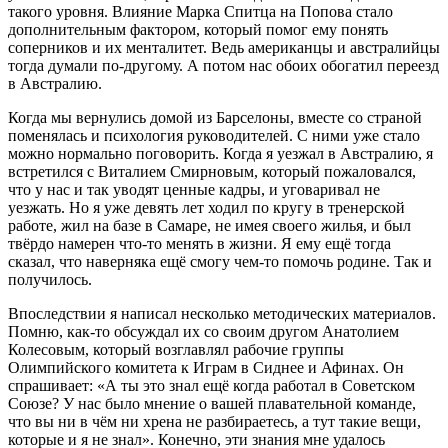
такого уровня. Влияние Марка Спитца на Попова стало
дополнительным фактором, который помог ему понять
соперников и их менталитет. Ведь американцы и австралийцы
тогда думали по-другому. А потом нас обоих обогатил переезд
в Австралию.
Когда мы вернулись домой из Барселоны, вместе со страной
поменялась и психология руководителей. С ними уже стало
можно нормально поговорить. Когда я уезжал в Австралию, я
встретился с Виталием Смирновым, который пожаловался,
что у нас и так уводят ценные кадры, и уговаривал не
уезжать. Но я уже девять лет ходил по кругу в тренерской
работе, жил на базе в Самаре, не имея своего жилья, и был
твёрдо намерен что-то менять в жизни. Я ему ещё тогда
сказал, что наверняка ещё смогу чем-то помочь родине. Так и
получилось.
Впоследствии я написал несколько методических материалов.
Помню, как-то обсуждал их со своим другом Анатолием
Колесовым, который возглавлял рабочие группы
Олимпийского комитета к Играм в Сиднее и Афинах. Он
спрашивает: «А ты это знал ещё когда работал в Советском
Союзе? У нас было мнение о вашей плавательной команде,
что вы ни в чём ни хрена не разбираетесь, а тут такие вещи,
которые и я не знал». Конечно, эти знания мне удалось