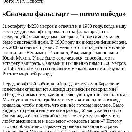
Фото: РИА Новости
«Сначала фальстарт — потом победа»
За эстафету 4х200 метров я отвечал и в 1988 году, когда нашу
команду дисквалифицировали из-за фальстарта, а на
следующей Олимпиаде мы выиграли. То же самое у меня
было с австралийцами. В 1996 году их дисквалифицировали,
а в 2000-м они выиграли. У меня в этой эстафетной команде
готовились Вениамин Таянович, Владимир Пышненко и
Юрий Мухин. У нас было семь человек, способных эту
эстафету выиграть. Садовый и Пышненко плыли 200 метров
за 1.46, что даже по сегодняшним меркам высокий результат.
В итоге мировой рекорд.
Перед эстафетой работавший тогда консулом в Барселоне
известный специалист Леонид Драчевский говорил мне:
«Пойдём, посмотрим, как они себя чувствуют перед стартом».
Мы спустились под трибуну, и ему хватило одного взгляда
издалека, чтобы понять, что они все готовы идеально. Было
видно, что ребята нацелены на рекорд. У нас уже за год до
Олимпиады был высокий класс. Почему эту эстафету так
любят американцы и называют «гордость нации»? Потому
что она объективно отражает уровень плавания в стране.
Пышненко и Мухина я взял за 1,5 года до Олимпийских игр, а