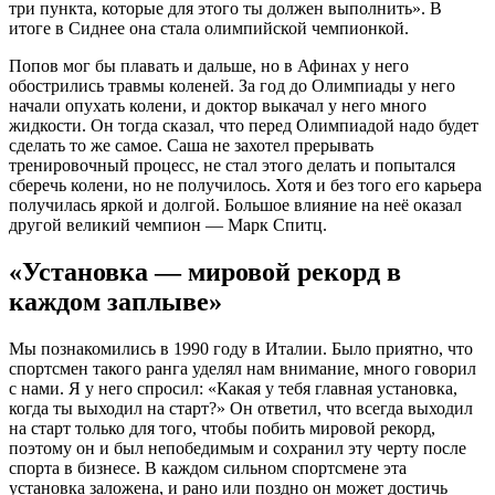
три пункта, которые для этого ты должен выполнить». В
итоге в Сиднее она стала олимпийской чемпионкой.
Попов мог бы плавать и дальше, но в Афинах у него
обострились травмы коленей. За год до Олимпиады у него
начали опухать колени, и доктор выкачал у него много
жидкости. Он тогда сказал, что перед Олимпиадой надо будет
сделать то же самое. Саша не захотел прерывать
тренировочный процесс, не стал этого делать и попытался
сберечь колени, но не получилось. Хотя и без того его карьера
получилась яркой и долгой. Большое влияние на неё оказал
другой великий чемпион — Марк Спитц.
«Установка — мировой рекорд в
каждом заплыве»
Мы познакомились в 1990 году в Италии. Было приятно, что
спортсмен такого ранга уделял нам внимание, много говорил
с нами. Я у него спросил: «Какая у тебя главная установка,
когда ты выходил на старт?» Он ответил, что всегда выходил
на старт только для того, чтобы побить мировой рекорд,
поэтому он и был непобедимым и сохранил эту черту после
спорта в бизнесе. В каждом сильном спортсмене эта
установка заложена, и рано или поздно он может достичь