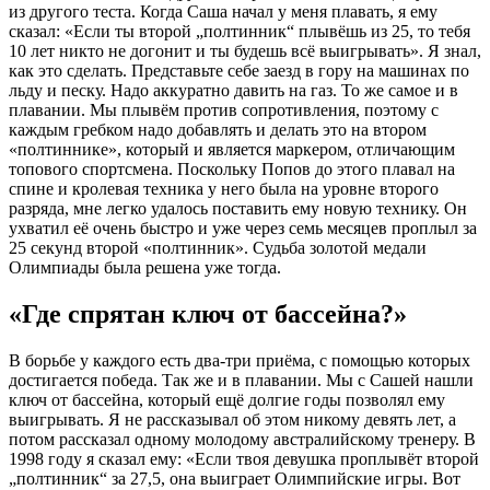
из другого теста. Когда Саша начал у меня плавать, я ему
сказал: «Если ты второй „полтинник“ плывёшь из 25, то тебя
10 лет никто не догонит и ты будешь всё выигрывать». Я знал,
как это сделать. Представьте себе заезд в гору на машинах по
льду и песку. Надо аккуратно давить на газ. То же самое и в
плавании. Мы плывём против сопротивления, поэтому с
каждым гребком надо добавлять и делать это на втором
«полтиннике», который и является маркером, отличающим
топового спортсмена. Поскольку Попов до этого плавал на
спине и кролевая техника у него была на уровне второго
разряда, мне легко удалось поставить ему новую технику. Он
ухватил её очень быстро и уже через семь месяцев проплыл за
25 секунд второй «полтинник». Судьба золотой медали
Олимпиады была решена уже тогда.
«Где спрятан ключ от бассейна?»
В борьбе у каждого есть два-три приёма, с помощью которых
достигается победа. Так же и в плавании. Мы с Сашей нашли
ключ от бассейна, который ещё долгие годы позволял ему
выигрывать. Я не рассказывал об этом никому девять лет, а
потом рассказал одному молодому австралийскому тренеру. В
1998 году я сказал ему: «Если твоя девушка проплывёт второй
„полтинник“ за 27,5, она выиграет Олимпийские игры. Вот