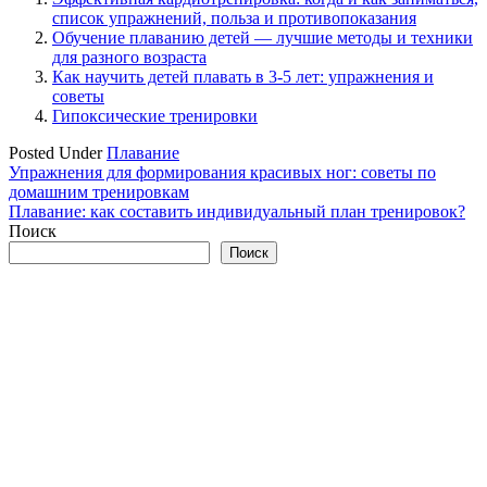
список упражнений, польза и противопоказания
Обучение плаванию детей — лучшие методы и техники
для разного возраста
Как научить детей плавать в 3-5 лет: упражнения и
советы
Гипоксические тренировки
Posted Under
Плавание
Навигация
Упражнения для формирования красивых ног: советы по
домашним тренировкам
по
Плавание: как составить индивидуальный план тренировок?
записям
Поиск
Поиск