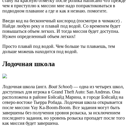
стану на красную отметку после ролика написано что прежде
чем я приступлю к миссии мне надо попрактиковаться в
подводном плавание а где и как я незнаю. помогите.
Введи код на бесконечный кислород (посмотри в чимаксе) .
Найди любую реку и плавай под водой. Со временем будет
повышаться объем легких. И тогда миссия будет доступна.
Нужен определенный объем легких!
Просто плавай под водой. Чем больше ты плаваешь, тем
дольше можешь находится под водой.
Лодочная школа
Лодочная школа (англ.
Boat School
) — одна из четырех школ,
доступных для игрока в Grand Theft Auto: San Andreas
.
Она
расположена в районе Бэйсайд Марина, в городе Бэйсайд на
северо-востоке Тьерра Робада. Лодочная школа открывается
после миссии Yay Ka-Boom-Boom. Все задания могут быть
завершены без получения уровня розыска, за исключением
последнего задания, но уровень розыска пропадет после того
как миссия будет завершена.