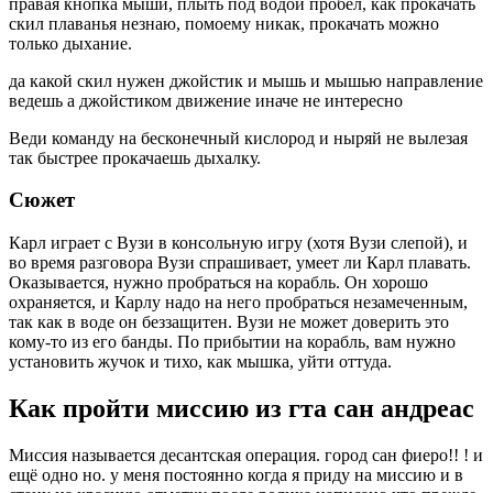
правая кнопка мыши, плыть под водой пробел, как прокачать
скил плаванья незнаю, помоему никак, прокачать можно
только дыхание.
да какой скил нужен джойстик и мышь и мышью направление
ведешь а джойстиком движение иначе не интересно
Веди команду на бесконечный кислород и ныряй не вылезая
так быстрее прокачаешь дыхалку.
Сюжет
Карл играет с Вузи в консольную игру (хотя Вузи слепой), и
во время разговора Вузи спрашивает, умеет ли Карл плавать.
Оказывается, нужно пробраться на корабль. Он хорошо
охраняется, и Карлу надо на него пробраться незамеченным,
так как в воде он беззащитен. Вузи не может доверить это
кому-то из его банды. По прибытии на корабль, вам нужно
установить жучок и тихо, как мышка, уйти оттуда.
Как пройти миссию из гта сан андреас
Миссия называется десантская операция. город сан фиеро!! ! и
ещё одно но. у меня постоянно когда я приду на миссию и в