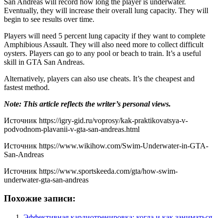
San Andreas will record how long the player is underwater.
Eventually, they will increase their overall lung capacity. They will
begin to see results over time.
Players will need 5 percent lung capacity if they want to complete
Amphibious Assault. They will also need more to collect difficult
oysters. Players can go to any pool or beach to train. It’s a useful
skill in GTA San Andreas.
Alternatively, players can also use cheats. It’s the cheapest and
fastest method.
Note: This article reflects the writer’s personal views.
Источник
https://igry-gid.ru/voprosy/kak-praktikovatsya-v-
podvodnom-plavanii-v-gta-san-andreas.html
Источник
https://www.wikihow.com/Swim-Underwater-in-GTA-
San-Andreas
Источник
https://www.sportskeeda.com/gta/how-swim-
underwater-gta-san-andreas
Похожие записи:
Эффективная кардиотренировка: когда и как заниматься,