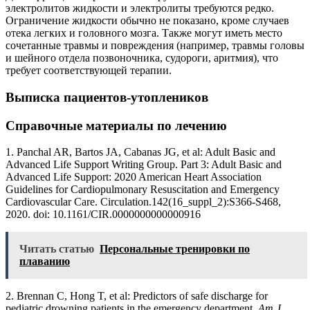
электролитов жидкости и электролиты требуются редко.
Ограничение жидкости обычно не показано, кроме случаев
отека легких и головного мозга. Также могут иметь место
сочетанные травмы и повреждения (например, травмы головы
и шейного отдела позвоночника, судороги, аритмия), что
требует соответствующей терапии.
Выписка пациентов-утоплеников
Справочные материалы по лечению
1. Panchal AR, Bartos JA, Cabanas JG, et al: Adult Basic and
Advanced Life Support Writing Group. Part 3: Adult Basic and
Advanced Life Support: 2020 American Heart Association
Guidelines for Cardiopulmonary Resuscitation and Emergency
Cardiovascular Care. Circulation.142(16_suppl_2):S366-S468,
2020. doi: 10.1161/CIR.0000000000000916
Читать статью
Персональные тренировки по
плаванию
2. Brennan C, Hong T, et al: Predictors of safe discharge for
pediatric drowning patients in the emergency department.
Am J