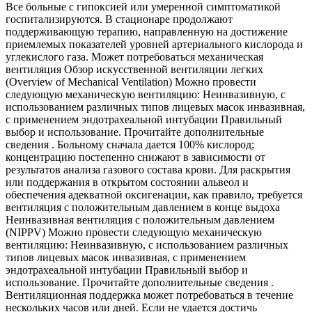
Все больные с гипоксией или умеренной симптоматикой
госпитализируются. В стационаре продолжают
поддерживающую терапию, направленную на достижение
приемлемых показателей уровней артериального кислорода и
углекислого газа. Может потребоваться механическая
вентиляция Обзор искусственной вентиляции легких
(Overview of Mechanical Ventilation) Можно провести
следующую механическую вентиляцию: Неинвазивную, с
использованием различных типов лицевых масок инвазивная,
с применением эндотрахеальной интубации Правильный
выбор и использование. Прочитайте дополнительные
сведения . Больному сначала дается 100% кислород;
концентрацию постепенно снижают в зависимости от
результатов анализа газового состава крови. Для раскрытия
или поддержания в открытом состоянии альвеол и
обеспечения адекватной оксигенации, как правило, требуется
вентиляция с положительным давлением в конце выдоха
Неинвазивная вентиляция с положительным давлением
(NIPPV) Можно провести следующую механическую
вентиляцию: Неинвазивную, с использованием различных
типов лицевых масок инвазивная, с применением
эндотрахеальной интубации Правильный выбор и
использование. Прочитайте дополнительные сведения .
Вентиляционная поддержка может потребоваться в течение
нескольких часов или дней. Если не удается достичь