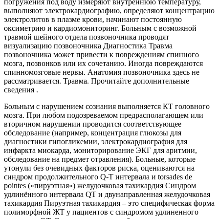
погружения под воду измеряют внутреннюю температуру,
выполняют электрокардиографию, определяют концентрацию
электролитов в плазме крови, начинают постоянную
оксиметрию и кардиомониторинг. Больным с возможной
травмой шейного отдела позвоночника проводят
визуализацию позвоночника Диагностика Травма
позвоночника может привести к повреждениям спинного
мозга, позвонков или их сочетанию. Иногда повреждаются
спинномозговые нервы. Анатомия позвоночника здесь не
рассматривается. Травма. Прочитайте дополнительные
сведения .
Больным с нарушением сознания выполняется КТ головного
мозга. При любом подозреваемом предрасполагающем или
вторичном нарушении проводится соответствующее
обследование (например, концентрация глюкозы для
диагностики гипогликемии, электрокардиография для
инфаркта миокарда, мониторирование ЭКГ для аритмии,
обследование на предмет отравления). Больные, которые
утонули без очевидных факторов риска, оцениваются на
синдром продолжительного Q-T интервала и torsades de
pointes («пируэтная») желудочковая тахикардия Синдром
удлинённого интервала QT и двунаправленная желудочковая
тахикардия Пируэтная тахикардия – это специфическая форма
полиморфной ЖТ у пациентов с синдромом удлиненного