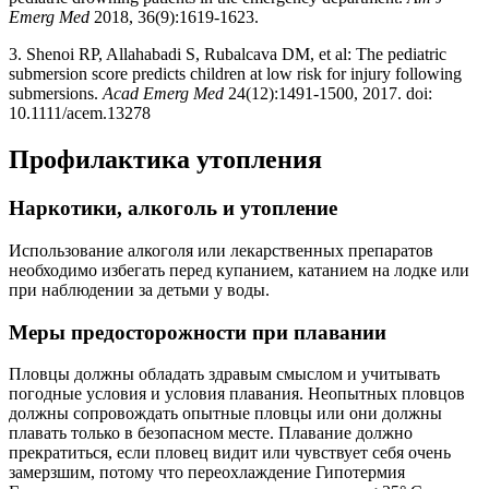
Emerg Med
2018, 36(9):1619-1623.
3. Shenoi RP, Allahabadi S, Rubalcava DM, et al: The pediatric
submersion score predicts children at low risk for injury following
submersions.
Acad Emerg Med
24(12):1491-1500, 2017. doi:
10.1111/acem.13278
Профилактика утопления
Наркотики, алкоголь и утопление
Использование алкоголя или лекарственных препаратов
необходимо избегать перед купанием, катанием на лодке или
при наблюдении за детьми у воды.
Меры предосторожности при плавании
Пловцы должны обладать здравым смыслом и учитывать
погодные условия и условия плавания. Неопытных пловцов
должны сопровождать опытные пловцы или они должны
плавать только в безопасном месте. Плавание должно
прекратиться, если пловец видит или чувствует себя очень
замерзшим, потому что переохлаждение Гипотермия