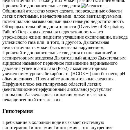
недостаточность. Также у них может развиваться пневмония.
Прочитайте дополнительные сведения
.
Обширный ателектаз может сделать поврежденные области
легких плотными, неэластичными, плохо вентилируемыми,
потенциально вызывающими дыхательную недостаточность
Обзор дыхательной недостаточности (Overview of Respiratory
Failure) Острая дыхательная недостаточность – это
угрожающее жизни пациента ухудшение оксигенации, вывода
углекислого газа или, и того, и другого. Дыхательная
недостаточность может быть вызвана нарушением.
Прочитайте дополнительные сведения с гиперкапнией и
респираторным асидозом Дыхательный ацидоз Дыхательным
ацидозом называют первичное повышение парциального
давления углекислого газа (Pco2) с компенсаторным
увеличением уровня бикарбоната (HCO3 − ) или без него; рН
обычно снижен. Прочитайте дополнительные сведения .
Перфузия плохо вентилируемых областей легких
(вентиляционно/перфузионный дисбаланс) усугубляет
гипоксию. Альвеолярная гипоксия может вызывать
некардиогенный отек легких.
Гипотермия
Пребывание в холодной воде вызывает системную
гипотермию Гипотермия Гипотермия – это внутренняя