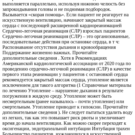
выполняется параллельно, используя нижнюю челюсть без
запрокидывания головы и не поднимая подбородок.
Вызывается «скорая помощь». Если пациент не реагирует на
искусственную вентиляцию, начинают закрытый массаж
сердца с последующей расширенной кардиореанимацией
Сердечно-легочная реанимация (СЛР) взрослых пациентов
Сердечно-легочная реанимация (СЛР) – это организованные,
последовательные действия при остановке сердца, в т ч:
Распознавание отсутствия дыхания и кровообращения
Поддержание жизненно важных. Прочитайте
дополнительные сведения . Хотя в Рекомендациях
Американской кардиологической ассоциации от 2020 года по
проведению сердечно-легочной реанимации (СЛР) в качестве
первого этапа реанимации у пациентов с остановкой сердца
рекомендуется закрытый массаж сердца, утопление является
исключением для такого алгоритма (1 Справочные материалы
по лечению Утопление – нарушение дыхания в результате
погружения в жидкую среду. Утопление может быть
несмертельным (ранее называлось – почти утопление) или
смертельным. Утопление приводит к гипоксии. Прочитайте
дополнительные сведения ). Не следует пытаться удалить воду
из легких, так как это повышает риск рвоты и увеличивает
время до начала вентиляции. Как можно скорее переходят к
оксигенации, эндотрахеальной интубации Интубация трахеи
Большинство пациентов, нуждающихся в искусственной