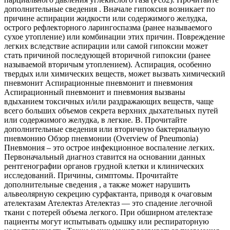
дополнительные сведения . Вначале гипоксия возникает по
причине аспирации жидкости или содержимого желудка,
острого рефлекторного ларингоспазма (ранее называемого
сухое утопление) или комбинации этих причин. Повреждение
легких вследствие аспирации или самой гипоксии может
стать причиной последующей вторичной гипоксии (ранее
называемой вторичым утоплением). Аспирация, особенно
твердых или химических веществ, может вызвать химический
пневмонит Аспирационные пневмонит и пневмония
Аспирационный пневмонит и пневмония вызваны
вдыханием токсичных и/или раздражающих веществ, чаще
всего больших объемов секрета верхних дыхательных путей
или содержимого желудка, в легкие. В. Прочитайте
дополнительные сведения или вторичную бактериальную
пневмонию Обзор пневмонии (Overview of Pneumonia)
Пневмония – это острое инфекционное воспаление легких.
Первоначальный диагноз ставится на основании данных
рентгенографии органов грудной клетки и клинических
исследований. Причины, симптомы. Прочитайте
дополнительные сведения , а также может нарушить
альвеолярную секрецию сурфактанта, приводя к очаговым
ателектазам Ателектаз Ателектаз — это спадение легочной
ткани с потерей объема легкого. При обширном ателектазе
пациенты могут испытывать одышку или респираторную