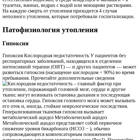
туалетах, ваннах, ведрах с водой или моющими растворами.
На каждую смерть от утопления приходится 4 случая
неполного утопления, которые потребовали госпитализации.
Патофизиология утопления
Гипоксия
Гипоксия Кислородная недостаточность У пациентов без
респираторных заболеваний, находящихся в отделении
интенсивной терапии (ОИТ) — и других пациентов — может
развиться гипоксия (насыщение кислородом < 90%) во время
пребывания. Прочитайте дополнительные сведения
– главный фактор при
утоплении, поражающий головной мозг, сердце и другие
ткани; могут возникать остановка дыхания и последующая
остановка сердца. Гипоксия головного мозга может вызывать
его отек и, иногда, стойкие неврологические последствия.
Генерализованная тканевая гипоксия вызывает
метаболический ацидоз Метаболический ацидоз
Метаболический ацидоз представляет собой первичное
снижение уровня бикарбоната (HCO3 − ), обычно
сопровождающееся компенсаторным понижением
парциального давления углекислого газа (Pco2). Прочитайте