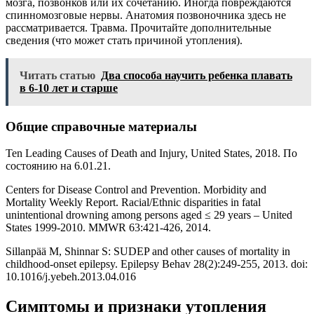
мозга, позвонков или их сочетанию. Иногда повреждаются
спинномозговые нервы. Анатомия позвоночника здесь не
рассматривается. Травма. Прочитайте дополнительные
сведения (что может стать причиной утопления).
Читать статью
Два способа научить ребенка плавать
в 6-10 лет и старше
Общие справочные материалы
Ten Leading Causes of Death and Injury, United States, 2018. По
состоянию на 6.01.21.
Centers for Disease Control and Prevention. Morbidity and
Mortality Weekly Report. Racial/Ethnic disparities in fatal
unintentional drowning among persons aged ≤ 29 years – United
States 1999-2010. MMWR 63:421-426, 2014.
Sillanpää M, Shinnar S: SUDEP and other causes of mortality in
childhood-onset epilepsy. Epilepsy Behav 28(2):249-255, 2013. doi:
10.1016/j.yebeh.2013.04.016
Симптомы и признаки утопления