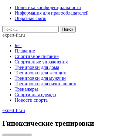
Skip
Политика конфиденциальности
to
Информация для правообладателей
content
Обратная связь
Найти:
expert-fit.ru
Бег
Плавание
Спортивное питание
Спортивные упражнения
Тренировки для дома
Тренировки для женщин
Тренировки для мужчин
Тренировки для начинающих
Тренажеры
Спортивная одежда
Новости спорта
expert-fit.ru
Гипоксические тренировки