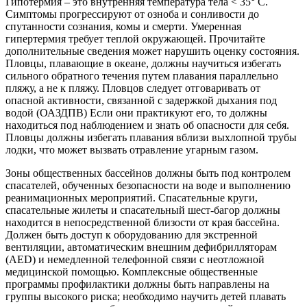
Гипотермия – это внутренняя температура тела < 35° C.
Симптомы прогрессируют от озноба и сонливости до
спутанности сознания, комы и смерти. Умеренная
гипертермия требует теплой окружающей. Прочитайте
дополнительные сведения может нарушить оценку состояния.
Пловцы, плавающие в океане, должны научиться избегать
сильного обратного течения путем плавания параллельно
пляжу, а не к пляжу. Пловцов следует отговаривать от
опасной активности, связанной с задержкой дыхания под
водой (ОАЗДПВ) Если они практикуют его, то должны
находиться под наблюдением и знать об опасности для себя.
Пловцы должны избегать плавания вблизи выхлопной трубы
лодки, что может вызвать отравление угарным газом.
Зоны общественных бассейнов должны быть под контролем
спасателей, обученных безопасности на воде и выполнению
реанимационных мероприятий. Спасательные круги,
спасательные жилеты и спасательный шест-багор должны
находится в непосредственной близости от края бассейна.
Должен быть доступ к оборудованию для экстренной
вентиляции, автоматическим внешним дефибрилляторам
(AED) и немедленной телефонной связи с неотложной
медицинской помощью. Комплексные общественные
программы профилактики должны быть направлены на
группы высокого риска; необходимо научить детей плавать