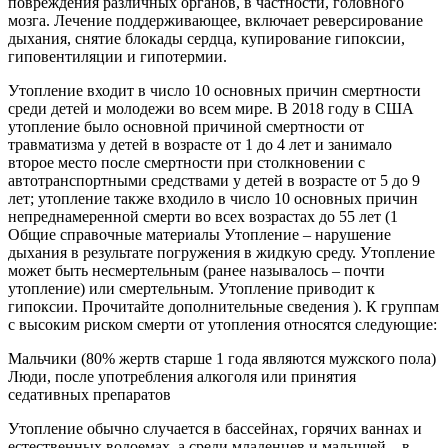
повреждения различных органов, в частности, головного
мозга. Лечение поддерживающее, включает реверсирование
дыхания, снятие блокады сердца, купирование гипоксии,
гиповентиляции и гипотермии.
Утопление входит в число 10 основных причин смертности
среди детей и молодежи во всем мире. В 2018 году в США
утопление было основной причиной смертности от
травматизма у детей в возрасте от 1 до 4 лет и занимало
второе место после смертности при столкновении с
автотранспортными средствами у детей в возрасте от 5 до 9
лет; утопление также входило в число 10 основных причин
непреднамеренной смерти во всех возрастах до 55 лет (1
Общие справочные материалы Утопление – нарушение
дыхания в результате погружения в жидкую среду. Утопление
может быть несмертельным (ранее называлось – почти
утопление) или смертельным. Утопление приводит к
гипоксии. Прочитайте дополнительные сведения ). К группам
с высоким риском смерти от утопления относятся следующие:
Мальчики (80% жертв старше 1 года являются мужского пола)
Люди, после употребления алкоголя или принятия
седативных препаратов
Утопление обычно случается в бассейнах, горячих ваннах и
естественных водоемах, а среди младенцев и малышей – в