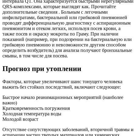
интервала QT. Она характеризуется быстрыми нерегулярными
QRS-комплексами, которые выглядят как. Прочитайте
дополнительные сведения . Больным с легочными
инфильтратами, бактериальной или грибковой пневмонией
проводят дифференциальную диагностику с аспирационным
пневмонитом и отеком легких, используя посев крови, а
также посев и окраску мокроты по Граму. При наличии
показаний (например, при подозрении на бактериальную или
грибковую пневмонию и невозможности другим способом
определить возбудитель) для анализа получают бронхиальные
смывы, в том числе для посева.
Прогноз при утоплении
Факторы, которые увеличивают шанс тонущего человека
выжить без стойких последствий, включают следующее:
Быстрое начало реанимационных мероприятий (наиболее
важно)
Кратковременность погружения
Холодная температура воды
Молодой возраст
Отсутствие сопутствующих заболеваний, вторичной травмы и
аспирации частиц твердых материалов или химических