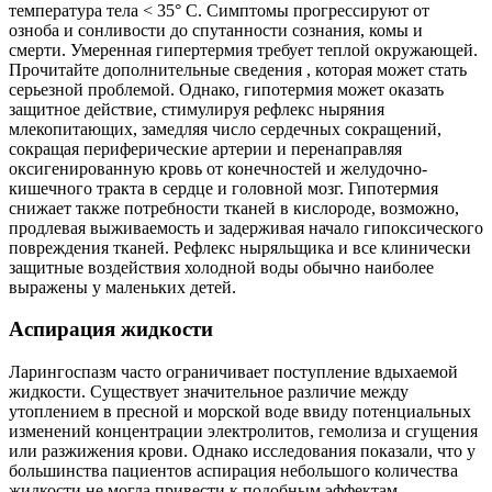
температура тела < 35° C. Симптомы прогрессируют от
озноба и сонливости до спутанности сознания, комы и
смерти. Умеренная гипертермия требует теплой окружающей.
Прочитайте дополнительные сведения , которая может стать
серьезной проблемой. Однако, гипотермия может оказать
защитное действие, стимулируя рефлекс ныряния
млекопитающих, замедляя число сердечных сокращений,
сокращая периферические артерии и перенаправляя
оксигенированную кровь от конечностей и желудочно-
кишечного тракта в сердце и головной мозг. Гипотермия
снижает также потребности тканей в кислороде, возможно,
продлевая выживаемость и задерживая начало гипоксического
повреждения тканей. Рефлекс ныряльщика и все клинически
защитные воздействия холодной воды обычно наиболее
выражены у маленьких детей.
Аспирация жидкости
Ларингоспазм часто ограничивает поступление вдыхаемой
жидкости. Существует значительное различие между
утоплением в пресной и морской воде ввиду потенциальных
изменений концентрации электролитов, гемолиза и сгущения
или разжижения крови. Однако исследования показали, что у
большинства пациентов аспирация небольшого количества
жидкости не могла привести к подобным эффектам.