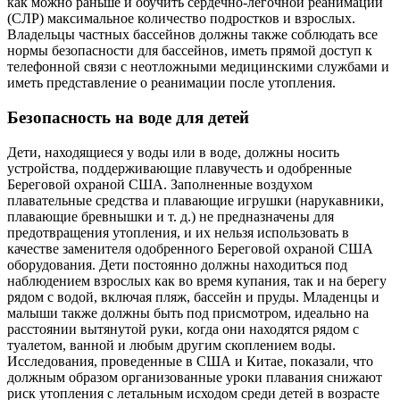
как можно раньше и обучить сердечно-легочной реанимации
(СЛР) максимальное количество подростков и взрослых.
Владельцы частных бассейнов должны также соблюдать все
нормы безопасности для бассейнов, иметь прямой доступ к
телефонной связи с неотложными медицинскими службами и
иметь представление о реанимации после утопления.
Безопасность на воде для детей
Дети, находящиеся у воды или в воде, должны носить
устройства, поддерживающие плавучесть и одобренные
Береговой охраной США. Заполненные воздухом
плавательные средства и плавающие игрушки (нарукавники,
плавающие бревнышки и т. д.) не предназначены для
предотвращения утопления, и их нельзя использовать в
качестве заменителя одобренного Береговой охраной США
оборудования. Дети постоянно должны находиться под
наблюдением взрослых как во время купания, так и на берегу
рядом с водой, включая пляж, бассейн и пруды. Младенцы и
малыши также должны быть под присмотром, идеально на
расстоянии вытянутой руки, когда они находятся рядом с
туалетом, ванной и любым другим скоплением воды.
Исследования, проведенные в США и Китае, показали, что
должным образом организованные уроки плавания снижают
риск утопления с летальным исходом среди детей в возрасте