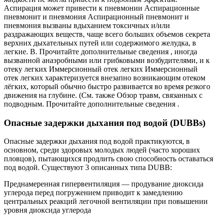
Аспирация может привести к пневмонии Аспирационные
пневмонит и пневмония Аспирационный пневмонит и
пневмония вызваны вдыханием токсичных и/или
раздражающих веществ, чаще всего больших объемов секрета
верхних дыхательных путей или содержимого желудка, в
легкие. В. Прочитайте дополнительные сведения , иногда
вызванной анаэробными или грибковыми возбудителями, и к
отеку легких Иммерсионный отек легких Иммерсионный
отек легких характеризуется внезапно возникающим отеком
лёгких, который обычно быстро развивается во время резкого
движения на глубине. (См. также Обзор травм, связанных с
подводным. Прочитайте дополнительные сведения .
Опасные задержки дыхания под водой (DUBBs)
Опасные задержки дыхания под водой практикуются, в
основном, среди здоровых молодых людей (часто хороших
пловцов), пытающихся продлить свою способность оставаться
под водой. Существуют 3 описанных типа DUBB:
Преднамеренная гипервентиляция — продувание диоксида
углерода перед погружением приводит к замедлению
центральных реакций легочной вентиляции при повышении
уровня диоксида углерода