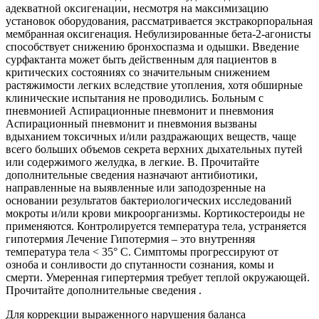
адекватной оксигенации, несмотря на максимизацию
установок оборудования, рассматривается экстракорпоральная
мембранная оксигенация. Небулизированные бета-2-агонисты
способствует снижению бронхоспазма и одышки. Введение
сурфактанта может быть действенным для пациентов в
критических состояниях со значительным снижением
растяжимости легких вследствие утопления, хотя обширные
клинические испытания не проводились. Больным с
пневмонией Аспирационные пневмонит и пневмония
Аспирационный пневмонит и пневмония вызваны
вдыханием токсичных и/или раздражающих веществ, чаще
всего больших объемов секрета верхних дыхательных путей
или содержимого желудка, в легкие. В. Прочитайте
дополнительные сведения назначают антибиотики,
направленные на выявленные или заподозренные на
основании результатов бактериологических исследований
мокроты и/или крови микроорганизмы. Кортикостероиды не
применяются. Контролируется температура тела, устраняется
гипотермия Лечение Гипотермия – это внутренняя
температура тела < 35° C. Симптомы прогрессируют от
озноба и сонливости до спутанности сознания, комы и
смерти. Умеренная гипертермия требует теплой окружающей.
Прочитайте дополнительные сведения .
Для коррекции выраженного нарушения баланса