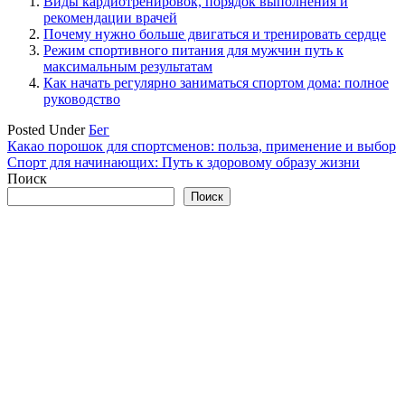
Виды кардиотренировок, порядок выполнения и
рекомендации врачей
Почему нужно больше двигаться и тренировать сердце
Режим спортивного питания для мужчин путь к
максимальным результатам
Как начать регулярно заниматься спортом дома: полное
руководство
Posted Under
Бег
Навигация
Какао порошок для спортсменов: польза, применение и выбор
Спорт для начинающих: Путь к здоровому образу жизни
по
Поиск
записям
Поиск