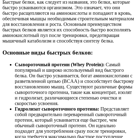
Быстрые белки, как следует из названия, это белки, которые
быстро усваиваются организмом. Это означает, что они
быстро расщепляются на аминокислоты и попадают в кровь,
обеспечивая мышцы необходимым строительным материалом
для восстановления и роста. Основным преимуществом
быстрых белков является их способность быстро восполнять
аминокислотный пул после тренировки, предотвращая
мышечный катаболизм и способствуя синтезу белка.
Основные виды быстрых белков:
Сывороточный протеин (Whey Protein):
Самый
популярный и широко используемый вид быстрого
белка. Он быстро усваивается, богат аминокислотами с
разветвленной цепью (BCAA) и способствует быстрому
восстановлению мышц. Существуют различные формы
сывороточного протеина, такие как концентрат, изолят
и гидролизат, различающиеся степенью очистки и
скоростью усвоения.
Гидролизат сывороточного протеина:
Представляет
собой предварительно переваренный сывороточный
протеин, который усваивается еще быстрее, чем
обычный сывороточный протеин. Он идеально
подходит для употребления сразу после тренировки,
когда требуется максимально быстрое поступление