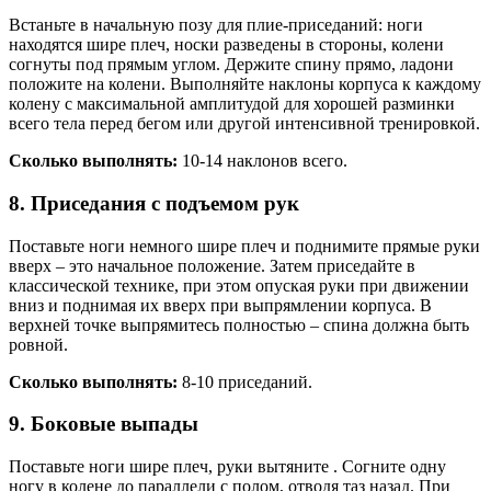
Встаньте в начальную позу для плие-приседаний: ноги
находятся шире плеч, носки разведены в стороны, колени
согнуты под прямым углом. Держите спину прямо, ладони
положите на колени. Выполняйте наклоны корпуса к каждому
колену с максимальной амплитудой для хорошей разминки
всего тела перед бегом или другой интенсивной тренировкой.
Сколько выполнять:
10-14 наклонов всего.
8. Приседания с подъемом рук
Поставьте ноги немного шире плеч и поднимите прямые руки
вверх – это начальное положение. Затем приседайте в
классической технике, при этом опуская руки при движении
вниз и поднимая их вверх при выпрямлении корпуса. В
верхней точке выпрямитесь полностью – спина должна быть
ровной.
Сколько выполнять:
8-10 приседаний.
9. Боковые выпады
Поставьте ноги шире плеч, руки вытяните . Согните одну
ногу в колене до параллели с полом, отводя таз назад. При