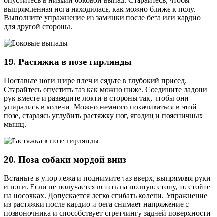
опуститесь в низкий боковой выпад. Старайтесь, чтобы
выпрямленная нога находилась, как можно ближе к полу.
Выполните упражнение из заминки после бега или кардио
для другой стороны.
19. Растяжка в позе гирлянды
Поставьте ноги шире плеч и сядьте в глубокий присед.
Старайтесь опустить таз как можно ниже. Соедините ладони
рук вместе и разведите локти в стороны так, чтобы они
упирались в колени. Можно немного покачиваться в этой
позе, стараясь углубить растяжку ног, ягодиц и поясничных
мышц.
20. Поза собаки мордой вниз
Встаньте в упор лежа и поднимите таз вверх, выпрямляя руки
и ноги. Если не получается встать на полную стопу, то стойте
на носочках. Допускается легко сгибать колени. Упражнение
из растяжки после кардио и бега снимает напряжение с
позвоночника и способствует стретчингу задней поверхности