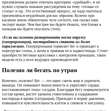
приземления должен отвечать критерию «удобный», и не
нужно слушать никакие рассуждения на тему «только со
стопы» и пр. Это естественный процесс, не надо пытаться
приземляться неудобным для вас образом. Колено при
касании земли обязательно чуть согнуто, как сказал наш
эксперт выше. Чем быстрее вы будете бежать, тем ближе к
пальцам вы будете опускать стопу.
•
Если вы склонны разворачивать носки наружу
(гиперпронация), постарайтесь ставить их более
параллельно.
Гиперпронация тормозит бег и приводит к
перегрузке стопы, а затем и травмам ее и надкостницы. Стоит
приобрести беговые кроссовки с контролем пронации, такие
модели есть у всех ведущих производителей.
Полезно ли бегать по утрам
Конечно, полезно! Бег — это шанс сжечь жир и укрепить
мышцы. Он повышает выносливость и укрепляет сердце,
восстанавливает тонус сосудов. Благодаря бегу нормализуется
состав крови, растет уровень гемоглобина и содержание
кислорода в крови (сатурация). Приходит в норму давление,
повышается чувствительность клеток к глюкозе и инсулину.