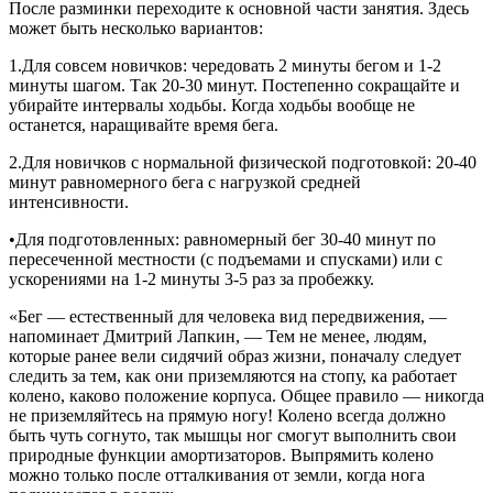
После разминки переходите к основной части занятия. Здесь
может быть несколько вариантов:
1.Для совсем новичков: чередовать 2 минуты бегом и 1-2
минуты шагом. Так 20-30 минут. Постепенно сокращайте и
убирайте интервалы ходьбы. Когда ходьбы вообще не
останется, наращивайте время бега.
2.Для новичков с нормальной физической подготовкой: 20-40
минут равномерного бега с нагрузкой средней
интенсивности.
•Для подготовленных: равномерный бег 30-40 минут по
пересеченной местности (с подъемами и спусками) или с
ускорениями на 1-2 минуты 3-5 раз за пробежку.
«Бег — естественный для человека вид передвижения, —
напоминает Дмитрий Лапкин, — Тем не менее, людям,
которые ранее вели сидячий образ жизни, поначалу следует
следить за тем, как они приземляются на стопу, ка работает
колено, каково положение корпуса. Общее правило — никогда
не приземляйтесь на прямую ногу! Колено всегда должно
быть чуть согнуто, так мышцы ног смогут выполнить свои
природные функции амортизаторов. Выпрямить колено
можно только после отталкивания от земли, когда нога