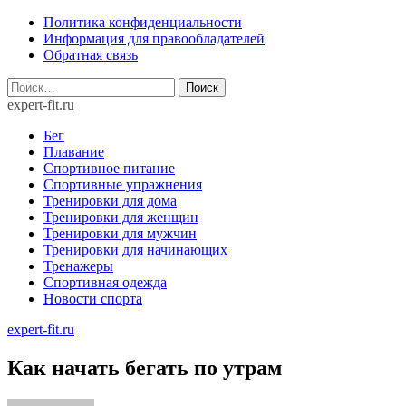
Skip
Политика конфиденциальности
to
Информация для правообладателей
content
Обратная связь
Найти:
expert-fit.ru
Бег
Плавание
Спортивное питание
Спортивные упражнения
Тренировки для дома
Тренировки для женщин
Тренировки для мужчин
Тренировки для начинающих
Тренажеры
Спортивная одежда
Новости спорта
expert-fit.ru
Как начать бегать по утрам