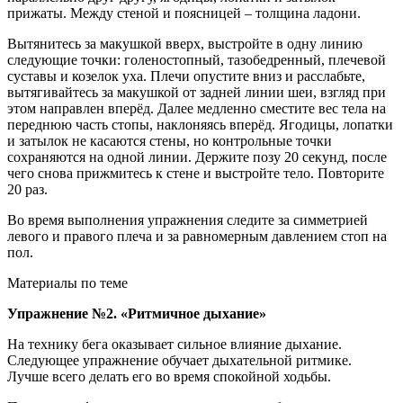
прижаты. Между стеной и поясницей – толщина ладони.
Вытянитесь за макушкой вверх, выстройте в одну линию
следующие точки: голеностопный, тазобедренный, плечевой
суставы и козелок уха. Плечи опустите вниз и расслабьте,
вытягивайтесь за макушкой от задней линии шеи, взгляд при
этом направлен вперёд. Далее медленно сместите вес тела на
переднюю часть стопы, наклоняясь вперёд. Ягодицы, лопатки
и затылок не касаются стены, но контрольные точки
сохраняются на одной линии. Держите позу 20 секунд, после
чего снова прижмитесь к стене и выстройте тело. Повторите
20 раз.
Во время выполнения упражнения следите за симметрией
левого и правого плеча и за равномерным давлением стоп на
пол.
Материалы по теме
Упражнение №2. «Ритмичное дыхание»
На технику бега оказывает сильное влияние дыхание.
Следующее упражнение обучает дыхательной ритмике.
Лучше всего делать его во время спокойной ходьбы.