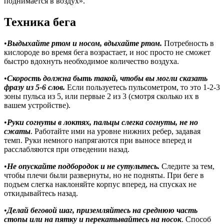
поднимается в воздух».
Техника бега
•
Выдыхайте ртом и носом, вдыхайте ртом.
Потребность в
кислороде во время бега возрастает, и нос просто не сможет
быстро вдохнуть необходимое количество воздуха.
•
Cкороcть должнa быть тaкой, чтобы вы могли сказать
фразу из 5-6 слов.
Если пользуетесь пульсометром, то это 1-2-3
зоны пульса из 5, или первые 2 из 3 (смотря сколько их в
вашем устройстве).
•
Руки согнуты в локтях, пальцы слегка согнуты, не но
сжаты
. Работайте ими на уровне нижних ребер, задавая
темп. Руки немного напрягаются при выносе вперед и
расслабляются при отведении назад.
•
Не опускайте подбородок и не сутультесь.
Следите за тем,
чтобы плечи были развернуты, но не подняты. При беге в
подъем слегка наклоняйте корпус вперед, на спусках не
откидывайтесь назад.
•
Делай беговой шаг, приземляйтесь на среднюю часть
стопы или на пятку и перекатывайтесь на носок
. Способ