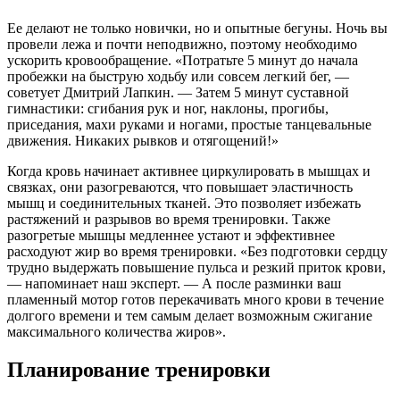
Ее делают не только новички, но и опытные бегуны. Ночь вы
провели лежа и почти неподвижно, поэтому необходимо
ускорить кровообращение. «Потратьте 5 минут до начала
пробежки на быструю ходьбу или совсем легкий бег, —
советует Дмитрий Лапкин. — Затем 5 минут суставной
гимнастики: сгибания рук и ног, наклоны, прогибы,
приседания, махи руками и ногами, простые танцевальные
движения. Никаких рывков и отягощений!»
Когда кровь начинает активнее циркулировать в мышцах и
связках, они разогреваются, что повышает эластичность
мышц и соединительных тканей. Это позволяет избежать
растяжений и разрывов во время тренировки. Также
разогретые мышцы медленнее устают и эффективнее
расходуют жир во время тренировки. «Без подготовки сердцу
трудно выдержать повышение пульса и резкий приток крови,
— напоминает наш эксперт. — А после разминки ваш
пламенный мотор готов перекачивать много крови в течение
долгого времени и тем самым делает возможным сжигание
максимального количества жиров».
Планирование тренировки