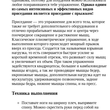
одинакова, поэтому для похудения можно использовать
любое понравившееся тебе упражнение.
Однако одним
из самых интенсивных и эффективных видов
приседания является приседание с прыжком!
Приседание — это упражнение для всего тела, которое
также не требует дополнительного оборудования и
отлично прорабатывает мышцы ног и центра через
поочередное сокращение и растяжение мышц.
Классическое плиометрическое упражнение, в ходе
выполнения которого происходит мощный прыжок
вверх из приседа. Создается так называемая взрывная
нагрузка, то есть совершается быстрое усилие за
короткий временной отрезок, что развивает силу мышц
и увеличивает их объем. При таком упражнении
задействуются квадрицепсы, большие и камбаловидные
мышцы ягодиц, а так же приводящие мышцы бедер,
икроножные мышцы, дополнительная нагрузка идет на
мускулатуру, удерживающую позвоночник, задние
мышцы бедра, нижние мышцы спины, и на пресс.
Техника выполнения
Поставьте ноги на ширину плеч, выпрямите
спину. Можно скрестить руки перед собой на