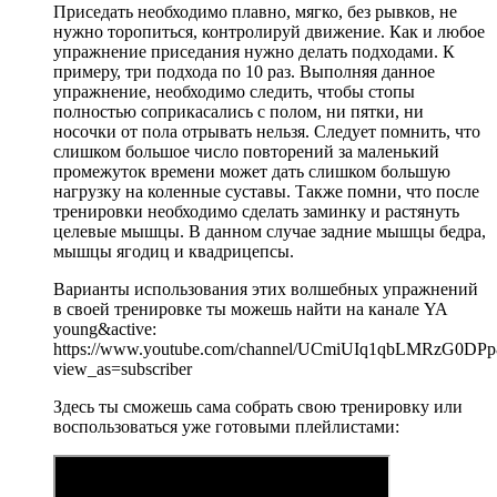
Приседать необходимо плавно, мягко, без рывков, не
нужно торопиться, контролируй движение. Как и любое
упражнение приседания нужно делать подходами. К
примеру, три подхода по 10 раз. Выполняя данное
упражнение, необходимо следить, чтобы стопы
полностью соприкасались с полом, ни пятки, ни
носочки от пола отрывать нельзя. Следует помнить, что
слишком большое число повторений за маленький
промежуток времени может дать слишком большую
нагрузку на коленные суставы. Также помни, что после
тренировки необходимо сделать заминку и растянуть
целевые мышцы. В данном случае задние мышцы бедра,
мышцы ягодиц и квадрицепсы.
Варианты использования этих волшебных упражнений
в своей тренировке ты можешь найти на канале YA
young&active:
https://www.youtube.com/channel/UCmiUIq1qbLMRzG0DPp
view_as=subscriber
Здесь ты сможешь сама собрать свою тренировку или
воспользоваться уже готовыми плейлистами: