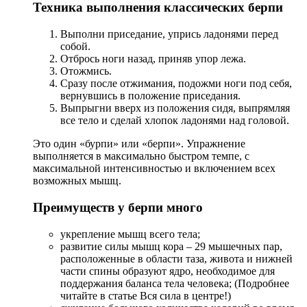
Техника выполнения классических берпи
Выполни приседание, упрись ладонями перед
собой.
Отбрось ноги назад, приняв упор лежа.
Отожмись.
Сразу после отжимания, подожми ноги под себя,
вернувшись в положение приседания.
Выпрыгни вверх из положения сидя, выпрямляя
все тело и сделай хлопок ладонями над головой.
Это один «бурпи» или «берпи». Упражнение
выполняется в максимально быстром темпе, с
максимальной интенсивностью и включением всех
возможных мышц.
Преимуществ у берпи много
укрепление мышц всего тела;
развитие силы мышц кора – 29 мышечных пар,
расположенные в области таза, живота и нижней
части спины образуют ядро, необходимое для
поддержания баланса тела человека; (Подробнее
читайте в статье Вся сила в центре!)