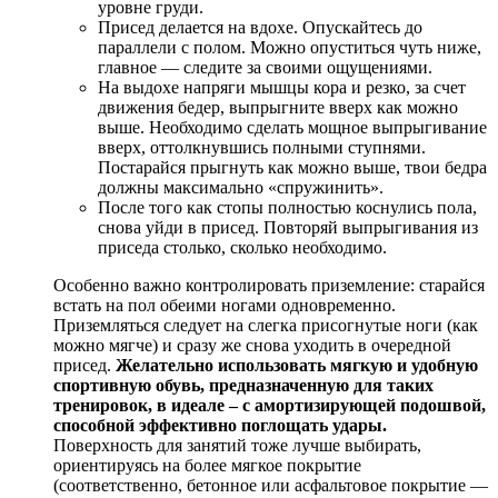
уровне груди.
Присед делается на вдохе. Опускайтесь до
параллели с полом. Можно опуститься чуть ниже,
главное — следите за своими ощущениями.
На выдохе напряги мышцы кора и резко, за счет
движения бедер, выпрыгните вверх как можно
выше. Необходимо сделать мощное выпрыгивание
вверх, оттолкнувшись полными ступнями.
Постарайся прыгнуть как можно выше, твои бедра
должны максимально «спружинить».
После того как стопы полностью коснулись пола,
снова уйди в присед. Повторяй выпрыгивания из
приседа столько, сколько необходимо.
Особенно важно контролировать приземление: старайся
встать на пол обеими ногами одновременно.
Приземляться следует на слегка присогнутые ноги (как
можно мягче) и сразу же снова уходить в очередной
присед.
Желательно использовать мягкую и удобную
спортивную обувь, предназначенную для таких
тренировок, в идеале – с амортизирующей подошвой,
способной эффективно поглощать удары.
Поверхность для занятий тоже лучше выбирать,
ориентируясь на более мягкое покрытие
(соответственно, бетонное или асфальтовое покрытие —