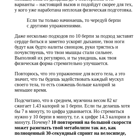
варианты – настоящий вызов и подойдут скорее для тех,
у кого уже наработана неплохая физическая подготовка.
Если ты только начинаешь, то чередуй берпи
с другими упражнениями.
Даже несколько подходов по 10 берпи за подход заставят
сердце биться и заметно ускорят дыхание, твои ноги
будут как будто налиты свинцом, руки трястись и
почувствуешь, что твои мышцы стали сильнее.
Выполняй их регулярно, и ты увидишь, как твоя
физическая форма стремительно улучшается.
Повторюсь, что это упражнение для всего тела, а это
значит, что ты будешь задействовать каждый мускул
своего тела, то есть сожжешь больше калорий за
меньшее время.
Подсчитано, что в среднем, мужчина весом 82 кг
сжигает 1.43 калорий за 1 берпи. Если ты делаешь хотя
бы 7 в минуту, то цифра удваивается. Но стремиться
нужно у 10 берпи в минуту, т.е. к цифре 14.3 калории в
минуту. Почему?
10 повторений на большой скорости
может разогнать твой метаболизм так же, как
полноценный 30-секундный спринт на велосипеде,