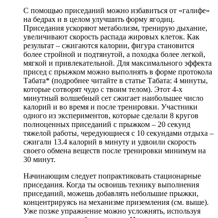
С помощью приседаний можно избавиться от «галифе»
на бедрах и в целом улучшить форму ягодиц.
Приседания ускоряют метаболизм, тренирую дыхание,
увеличивают скорость распада жировых клеток. Как
результат – сжигаются калории, фигура становится
более стройной и подтянутой, а походка более легкой,
мягкой и привлекательной. Для максимального эффекта
присед с прыжком можно выполнять в форме протокола
Табата* (подробнее читайте в статье Табата: 4 минуты,
которые сотворят чудо с твоим телом). Этот 4-х
минутный волшебный сет сжигает наибольшее число
калорий и во время и после тренировки. Участники
одного из экспериментов, которые сделали 8 кругов
полноценных приседаний с прыжком – 20 секунд
тяжелой работы, чередующиеся с 10 секундами отдыха –
сжигали 13.4 калорий в минуту и удвоили скорость
своего обмена веществ после тренировки минимум на
30 минут.
Начинающим следует попрактиковать стационарные
приседания. Когда ты освоишь технику выполнения
приседаний, можешь добавлять небольшие прыжки,
концентрируясь на механизме приземления (см. выше).
Уже позже упражнение можно усложнять, используя