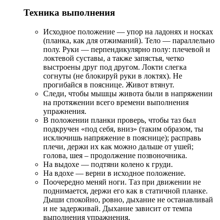
Техника выполнения
Исходное положение — упор на ладонях и носках
(планка, как для отжиманий). Тело — параллельно
полу. Руки — перпендикулярно полу: плечевой и
локтевой суставы, а также запястья, четко
выстроены друг под другом. Локти слегка
согнуты (не блокируй руки в локтях). Не
прогибайся в пояснице. Живот втянут.
Следи, чтобы мышцы живота были в напряжении
на протяжении всего времени выполнения
упражнения.
В положении планки проверь, чтобы таз был
подкручен «под себя, вниз» (таким образом, ты
исключишь напряжение в пояснице); расправь
плечи, держи их как можно дальше от ушей;
голова, шея – продолжение позвоночника.
На выдохе — подтяни колено к груди.
На вдохе — верни в исходное положение.
Поочередно меняй ноги. Таз при движении не
поднимается, держи его как в статичной планке.
Дыши спокойно, ровно, дыхание не останавливай
и не задерживай. Дыхание зависит от темпа
выполнения упражнения.