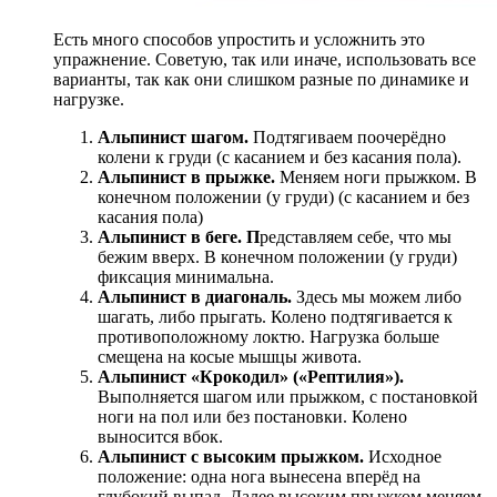
Есть много способов упростить и усложнить это
упражнение. Советую, так или иначе, использовать все
варианты, так как они слишком разные по динамике и
нагрузке.
Альпинист шагом.
Подтягиваем поочерёдно
колени к груди (с касанием и без касания пола).
Альпинист в прыжке.
Меняем ноги прыжком. В
конечном положении (у груди) (с касанием и без
касания пола)
Альпинист в беге. П
редставляем себе, что мы
бежим вверх. В конечном положении (у груди)
фиксация минимальна.
Альпинист в диагональ.
Здесь мы можем либо
шагать, либо прыгать. Колено подтягивается к
противоположному локтю. Нагрузка больше
смещена на косые мышцы живота.
Альпинист «Крокодил» («Рептилия»).
Выполняется шагом или прыжком, с постановкой
ноги на пол или без постановки. Колено
выносится вбок.
Альпинист с высоким прыжком.
Исходное
положение: одна нога вынесена вперёд на
глубокий выпад. Далее высоким прыжком меняем