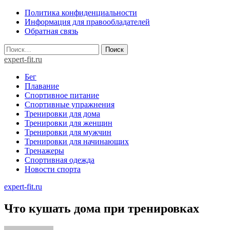
Skip
Политика конфиденциальности
to
Информация для правообладателей
content
Обратная связь
Найти:
expert-fit.ru
Бег
Плавание
Спортивное питание
Спортивные упражнения
Тренировки для дома
Тренировки для женщин
Тренировки для мужчин
Тренировки для начинающих
Тренажеры
Спортивная одежда
Новости спорта
expert-fit.ru
Что кушать дома при тренировках