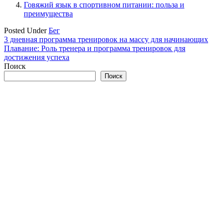
Говяжий язык в спортивном питании: польза и
преимущества
Posted Under
Бег
Навигация
3 дневная программа тренировок на массу для начинающих
Плавание: Роль тренера и программа тренировок для
по
достижения успеха
записям
Поиск
Поиск