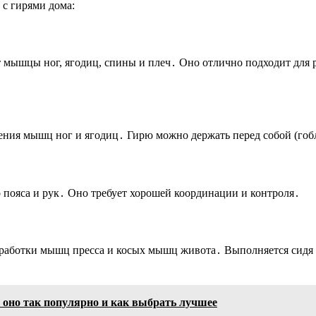
с гирями дома:
т мышцы ног, ягодиц, спины и плеч․ Оно отлично подходит для
ения мышц ног и ягодиц․ Гирю можно держать перед собой (гоб
 пояса и рук․ Оно требует хорошей координации и контроля․
работки мышц пресса и косых мышц живота․ Выполняется сидя н
 оно так популярно и как выбрать лучшее