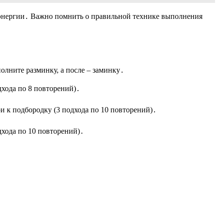
 энергии․ Важно помнить о правильной технике выполнения
олните разминку, а после – заминку․
дхода по 8 повторений)․
ри к подбородку (3 подхода по 10 повторений)․
дхода по 10 повторений)․