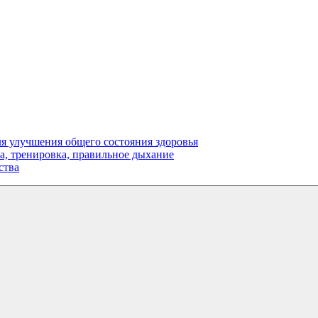
для улучшения общего состояния здоровья
га, тренировка, правильное дыхание
ства