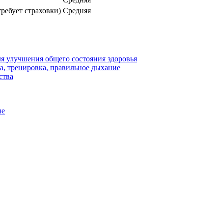
требует страховки)
Средняя
для улучшения общего состояния здоровья
га, тренировка, правильное дыхание
ства
ие