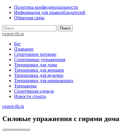
Skip
Политика конфиденциальности
to
Информация для правообладателей
content
Обратная связь
Найти:
expert-fit.ru
Бег
Плавание
Спортивное питание
Спортивные упражнения
Тренировки для дома
Тренировки для женщин
Тренировки для мужчин
Тренировки для начинающих
Тренажеры
Спортивная одежда
Новости спорта
expert-fit.ru
Силовые упражнения с гирями дома