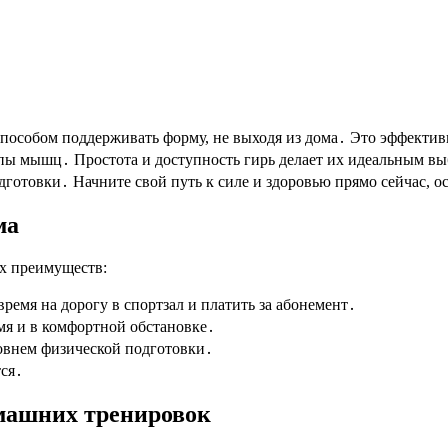
пособом поддерживать форму, не выходя из дома․ Это эффектив
пы мышц․ Простота и доступность гирь делает их идеальным вы
дготовки․ Начните свой путь к силе и здоровью прямо сейчас, 
ма
х преимуществ:
ремя на дорогу в спортзал и платить за абонемент․
мя и в комфортной обстановке․
овнем физической подготовки․
тся․
машних тренировок