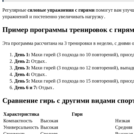
Регулярные
силовые упражнения с гирями
помогут вам улучш
упражнений и постепенно увеличивать нагрузку․
Пример программы тренировок с гирям
Эта программа рассчитана на 3 тренировки в неделю, с днями
День 1:
Махи гирей (3 подхода по 10 повторений), присед
День 2:
Отдых․
День 3:
Махи гирей (3 подхода по 12 повторений), выпады
День 4:
Отдых․
День 5:
Махи гирей (3 подхода по 15 повторений), присед
День 6 и 7:
Отдых․
Сравнение гирь с другими видами спор
Характеристика
Гири
Компактность
Высокая
Низкая
Универсальность
Высокая
Средняя
Стоимость
Средняя
Высокая