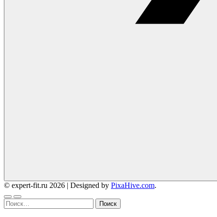
© expert-fit.ru 2026
|
Designed by
PixaHive.com
.
Найти: