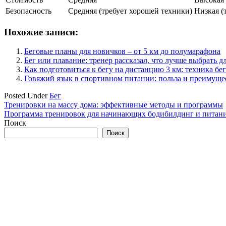
Безопасность
Средняя (требует хорошей техники)
Низкая (
Похожие записи:
Беговые планы для новичков – от 5 км до полумарафона
Бег или плавание: тренер рассказал, что лучше выбрать 
Как подготовиться к бегу на дистанцию 3 км: техника бе
Говяжий язык в спортивном питании: польза и преимуще
Posted Under
Бег
Навигация
Тренировки на массу дома: эффективные методы и программы
Программа тренировок для начинающих бодибилдинг и питан
по
Поиск
записям
Поиск