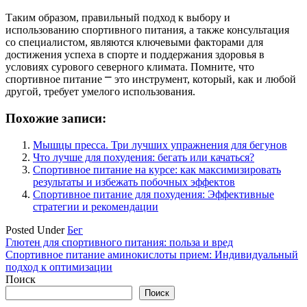
Таким образом, правильный подход к выбору и
использованию спортивного питания, а также консультация
со специалистом, являются ключевыми факторами для
достижения успеха в спорте и поддержания здоровья в
условиях сурового северного климата. Помните, что
спортивное питание ⎻ это инструмент, который, как и любой
другой, требует умелого использования.
Похожие записи:
Мышцы пресса. Три лучших упражнения для бегунов
Что лучше для похудения: бегать или качаться?
Спортивное питание на курсе: как максимизировать
результаты и избежать побочных эффектов
Спортивное питание для похудения: Эффективные
стратегии и рекомендации
Posted Under
Бег
Навигация
Глютен для спортивного питания: польза и вред
Спортивное питание аминокислоты прием: Индивидуальный
по
подход к оптимизации
записям
Поиск
Поиск