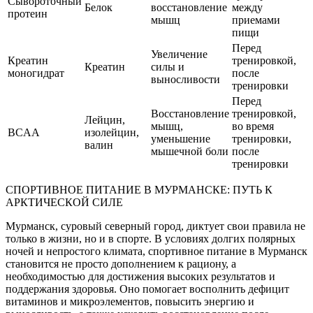
Сывороточный
Белок
восстановление
между
протеин
мышц
приемами
пищи
Перед
Увеличение
Креатин
тренировкой,
Креатин
силы и
моногидрат
после
выносливости
тренировки
Перед
Восстановление
тренировкой,
Лейцин,
мышц,
во время
BCAA
изолейцин,
уменьшение
тренировки,
валин
мышечной боли
после
тренировки
СПОРТИВНОЕ ПИТАНИЕ В МУРМАНСКЕ: ПУТЬ К
АРКТИЧЕСКОЙ СИЛЕ
Мурманск, суровый северный город, диктует свои правила не
только в жизни, но и в спорте. В условиях долгих полярных
ночей и непростого климата, спортивное питание в Мурманск
становится не просто дополнением к рациону, а
необходимостью для достижения высоких результатов и
поддержания здоровья. Оно помогает восполнить дефицит
витаминов и микроэлементов, повысить энергию и