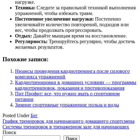
нагрузке.
Техника:
Следите за правильной техникой выполнения
упражнений, чтобы избежать травм.
Постепенное увеличение нагрузки:
Постепенно
увеличивайте количество повторений, подходов или
вес, чтобы продолжать прогрессировать.
Отдых:
Давайте мышцам время на восстановление.
Регулярность:
Тренируйтесь регулярно, чтобы достичь
желаемых результатов.
Похожие записи:
Нюансы проведения кардиотренинга после силового
комплекса упражнений
Кардиотренировки в домашних условиях — программы
кардиотренировок, показания и противопоказания
Пит Профит: все, что нужно знать о спортивном
питании
Зимние спортивные упражнения: польза и виды
Posted Under
Бег
Навигация
График тренировок для начинающего домашнего спортсмена
Системы тренировок в тренажерном зале для начинающих
по
Поиск
записям
Поиск