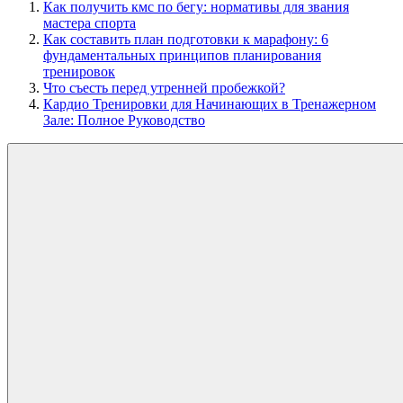
Как получить кмс по бегу: нормативы для звания
мастера спорта
Как составить план подготовки к марафону: 6
фундаментальных принципов планирования
тренировок
Что съесть перед утренней пробежкой?
Кардио Тренировки для Начинающих в Тренажерном
Зале: Полное Руководство