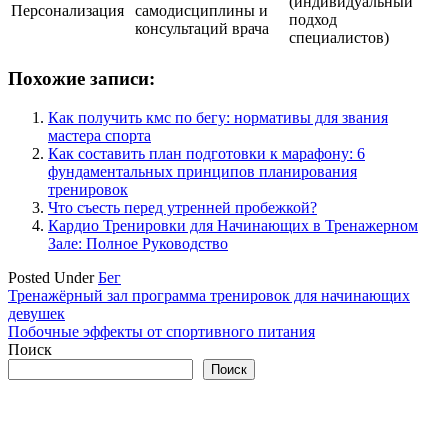
(индивидуальный
Персонализация
самодисциплины и
подход
консультаций врача
специалистов)
Похожие записи:
Как получить кмс по бегу: нормативы для звания
мастера спорта
Как составить план подготовки к марафону: 6
фундаментальных принципов планирования
тренировок
Что съесть перед утренней пробежкой?
Кардио Тренировки для Начинающих в Тренажерном
Зале: Полное Руководство
Posted Under
Бег
Навигация
Тренажёрный зал программа тренировок для начинающих
девушек
по
Побочные эффекты от спортивного питания
записям
Поиск
Поиск