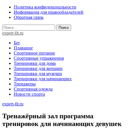
Skip
Политика конфиденциальности
to
Информация для правообладателей
content
Обратная связь
Найти:
expert-fit.ru
Бег
Плавание
Спортивное питание
Спортивные упражнения
Тренировки для дома
Тренировки для женщин
Тренировки для мужчин
Тренировки для начинающих
Тренажеры
Спортивная одежда
Новости спорта
expert-fit.ru
Тренажёрный зал программа
тренировок для начинающих девушек