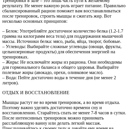
Тренировки в зале – это лишь часть пути к желаемому
результату. Не менее важную роль играет питание. Правильно
сбалансированный рацион поможет вам восстанавливаться
после тренировок, строить мышцы и сжигать жир. Вот
несколько основных принципов:
– Белок: Употребляйте достаточное количество белка (1.2-1.7
грамма на килограмм веса тела) для поддержания мышечной
массы. Источники белка: мясо, рыба, яйца, творог, бобовые.
– Углеводы: Выбирайте сложные углеводы (овощи, фрукты,
цельнозерновые продукты) для обеспечения энергией на
тренировках.
– Жиры: Не исключайте жиры из рациона. Они необходимы
для гормонального баланса и общего здоровья. Выбирайте
полезные жиры (авокадо, орехи, оливковое масло).
– Вода: Пейте достаточно воды в течение дня (не менее 2
литров).
ОТДЫХ И ВОССТАНОВЛЕНИЕ
Мышцы растут не во время тренировок, а во время отдыха.
Поэтому важно уделять достаточно времени сну и
восстановлению. Старайтесь спать не менее 7-8 часов в сутки.
После интенсивных тренировок можно принимать
расслабляющую ванну или делать легкий массаж.
Прислушивайтесь к своему телу и давайте ему время на