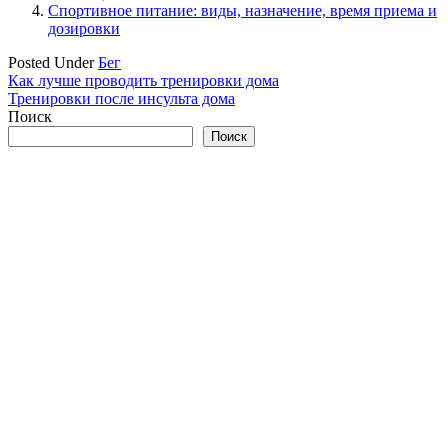
Спортивное питание: виды, назначение, время приема и
дозировки
Posted Under
Бег
Навигация
Как лучше проводить тренировки дома
Тренировки после инсульта дома
по
Поиск
записям
Поиск