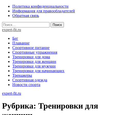
Skip
Политика конфиденциальности
to
Информация для правообладателей
content
Обратная связь
Найти:
expert-fit.ru
Бег
Плавание
Спортивное питание
Спортивные упражнения
Тренировки для дома
Тренировки для женщин
Тренировки для мужчин
Тренировки для начинающих
Тренажеры
Спортивная одежда
Новости спорта
expert-fit.ru
Рубрика:
Тренировки для